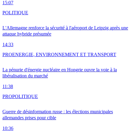
15:07
POLITIQUE
L'Allemagne renforce la sécurité à l'aéroport de Leipzig après une
attaque hybride présumée
14:33
PRO
ENERGIE, ENVIRONNEMENT ET TRANSPORT
La pénurie d'énergie nucléaire en Hongrie ouvre la voie à la
libéralisation du marché
11:38
PRO
POLITIQUE
Guerre de désinformation russe : les élections municipales
allemandes prises pour cible
10:36