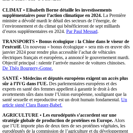
CLIMAT • Elisabeth Borne détaille les investissements
supplémentaires pour l’action climatique en 2024.
La Première
ministre a dévoilé mardi le détail des secteurs de l’énergie, de
l’environnement et du climat qui bénéficieront de sept milliards
d’euros supplémentaires en 2024.
Par Paul Messad
.
TRANSPORTS
•
Bonus écologique : la Chine dans le viseur de
l’exécutif.
Un nouveau « bonus écologique » sera mis en œuvre dès
janvier 2024 pour rendre plus accessible l’achat de véhicules
électriques français et européens, a annoncé le gouvernement mardi.
Objectif principal : ralentir l’arrivée massive de voitures chinoises.
De Théo Bourgery-Gonse.
SANTÉ • Médecins et députés européens exigent un accès plus
sûr à l’IVG dans l’UE.
Des parlementaires européens et des
experts en santé des femmes appellent à garantir le droit à des
avortements sûrs dans toute l’Union européenne, soulignant que la
santé sexuelle et reproductive est un droit humain fondamental.
Un
article signé Clara Bauer-Babef.
AGRICULTURE
•
Les eurodéputés s’accordent sur une
stratégie globale de production de protéines en Europe.
Alors
que l’UE importe plus de deux tiers de ses protéines végétales, les
eurodéputés de la commission de l’agriculture et du développement