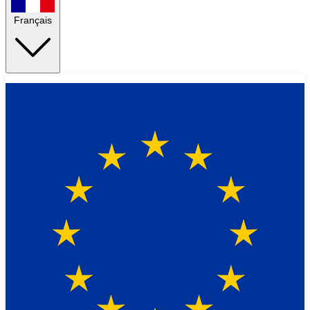
Français