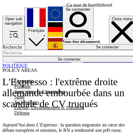
Ga naar de hoofdinhoud
Se connecter
Open sub
Close menu
English
navigation
Français
Deutsch
Vous êtes déconnecté.
Recherche
Se connecter
Español
Lumières éteintes
Se connecter
Rapporteur
Politique
Économie
Newsletters
Evénements
Em
POLITIQUE
POLICY AREAS
L'Expresso : l'extrême droite
Economie
Politique
allemande embourbée dans un
Agriculture et Alimentation
Santé
scandale de CV truqués
Technologies
Energie, Environnement et Transport
Défense
Aujourd’hui dans L’Expresso
: la question migratoire au cœur des
débats européens et onusiens, le RN a remboursé son prêt russe,