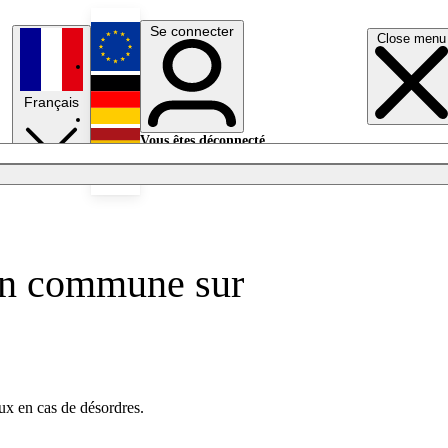
Se connecter
Close menu
English
Français
Deutsch
Vous êtes déconnecté.
Se connecter
Español
Lumières éteintes
tion commune sur
aux en cas de désordres.