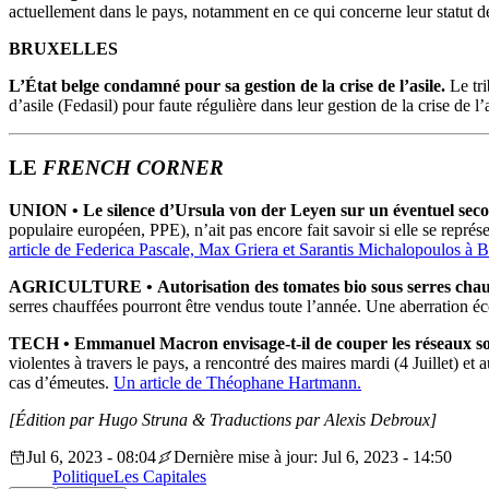
actuellement dans le pays, notamment en ce qui concerne leur statut de 
BRUXELLES
L’État belge condamné pour sa gestion de la crise de l’asile.
Le tr
d’asile (Fedasil) pour faute régulière dans leur gestion de la crise de l’
LE
FRENCH CORNER
UNION • Le silence d’Ursula von der Leyen sur un éventuel seco
populaire européen, PPE), n’ait pas encore fait savoir si elle se repr
article de Federica Pascale, Max Griera et Sarantis Michalopoulos à B
AGRICULTURE •
Autorisation des tomates bio sous serres chauf
serres chauffées pourront être vendus toute l’année. Une aberration é
TECH • Emmanuel Macron envisage-t-il de couper les réseaux so
violentes à travers le pays, a rencontré des maires mardi (4 Juillet) e
cas d’émeutes.
Un article de Théophane Hartmann.
[Édition par Hugo Struna &
Traductions par Alexis Debroux]
Jul 6, 2023 - 08:04
Dernière mise à jour: Jul 6, 2023 - 14:50
Politique
Les Capitales