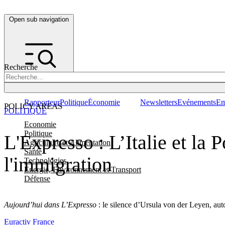
Open sub navigation
Recherche
Rapporteur
Politique
Économie
Newsletters
Evénements
Em
POLICY AREAS
POLITIQUE
Economie
Politique
L'Expresso : L’Italie et la
Agriculture et Alimentation
Santé
l'immigration
Technologies
Energie, Environnement et Transport
Défense
Aujourd’hui dans L’Expresso
: le silence d’Ursula von der Leyen, aut
Euractiv France