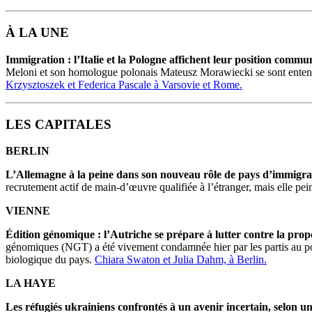
À LA UNE
Immigration : l’Italie et la Pologne affichent leur position commu
Meloni et son homologue polonais Mateusz Morawiecki se sont entendus 
Krzysztoszek et Federica Pascale à Varsovie et Rome.
LES CAPITALES
BERLIN
L’Allemagne à la peine dans son nouveau rôle de pays d’immigra
recrutement actif de main-d’œuvre qualifiée à l’étranger, mais elle pein
VIENNE
Édition génomique : l’Autriche se prépare à lutter contre la pro
génomiques (NGT) a été vivement condamnée hier par les partis au pouv
biologique du pays.
Chiara Swaton et Julia Dahm, à Berlin.
LA HAYE
Les réfugiés ukrainiens confrontés à un avenir incertain, selon u