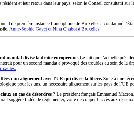
résident et leur retour dans leur pays, selon le Conseil consultatif sur 
ibunal de première instance francophone de Bruxelles a condamné l’État
asile.
Anne-Sophie Gayet et Nina Chabot à Bruxelles.
nd mandat divise la droite européenne.
Le fait que l’actuelle prési
ésenterait pour un second mandat a provoqué des troubles au sein de la 
ruxelles.
fées : un alignement avec l’UE qui divise la filière.
Suite à une récen
cologique pour les uns, un nécessaire alignement sur les pays de l’UE p
ciaux en cas de désordres ?
Le président français Emmanuel Macron, q
t aurait suggéré l’idée de réglementer, voire de couper l’accès aux résea