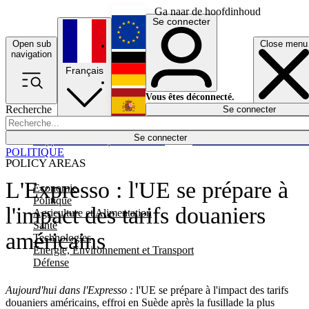
Ga naar de hoofdinhoud
Se connecter
Open sub
Close menu
English
navigation
Français
Deutsch
Vous êtes déconnecté.
Recherche
Se connecter
Español
Lumières éteintes
Se connecter
Rapporteur
Politique
Économie
Newsletters
Evénements
Em
POLITIQUE
POLICY AREAS
L'Expresso : l'UE se prépare à
Economie
Politique
l'impact des tarifs douaniers
Agriculture et Alimentation
Santé
américains
Technologies
Energie, Environnement et Transport
Défense
Aujourd'hui dans l'Expresso :
l'UE se prépare à l'impact des tarifs
douaniers américains, effroi en Suède après la fusillade la plus