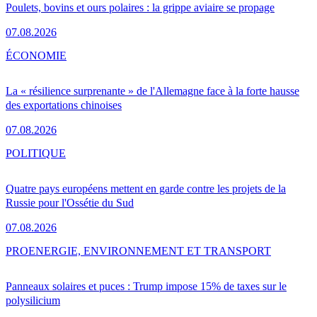
Poulets, bovins et ours polaires : la grippe aviaire se propage
07.08.2026
ÉCONOMIE
La « résilience surprenante » de l'Allemagne face à la forte hausse
des exportations chinoises
07.08.2026
POLITIQUE
Quatre pays européens mettent en garde contre les projets de la
Russie pour l'Ossétie du Sud
07.08.2026
PRO
ENERGIE, ENVIRONNEMENT ET TRANSPORT
Panneaux solaires et puces : Trump impose 15% de taxes sur le
polysilicium