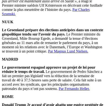
pas arriver est maintenant aussi arrivé en Suède »
, a réagi le
Premier ministre suédois Ulf Kristersson en décrivant cette fusillade
comme la plus meurtrière de l’histoire du pays.
Par Charles
Szumski.
NUUK
Le Groenland prépare des élections anticipées dans un contexte
géopolitique tendu sur l’avenir du pays.
Le Premier ministre du
Groenland, Múte Bourup Egede, a demandé la tenue d’élections
générales au 11 mars afin de remanier le parlement du pays, à un
moment où les relations avec le Danemark, l’Europe et Washington
se trouvent à un point critique.
Par Magnus Lund Nielsen.
MADRID
Le gouvernement espagnol approuve un projet de loi pour
réduire le temps de travail.
Le gouvernement de Pedro Sánchez a
fait un premier pas législatif vers la réduction de la semaine de
travail de 40 à 37,5 heures sans perte de salaire. Cela fait suite à un
accord avec les syndicats, que les principales organisations
patronales du pays n’ont pas soutenu.
Par Fernando Heller.
ROME
Donald Trump Jr accusé d’avoir abattu une espèce protégée de