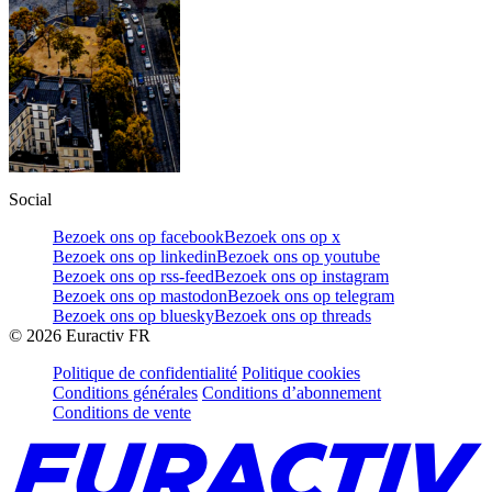
Social
Bezoek ons op facebook
Bezoek ons op x
Bezoek ons op linkedin
Bezoek ons op youtube
Bezoek ons op rss-feed
Bezoek ons op instagram
Bezoek ons op mastodon
Bezoek ons op telegram
Bezoek ons op bluesky
Bezoek ons op threads
©
2026
Euractiv FR
Politique de confidentialité
Politique cookies
Conditions générales
Conditions d’abonnement
Conditions de vente