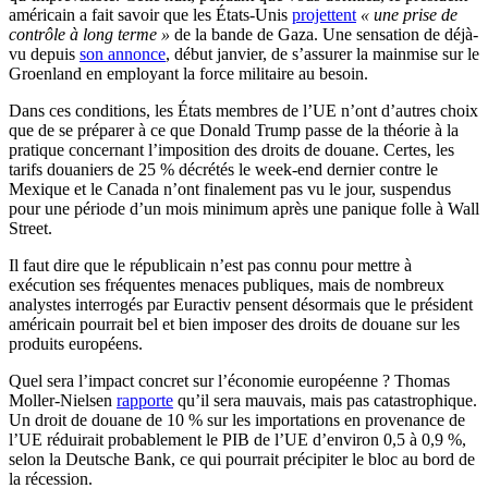
américain a fait savoir que les États-Unis
projettent
« une prise de
contrôle à long terme »
de la bande de Gaza. Une sensation de déjà-
vu depuis
son annonce
, début janvier, de s’assurer la mainmise sur le
Groenland en employant la force militaire au besoin.
Dans ces conditions, les États membres de l’UE n’ont d’autres choix
que de se préparer à ce que Donald Trump passe de la théorie à la
pratique concernant l’imposition des droits de douane. Certes, les
tarifs douaniers de 25 % décrétés le week-end dernier contre le
Mexique et le Canada n’ont finalement pas vu le jour, suspendus
pour une période d’un mois minimum après une panique folle à Wall
Street.
Il faut dire que le républicain n’est pas connu pour mettre à
exécution ses fréquentes menaces publiques, mais de nombreux
analystes interrogés par Euractiv pensent désormais que le président
américain pourrait bel et bien imposer des droits de douane sur les
produits européens.
Quel sera l’impact concret sur l’économie européenne ? Thomas
Moller-Nielsen
rapporte
qu’il sera mauvais, mais pas catastrophique.
Un droit de douane de 10 % sur les importations en provenance de
l’UE réduirait probablement le PIB de l’UE d’environ 0,5 à 0,9 %,
selon la Deutsche Bank, ce qui pourrait précipiter le bloc au bord de
la récession.