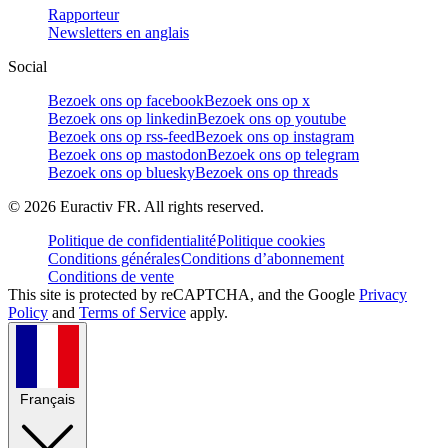
Rapporteur
Newsletters en anglais
Social
Bezoek ons op facebook
Bezoek ons op x
Bezoek ons op linkedin
Bezoek ons op youtube
Bezoek ons op rss-feed
Bezoek ons op instagram
Bezoek ons op mastodon
Bezoek ons op telegram
Bezoek ons op bluesky
Bezoek ons op threads
©
2026
Euractiv FR. All rights reserved.
Politique de confidentialité
Politique cookies
Conditions générales
Conditions d’abonnement
Conditions de vente
This site is protected by reCAPTCHA, and the Google
Privacy
Policy
and
Terms of Service
apply.
Français