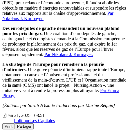
(PPE), pour relancer l’économie européenne, il faudra abolir les
objectifs en matière d’énergies renouvelables et suspendre les règles
relatives aux rapports sur la chaîne d’approvisionnement.
Par
Nikolaus J. Kurmayer.
Des eurodéputés de gauche demandent un nouveau plafond
pour les prix du gaz.
Une coalition d’eurodéputés de gauche,
centre gauche et écologistes demande à la Commission européenne
de prolonger le plafonnement des prix du gaz, qui expire le 1er
février, alors que les réserves de gaz de l’Europe pour l’hiver
s’épuisent rapidement.
Par Nikolaus J. Kurmayer.
La stratégie de l’Europe pour remédier à la pénurie
d’infirmiers.
Une grave pénurie d’infirmiers frappe toute l’Europe,
notamment à cause de l’épuisement professionnel et du
vieillissement de la main-d’œuvre. L’UE et l’Organisation mondiale
de la santé (OMS) ont lancé le projet « Nursing Action », une
initiative visant à rendre la profession plus attrayante.
Par Emma
Pirnay.
[Éditions par Sarah N’tsia
& traductions par Marine Béguin]
Jan 21, 2025 - 08:51
Politique
Les Capitales
Print
Partager