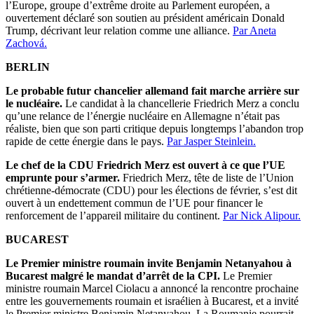
l’Europe, groupe d’extrême droite au Parlement européen, a
ouvertement déclaré son soutien au président américain Donald
Trump, décrivant leur relation comme une alliance.
Par Aneta
Zachová.
BERLIN
Le probable futur chancelier allemand fait marche arrière sur
le nucléaire.
Le candidat à la chancellerie Friedrich Merz a conclu
qu’une relance de l’énergie nucléaire en Allemagne n’était pas
réaliste, bien que son parti critique depuis longtemps l’abandon trop
rapide de cette énergie dans le pays.
Par Jasper Steinlein.
Le chef de la CDU Friedrich Merz est ouvert à ce que l’UE
emprunte pour s’armer.
Friedrich Merz, tête de liste de l’Union
chrétienne-démocrate (CDU) pour les élections de février, s’est dit
ouvert à un endettement commun de l’UE pour financer le
renforcement de l’appareil militaire du continent.
Par Nick Alipour.
BUCAREST
Le Premier ministre roumain invite Benjamin Netanyahou à
Bucarest malgré le mandat d’arrêt de la CPI.
Le Premier
ministre roumain Marcel Ciolacu a annoncé la rencontre prochaine
entre les gouvernements roumain et israélien à Bucarest, et a invité
le Premier ministre Benjamin Netanyahou. La Roumanie pourrait