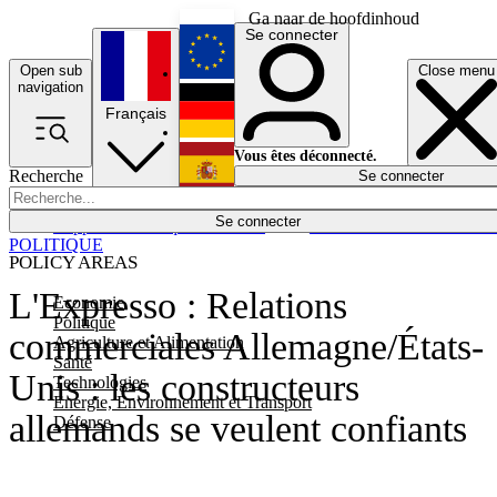
Ga naar de hoofdinhoud
Se connecter
Open sub
Close menu
English
navigation
Français
Deutsch
Vous êtes déconnecté.
Recherche
Se connecter
Español
Lumières éteintes
Se connecter
Rapporteur
Politique
Économie
Newsletters
Evénements
Em
POLITIQUE
POLICY AREAS
L'Expresso : Relations
Economie
Politique
commerciales Allemagne/États-
Agriculture et Alimentation
Santé
Unis : les constructeurs
Technologies
Energie, Environnement et Transport
allemands se veulent confiants
Défense