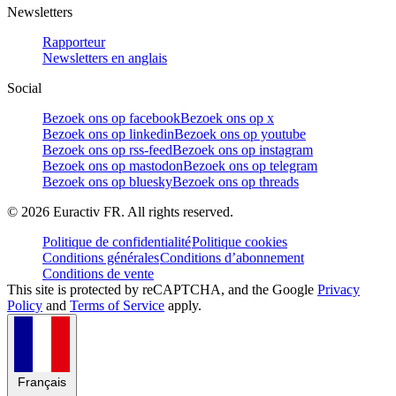
Newsletters
Rapporteur
Newsletters en anglais
Social
Bezoek ons op facebook
Bezoek ons op x
Bezoek ons op linkedin
Bezoek ons op youtube
Bezoek ons op rss-feed
Bezoek ons op instagram
Bezoek ons op mastodon
Bezoek ons op telegram
Bezoek ons op bluesky
Bezoek ons op threads
©
2026
Euractiv FR. All rights reserved.
Politique de confidentialité
Politique cookies
Conditions générales
Conditions d’abonnement
Conditions de vente
This site is protected by reCAPTCHA, and the Google
Privacy
Policy
and
Terms of Service
apply.
Français