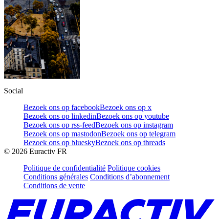
Social
Bezoek ons op facebook
Bezoek ons op x
Bezoek ons op linkedin
Bezoek ons op youtube
Bezoek ons op rss-feed
Bezoek ons op instagram
Bezoek ons op mastodon
Bezoek ons op telegram
Bezoek ons op bluesky
Bezoek ons op threads
©
2026
Euractiv FR
Politique de confidentialité
Politique cookies
Conditions générales
Conditions d’abonnement
Conditions de vente