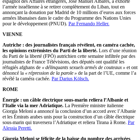
espagnol des Affaires étrangères, José Manuel Albares, a exhorté
l’armée israélienne à se retirer complètement du Liban, tout en
annonçant la donation par Madrid de 10 millions d’euros aux forces
armées libanaises dans le cadre du Programme des Nations Unies
pour le développement (PNUD).
Par Fernando Heller.
VIENNE
Autriche : des journalistes français révèlent, en caméra cachée,
les opinions extrémistes du Parti de la liberté.
Lors d’une réunion
du Parti de la liberté (FPÖ) autrichien cette semaine infiltrée par des
journalistes de France Télévisions, des députés ont qualifié les
réfugiés afghans de
« délinquants sexuels armés de couteaux »
et ont
dénoncé la
« répression de la parole »
de la part de l’UE, comme l’a
révélé la caméra cachée.
Par Darius Kölsch.
ROME
Énergie : un câble électrique sous-marin reliera l’Albanie et
l’Italie via la mer Adriatique.
La Première ministre italienne
Giorgia Meloni a annoncé la conclusion d’un accord avec l’Albanie
et les Émirats arabes unis pour la construction d’un câble électrique
sous-marin qui traversera l’Adriatique et reliera Tirana à Rome.
Par
Alessia Peretti.
Giorgia Meloni se félicite de la baisse du nombre des arrivées