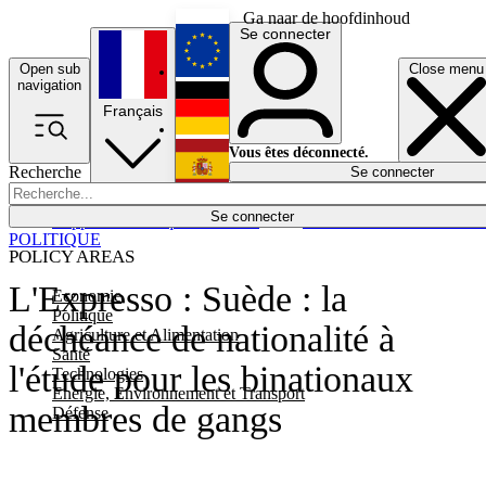
Ga naar de hoofdinhoud
Se connecter
Open sub
Close menu
English
navigation
Français
Deutsch
Vous êtes déconnecté.
Recherche
Se connecter
Español
Lumières éteintes
Se connecter
Rapporteur
Politique
Économie
Newsletters
Evénements
Em
POLITIQUE
POLICY AREAS
L'Expresso : Suède : la
Economie
Politique
déchéance de nationalité à
Agriculture et Alimentation
Santé
l'étude pour les binationaux
Technologies
Energie, Environnement et Transport
membres de gangs
Défense