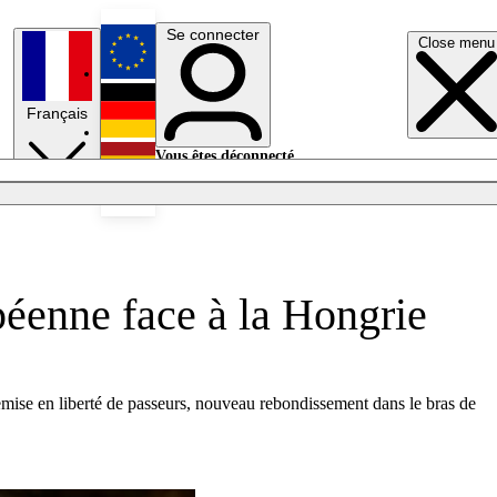
Se connecter
Close menu
English
Français
Deutsch
Vous êtes déconnecté.
Se connecter
Español
Lumières éteintes
opéenne face à la Hongrie
mise en liberté de passeurs, nouveau rebondissement dans le bras de