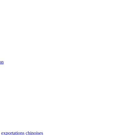
on
s exportations chinoises