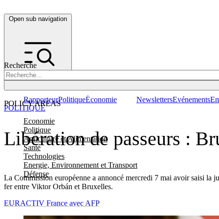
Open sub navigation
Recherche
Rapporteur
Politique
Économie
Newsletters
Evénements
Em
POLICY AREAS
POLITIQUE
Economie
Politique
Libération de passeurs : Br
Agriculture et Alimentation
Santé
Technologies
Energie, Environnement et Transport
Défense
La Commission européenne a annoncé mercredi 7 mai avoir saisi la jus
fer entre Viktor Orbán et Bruxelles.
EURACTIV France avec AFP