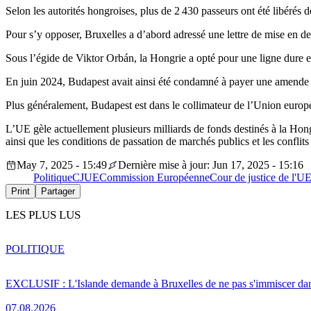
Selon les autorités hongroises, plus de 2 430 passeurs ont été libérés 
Pour s’y opposer, Bruxelles a d’abord adressé une lettre de mise en d
Sous l’égide de Viktor Orbán, la Hongrie a opté pour une ligne dure en
En juin 2024, Budapest avait ainsi été condamné à payer une amende re
Plus généralement, Budapest est dans le collimateur de l’Union europée
L’UE gèle actuellement plusieurs milliards de fonds destinés à la Hon
ainsi que les conditions de passation de marchés publics et les conflits 
May 7, 2025 - 15:49
Dernière mise à jour: Jun 17, 2025 - 15:16
Politique
CJUE
Commission Européenne
Cour de justice de l'U
Print
Partager
LES PLUS LUS
POLITIQUE
EXCLUSIF : L'Islande demande à Bruxelles de ne pas s'immiscer dan
07.08.2026