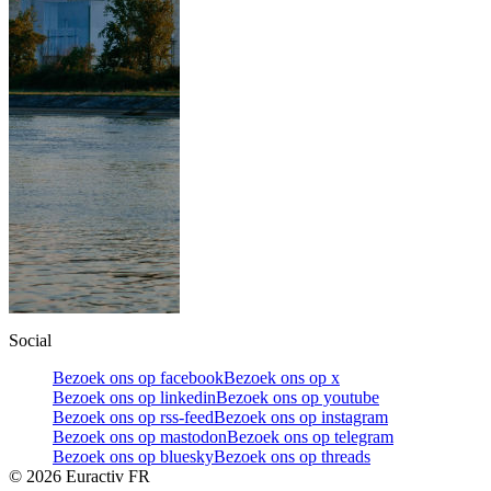
Social
Bezoek ons op facebook
Bezoek ons op x
Bezoek ons op linkedin
Bezoek ons op youtube
Bezoek ons op rss-feed
Bezoek ons op instagram
Bezoek ons op mastodon
Bezoek ons op telegram
Bezoek ons op bluesky
Bezoek ons op threads
©
2026
Euractiv FR