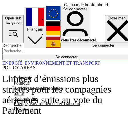
Ga naar de hoofdinhoud
Se connecter
Open sub
Close menu
English
navigation
Français
Deutsch
Vous êtes déconnecté.
Recherche
Se connecter
Español
Lumières éteintes
Se connecter
Rapporteur
Politique
Économie
Newsletters
Evénements
Em
ENERGIE, ENVIRONNEMENT ET TRANSPORT
POLICY AREAS
Limites d’émissions plus
Economie
Politique
strictes pour les compagnies
Agriculture et Alimentation
Santé
aériennes suite au vote du
Technologies
Energie, Environnement et Transport
Parlement
Défense