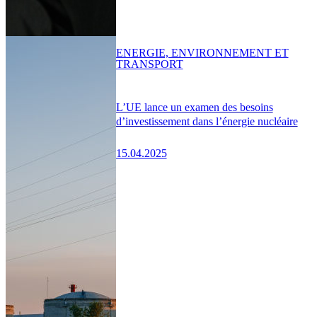
ENERGIE, ENVIRONNEMENT ET
TRANSPORT
L’UE lance un examen des besoins
d’investissement dans l’énergie nucléaire
15.04.2025