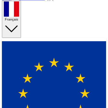
Français