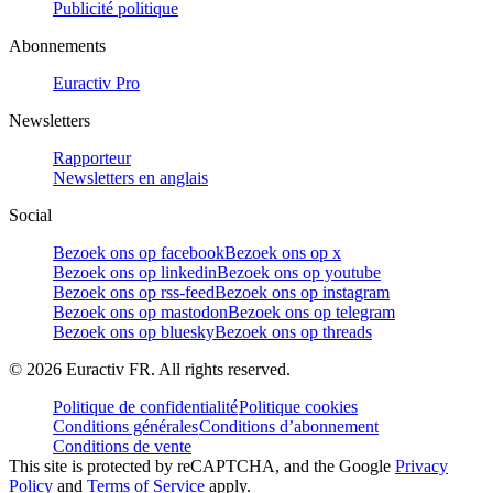
Publicité politique
Abonnements
Euractiv Pro
Newsletters
Rapporteur
Newsletters en anglais
Social
Bezoek ons op facebook
Bezoek ons op x
Bezoek ons op linkedin
Bezoek ons op youtube
Bezoek ons op rss-feed
Bezoek ons op instagram
Bezoek ons op mastodon
Bezoek ons op telegram
Bezoek ons op bluesky
Bezoek ons op threads
©
2026
Euractiv FR. All rights reserved.
Politique de confidentialité
Politique cookies
Conditions générales
Conditions d’abonnement
Conditions de vente
This site is protected by reCAPTCHA, and the Google
Privacy
Policy
and
Terms of Service
apply.