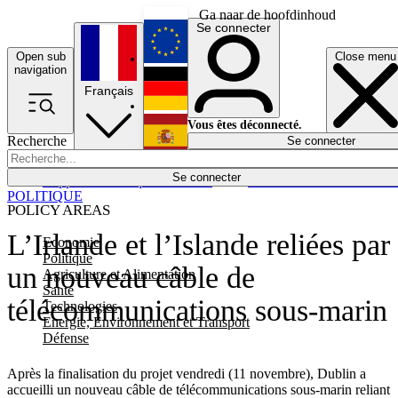
Ga naar de hoofdinhoud
Se connecter
Open sub
Close menu
English
navigation
Français
Deutsch
Vous êtes déconnecté.
Recherche
Se connecter
Español
Lumières éteintes
Se connecter
Rapporteur
Politique
Économie
Newsletters
Evénements
Em
POLITIQUE
POLICY AREAS
L’Irlande et l’Islande reliées par
Economie
Politique
un nouveau câble de
Agriculture et Alimentation
Santé
télécommunications sous-marin
Technologies
Energie, Environnement et Transport
Défense
Après la finalisation du projet vendredi (11 novembre), Dublin a
accueilli un nouveau câble de télécommunications sous-marin reliant