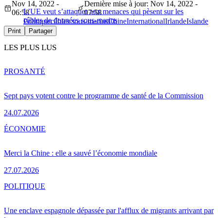
Nov 14, 2022 -
Dernière mise à jour: Nov 14, 2022 -
L’UE veut s’attaquer aux menaces qui pèsent sur les
06:58
07:58
câbles de données sous-marins
Politique
câbles sous-marins
Chine
International
Irlande
Islande
Print
Partager
LES PLUS LUS
PRO
SANTÉ
Sept pays votent contre le programme de santé de la Commission
24.07.2026
ÉCONOMIE
Merci la Chine : elle a sauvé l’économie mondiale
27.07.2026
POLITIQUE
Une enclave espagnole dépassée par l'afflux de migrants arrivant par