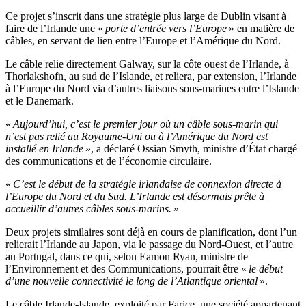
Ce projet s’inscrit dans une stratégie plus large de Dublin visant à
faire de l’Irlande une «
porte d’entrée vers l’Europe
» en matière de
câbles, en servant de lien entre l’Europe et l’Amérique du Nord.
Le câble relie directement Galway, sur la côte ouest de l’Irlande, à
Thorlakshofn, au sud de l’Islande, et reliera, par extension, l’Irlande
à l’Europe du Nord via d’autres liaisons sous-marines entre l’Islande
et le Danemark.
«
Aujourd’hui, c’est le premier jour où un câble sous-marin qui
n’est pas relié au Royaume-Uni ou à l’Amérique du Nord est
installé en Irlande
», a déclaré Ossian Smyth, ministre d’État chargé
des communications et de l’économie circulaire.
«
C’est le début de la stratégie irlandaise de connexion directe à
l’Europe du Nord et du Sud. L’Irlande est désormais prête à
accueillir d’autres câbles sous-marins.
»
Deux projets similaires sont déjà en cours de planification, dont l’un
relierait l’Irlande au Japon, via le passage du Nord-Ouest, et l’autre
au Portugal, dans ce qui, selon Eamon Ryan, ministre de
l’Environnement et des Communications, pourrait être «
le début
d’une nouvelle connectivité le long de l’Atlantique oriental
».
Le câble Irlande-Islande, exploité par Farice, une société appartenant