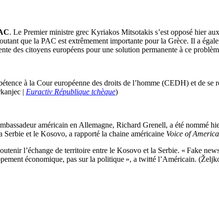
PAC
. Le Premier ministre grec Kyriakos Mitsotakis s’est opposé hier aux
 ajoutant que la PAC est extrêmement importante pour la Grèce. Il a égale
l’attente des citoyens européens pour une solution permanente à ce problè
étence à la Cour européenne des droits de l’homme (CEDH) et de se re
rkanjec |
Euractiv République tchèque
)
’ambassadeur américain en Allemagne, Richard Grenell, a été nommé hier 
la Serbie et le Kosovo, a rapporté la chaine américaine
Voice of America
soutenir l’échange de territoire entre le Kosovo et la Serbie. « Fake ne
ppement économique, pas sur la politique », a twitté l’Américain. (Željk