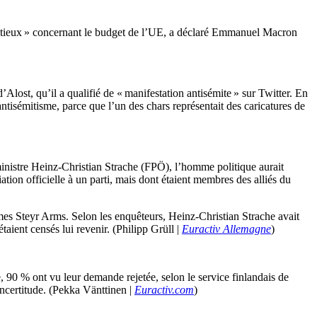
mbitieux » concernant le budget de l’UE, a déclaré Emmanuel Macron
d’Alost, qu’il a qualifié de « manifestation antisémite » sur Twitter. En
ntisémitisme, parce que l’un des chars représentait des caricatures de
ministre Heinz-Christian Strache (FPÖ), l’homme politique aurait
tion officielle à un parti, mais dont étaient membres des alliés du
rmes Steyr Arms. Selon les enquêteurs, Heinz-Christian Strache avait
taient censés lui revenir. (Philipp Grüll |
Euractiv Allemagne
)
 90 % ont vu leur demande rejetée, selon le service finlandais de
incertitude. (Pekka Vänttinen |
Euractiv.com
)