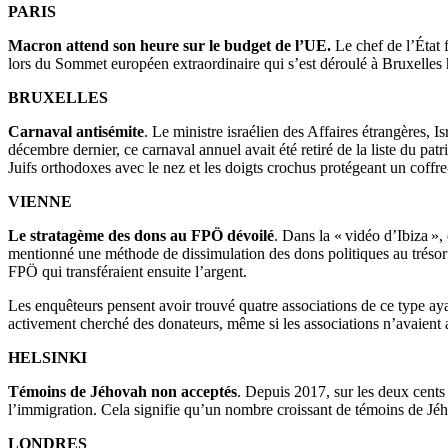
PARIS
Macron attend son heure sur le budget de l’UE.
Le chef de l’État 
lors du Sommet européen extraordinaire qui s’est déroulé à Bruxelles h
BRUXELLES
Carnaval antisémite
. Le ministre israélien des Affaires étrangères, I
décembre dernier, ce carnaval annuel avait été retiré de la liste du pa
Juifs orthodoxes avec le nez et les doigts crochus protégeant un coff
VIENNE
Le stratagème des dons au FPÖ dévoilé
. Dans la « vidéo d’Ibiza »
mentionné une méthode de dissimulation des dons politiques au trésor pu
FPÖ qui transféraient ensuite l’argent.
Les enquêteurs pensent avoir trouvé quatre associations de ce type ay
activement cherché des donateurs, même si les associations n’avaient auc
HELSINKI
Témoins de Jéhovah non acceptés
. Depuis 2017, sur les deux cents
l’immigration. Cela signifie qu’un nombre croissant de témoins de Jého
LONDRES