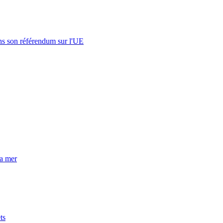
s son référendum sur l'UE
la mer
ts