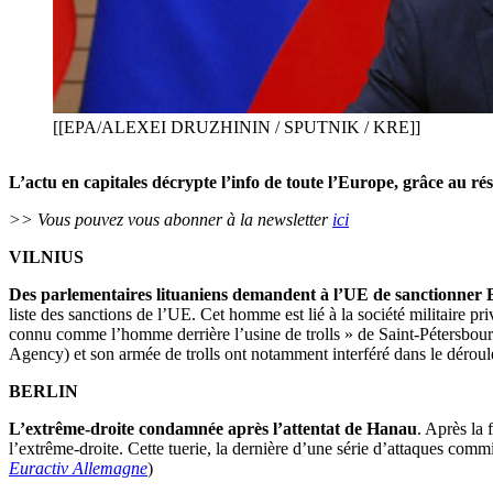
[[EPA/ALEXEI DRUZHININ / SPUTNIK / KRE]]
L’actu en capitales décrypte l’info de toute l’Europe, grâce au ré
>> Vous pouvez vous abonner à la newsletter
ici
VILNIUS
Des parlementaires lituaniens demandent à l’UE de sanctionner 
liste des sanctions de l’UE. Cet homme est lié à la société militaire p
connu comme l’homme derrière l’usine de trolls » de Saint-Pétersbourg
Agency) et son armée de trolls ont notamment interféré dans le déroule
BERLIN
L’extrême-droite condamnée après l’attentat de Hanau
. Après la
l’extrême-droite. Cette tuerie, la dernière d’une série d’attaques commi
Euractiv Allemagne
)