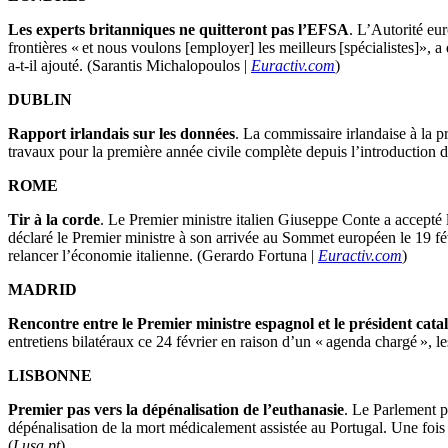
Les experts britanniques ne quitteront pas l’EFSA
. L’Autorité eu
frontières « et nous voulons [employer] les meilleurs [spécialistes]», 
a-t-il ajouté. (Sarantis Michalopoulos |
Euractiv.com
)
DUBLIN
Rapport irlandais sur les données
. La commissaire irlandaise à la p
travaux pour la première année civile complète depuis l’introduction
ROME
Tir à la corde
. Le Premier ministre italien Giuseppe Conte a accepté 
déclaré le Premier ministre à son arrivée au Sommet européen le 19 fé
relancer l’économie italienne. (Gerardo Fortuna |
Euractiv.com
)
MADRID
Rencontre entre le Premier ministre espagnol et le président cata
entretiens bilatéraux ce 24 février en raison d’un « agenda chargé », l
LISBONNE
Premier pas vers la dépénalisation de l’euthanasie
. Le Parlement p
dépénalisation de la mort médicalement assistée au Portugal. Une fois
(
Lusa.pt
)