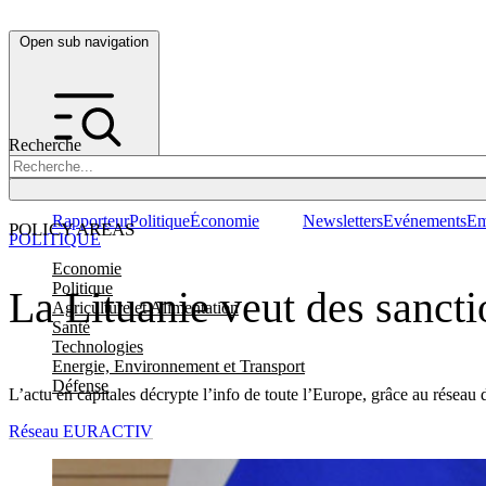
Open sub navigation
Recherche
Rapporteur
Politique
Économie
Newsletters
Evénements
Em
POLICY AREAS
POLITIQUE
Economie
Politique
La Lituanie veut des sancti
Agriculture et Alimentation
Santé
Technologies
Energie, Environnement et Transport
Défense
L’actu en capitales décrypte l’info de toute l’Europe, grâce au réseau 
Réseau EURACTIV