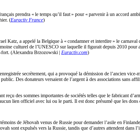
français prendra « le temps qu’il faut » pour « parvenir à un accord a
ier. (
Euractiv France
)
srael Katz, a appelé la Belgique à « condamner et interdire » le carnaval 
trimoine culturel de l’UNESCO sur laquelle il figurait depuis 2010 pour a
re-fort. (Alexandra Brzozowski |
Euractiv.com
)
, enregistrée secrètement, qui a provoqué la démission de l’ancien vice-
blic. Des donateurs versaient de l’argent à des associations sans affilia
ant reçu des sommes importantes de sociétés telles que le fabricant d’a
un lien officiel avec lui ou le parti. Il est donc présumé que les dons é
 témoins de Jéhovah venus de Russie pour demander l’asile en Finlande,
vah sont expulsés vers la Russie, tandis que d’autres attendent dans l’