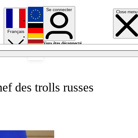
Se connecter
Close menu
English
Français
Deutsch
Vous êtes déconnecté.
Se connecter
Español
Lumières éteintes
ef des trolls russes