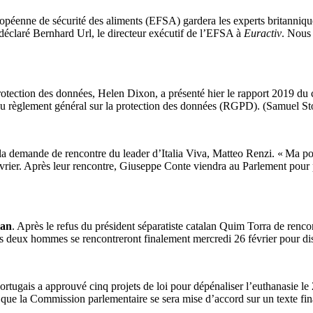
ropéenne de sécurité des aliments (EFSA) gardera les experts britanniques
a déclaré Bernhard Url, le directeur exécutif de l’EFSA à
Euractiv
. Nous
rotection des données, Helen Dixon, a présenté hier le rapport 2019 du c
 du règlement général sur la protection des données (RGPD). (Samuel St
la demande de rencontre du leader d’Italia Viva, Matteo Renzi. « Ma por
vrier. Après leur rencontre, Giuseppe Conte viendra au Parlement pour 
lan
. Après le refus du président séparatiste catalan Quim Torra de renc
es deux hommes se rencontreront finalement mercredi 26 février pour disc
ortugais a approuvé cinq projets de loi pour dépénaliser l’euthanasie le 2
 que la Commission parlementaire se sera mise d’accord sur un texte fina