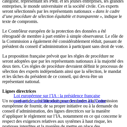
catégorie, représentant les PME et les jeunes entreprises, les grandes
entreprises, le monde universitaire et la société civile. Ces experts
seront sélectionnés par les représentants nationaux
« dans le cadre
d’une procédure de sélection équitable et transparente »
, indique le
texte de compromis.
Le Contrôleur européen de la protection des données a été
rétrogradé de membre à part entière à simple observateur. Le rôle de
la Commission a également été considérablement réduit, passant de
président du conseil d’administration à participant sans droit de vote.
La proposition française prévoit que les règles de procédure ne
seront adoptées que par les représentants nationaux à la majorité des
deux tiers. Ces règles de procédure devraient définir le processus de
sélection des experts indépendants ainsi que la sélection, le mandat
et les tâches du président de ce conseil, qui devra être un
représentant national.
Lignes directrices
Loi européenne sur l’IA : la présidence française
Un nouvel article a été introduit pour demander à la Commission
propose des modifications pour les forces de l’ordre
européenne de fournir, de sa propre initiative ou à la demande du
conseil d’administration, des lignes directrices sur la manière
d’appliquer le règlement sur l’IA, notamment en ce qui concerne le
respect des exigences relatives aux systèmes à haut risque, les
pratiques interdites et la manière de mettre en place des