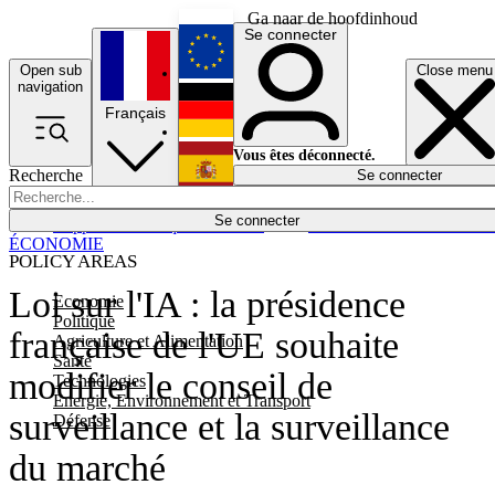
Ga naar de hoofdinhoud
Se connecter
Open sub
Close menu
English
navigation
Français
Deutsch
Vous êtes déconnecté.
Recherche
Se connecter
Español
Lumières éteintes
Se connecter
Rapporteur
Politique
Économie
Newsletters
Evénements
Em
ÉCONOMIE
POLICY AREAS
Loi sur l'IA : la présidence
Economie
Politique
française de l'UE souhaite
Agriculture et Alimentation
Santé
modifier le conseil de
Technologies
Energie, Environnement et Transport
surveillance et la surveillance
Défense
du marché