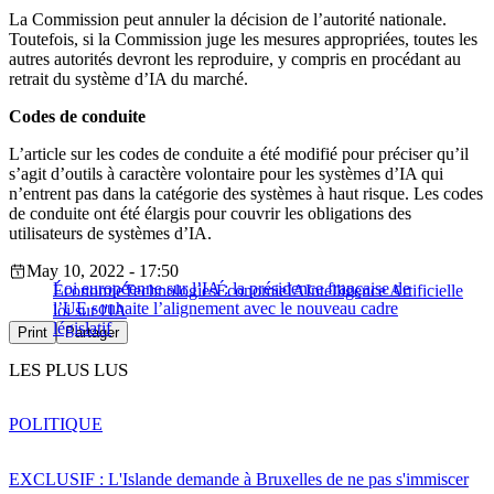
La Commission peut annuler la décision de l’autorité nationale.
Toutefois, si la Commission juge les mesures appropriées, toutes les
autres autorités devront les reproduire, y compris en procédant au
retrait du système d’IA du marché.
Codes de conduite
L’article sur les codes de conduite a été modifié pour préciser qu’il
s’agit d’outils à caractère volontaire pour les systèmes d’IA qui
n’entrent pas dans la catégorie des systèmes à haut risque. Les codes
de conduite ont été élargis pour couvrir les obligations des
utilisateurs de systèmes d’IA.
May 10, 2022 - 17:50
Loi européenne sur l’IA : la présidence française de
Économie
Technologies
Économie
IA
Intelligence Artificielle
l’UE souhaite l’alignement avec le nouveau cadre
loi sur l'IA
législatif
Print
Partager
LES PLUS LUS
POLITIQUE
EXCLUSIF : L'Islande demande à Bruxelles de ne pas s'immiscer