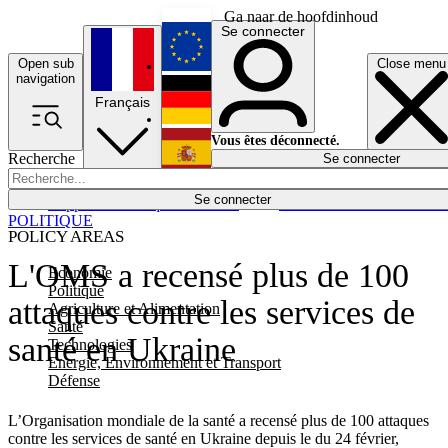
Ga naar de hoofdinhoud
Se connecter
Open sub
Close menu
English
navigation
Français
Deutsch
Vous êtes déconnecté.
Recherche
Se connecter
Español
Lumières éteintes
Se connecter
Rapporteur
Politique
Économie
Newsletters
Evénements
Em
POLITIQUE
POLICY AREAS
L'OMS a recensé plus de 100
Economie
Politique
attaques contre les services de
Agriculture et Alimentation
Santé
santé en Ukraine
Technologies
Energie, Environnement et Transport
Défense
L’Organisation mondiale de la santé a recensé plus de 100 attaques
contre les services de santé en Ukraine depuis le du 24 février,