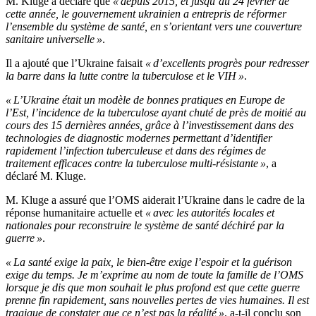
M. Kluge a déclaré que
« depuis 2015, et jusqu’au 24 février de
cette année, le gouvernement ukrainien a entrepris de réformer
l’ensemble du système de santé, en s’orientant vers une couverture
sanitaire universelle »
.
Il a ajouté que l’Ukraine faisait
« d’excellents progrès pour redresser
la barre dans la lutte contre la tuberculose et le VIH »
.
« L’Ukraine était un modèle de bonnes pratiques en Europe de
l’Est, l’incidence de la tuberculose ayant chuté de près de moitié au
cours des 15 dernières années, grâce à l’investissement dans des
technologies de diagnostic modernes permettant d’identifier
rapidement l’infection tuberculeuse et dans des régimes de
traitement efficaces contre la tuberculose multi-résistante »
, a
déclaré M. Kluge.
M. Kluge a assuré que l’OMS aiderait l’Ukraine dans le cadre de la
réponse humanitaire actuelle et
« avec les autorités locales et
nationales pour reconstruire le système de santé déchiré par la
guerre »
.
« La santé exige la paix, le bien-être exige l’espoir et la guérison
exige du temps. Je m’exprime au nom de toute la famille de l’OMS
lorsque je dis que mon souhait le plus profond est que cette guerre
prenne fin rapidement, sans nouvelles pertes de vies humaines. Il est
tragique de constater que ce n’est pas la réalité »
, a-t-il conclu son