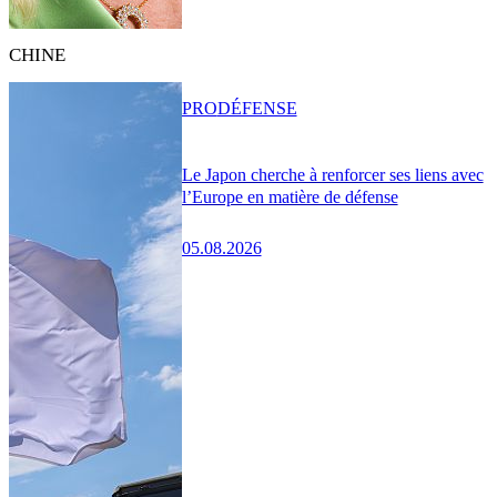
CHINE
PRO
DÉFENSE
Le Japon cherche à renforcer ses liens avec
l’Europe en matière de défense
05.08.2026