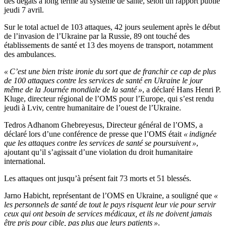
des dégâts à long terme au système de santé, selon un rapport publié
jeudi 7 avril.
Sur le total actuel de 103 attaques, 42 jours seulement après le début
de l’invasion de l’Ukraine par la Russie, 89 ont touché des
établissements de santé et 13 des moyens de transport, notamment
des ambulances.
« C’est une bien triste ironie du sort que de franchir ce cap de plus
de 100 attaques contre les services de santé en Ukraine le jour
même de la Journée mondiale de la santé »
, a déclaré Hans Henri P.
Kluge, directeur régional de l’OMS pour l’Europe, qui s’est rendu
jeudi à Lviv, centre humanitaire de l’ouest de l’Ukraine.
Tedros Adhanom Ghebreyesus, Directeur général de l’OMS, a
déclaré lors d’une conférence de presse que l’OMS était
« indignée
que les attaques contre les services de santé se poursuivent »
,
ajoutant qu’il s’agissait d’une violation du droit humanitaire
international.
Les attaques ont jusqu’à présent fait 73 morts et 51 blessés.
Jarno Habicht, représentant de l’OMS en Ukraine, a souligné que
«
les personnels de santé de tout le pays risquent leur vie pour servir
ceux qui ont besoin de services médicaux, et ils ne doivent jamais
être pris pour cible, pas plus que leurs patients »
.