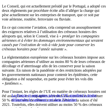
Le Conseil, qui est actuellement présidé par le Portugal, a adopté ces
deux règlements par procédure écrite afin d’alléger la charge qui
pèse actuellement sur les entreprises de transport, que ce soit par
voie aérienne, routière, ferroviaire ou fluviale.
En ce qui concerne l’aviation, cela comprend un assouplissement
des exigences relatives à l’utilisation des créneaux horaires des
aéroports qui, selon le Conseil, vise à «
protéger les compagnies
aériennes et à éviter les dommages environnementaux qui seraient
causés par l’exécution de vols à vide juste pour conserver les
créneaux horaires pour l’année suivante »
.
La réglementation européenne sur les créneaux horaires impose aux
compagnies aériennes d’utiliser au moins 80 % de leurs créneaux de
décollage et d’atterrissage afin de les conserver pour la saison
suivante. En raison de la pandémie et des restrictions adoptées par
les gouvernements nationaux pour contenir les épidémies, cette
obligation a été suspendue, en partie pour éviter les vols dits
«
fantômes »
.
Pour l’instant, les règles de l’UE en matière de créneaux horaires ont
La France et sept autres pays de l’UE appellent à rendre
été assouplies, les compagnies aériennes étant autorisées à restituer
obligatoire le carburant vert dans l’aviation
50 % de leur série de créneaux avant le début de la saison d’été
2021. Toutefois, elles doivent utiliser au moins 50 % des créneaux