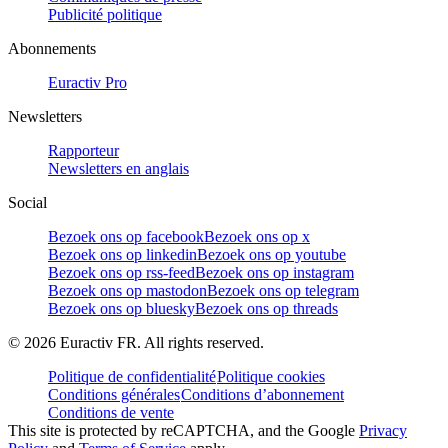
Publicité politique
Abonnements
Euractiv Pro
Newsletters
Rapporteur
Newsletters en anglais
Social
Bezoek ons op facebook
Bezoek ons op x
Bezoek ons op linkedin
Bezoek ons op youtube
Bezoek ons op rss-feed
Bezoek ons op instagram
Bezoek ons op mastodon
Bezoek ons op telegram
Bezoek ons op bluesky
Bezoek ons op threads
©
2026
Euractiv FR. All rights reserved.
Politique de confidentialité
Politique cookies
Conditions générales
Conditions d’abonnement
Conditions de vente
This site is protected by reCAPTCHA, and the Google
Privacy