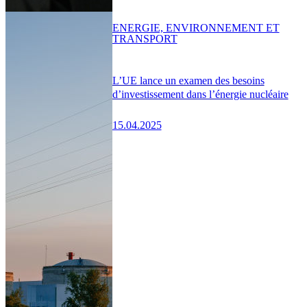
ENERGIE, ENVIRONNEMENT ET
TRANSPORT
L’UE lance un examen des besoins
d’investissement dans l’énergie nucléaire
15.04.2025