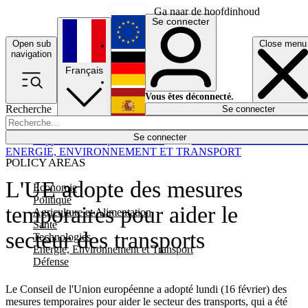
Ga naar de hoofdinhoud
Se connecter
Open sub
Close menu
English
navigation
Français
Deutsch
Vous êtes déconnecté.
Recherche
Se connecter
Español
Lumières éteintes
Se connecter
Rapporteur
Politique
Économie
Newsletters
Evénements
Em
ENERGIE, ENVIRONNEMENT ET TRANSPORT
POLICY AREAS
L'UE adopte des mesures
Economie
Politique
temporaires pour aider le
Agriculture et Alimentation
Santé
secteur des transports
Technologies
Energie, Environnement et Transport
Défense
Le Conseil de l'Union européenne a adopté lundi (16 février) des
mesures temporaires pour aider le secteur des transports, qui a été