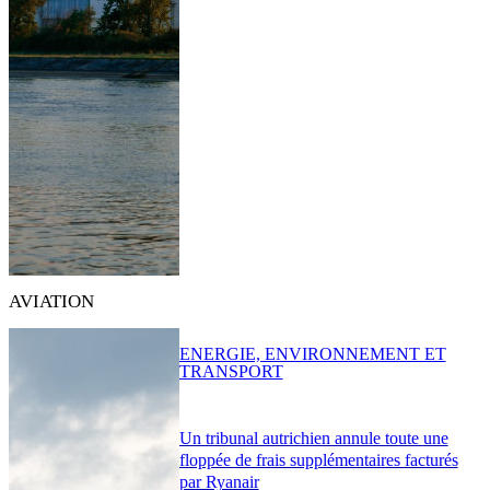
AVIATION
ENERGIE, ENVIRONNEMENT ET
TRANSPORT
Un tribunal autrichien annule toute une
floppée de frais supplémentaires facturés
par Ryanair