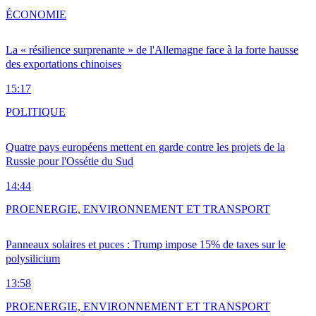
ÉCONOMIE
La « résilience surprenante » de l'Allemagne face à la forte hausse
des exportations chinoises
15:17
POLITIQUE
Quatre pays européens mettent en garde contre les projets de la
Russie pour l'Ossétie du Sud
14:44
PRO
ENERGIE, ENVIRONNEMENT ET TRANSPORT
Panneaux solaires et puces : Trump impose 15% de taxes sur le
polysilicium
13:58
PRO
ENERGIE, ENVIRONNEMENT ET TRANSPORT