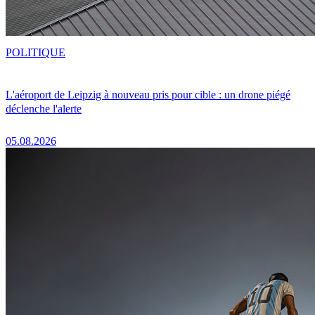
POLITIQUE
L'aéroport de Leipzig à nouveau pris pour cible : un drone piégé
déclenche l'alerte
05.08.2026