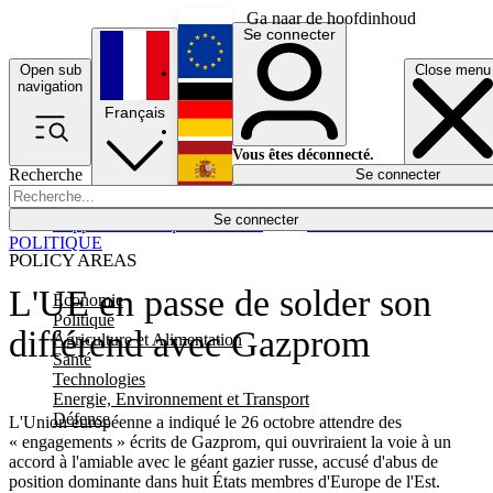
Ga naar de hoofdinhoud
Se connecter
Open sub
Close menu
English
navigation
Français
Deutsch
Vous êtes déconnecté.
Recherche
Se connecter
Español
Lumières éteintes
Se connecter
Rapporteur
Politique
Économie
Newsletters
Evénements
Em
POLITIQUE
POLICY AREAS
L'UE en passe de solder son
Economie
Politique
différend avec Gazprom
Agriculture et Alimentation
Santé
Technologies
Energie, Environnement et Transport
Défense
L'Union européenne a indiqué le 26 octobre attendre des
« engagements » écrits de Gazprom, qui ouvriraient la voie à un
accord à l'amiable avec le géant gazier russe, accusé d'abus de
position dominante dans huit États membres d'Europe de l'Est.