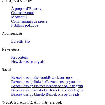
À Propos d'Euractiv
À propos d’Euractiv
Contactez-nous
Mediahuis
Communiqués de presse
Publicité politique
Abonnements
Euractiv Pro
Newsletters
Rapporteur
Newsletters en anglais
Social
Bezoek ons op facebook
Bezoek ons op x
Bezoek ons op linkedin
Bezoek ons op youtube
Bezoek ons op rss-feed
Bezoek ons op instagram
Bezoek ons op mastodon
Bezoek ons op telegram
Bezoek ons op bluesky
Bezoek ons op threads
©
2026
Euractiv FR. All rights reserved.