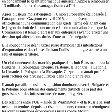
en condamnant le géant informatique américain Apple à rembourser
13 milliards d’euros d’avantages fiscaux à l’Irlande.
Après plusieurs mois d’enquête, l’Union européenne était passée à
l’attaque contre Gazprom en avril 2015, en lui présentant
officiellement une communication des griefs, terme désignant dans
le jargon du droit de la concurrence la communication écrite que la
Commission est tenue d’adresser aux entreprises avant d’arrêter une
décision qui affecte leurs droits d’une manière négative.
Elle soupçonne le géant gazier russe d’imposer des interdictions
d’exportation et des clauses limitant l’utilisation du gaz acheté à un
seul et unique territoire.
Un cloisonnement des marchés pratiqué dans huit États membres: la
Bulgarie, la République tchèque, l’Estonie, la Hongrie, la Lettonie,
la Lituanie, la Pologne et la Slovaquie. Gazprom en aurait profité
pour facturer des prix inéquitables dans cinq d’entre eux.
Il aurait par ailleurs usé de sa position dominante avec la Bulgarie et
la Pologne pour obtenir des engagements distincts de la part des
grossistes sur des infrastructures de transport gazier.
Les relations entre l’UE – alliée de Washington – et la Russie se sont
nettement tendues depuis la crise ukrainienne, comme en témoignent
les lourdes sanctions économiques prises contre Moscou.