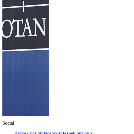
Social
Bezoek ons op facebook
Bezoek ons op x