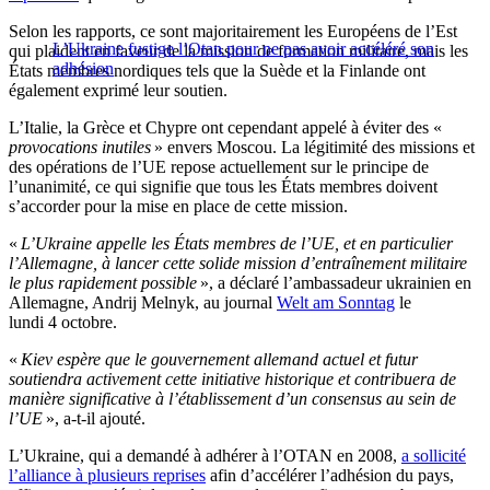
Selon les rapports, ce sont majoritairement les Européens de l’Est
L’Ukraine fustige l’Otan pour ne pas avoir accéléré son
qui plaident en faveur de la mission de formation militaire, mais les
adhésion
États membres nordiques tels que la Suède et la Finlande ont
également exprimé leur soutien.
L’Italie, la Grèce et Chypre ont cependant appelé à éviter des «
provocations inutiles
» envers Moscou. La légitimité des missions et
des opérations de l’UE repose actuellement sur le principe de
l’unanimité, ce qui signifie que tous les États membres doivent
s’accorder pour la mise en place de cette mission.
«
L’Ukraine appelle les États membres de l’UE, et en particulier
l’Allemagne, à lancer cette solide mission d’entraînement militaire
le plus rapidement possible
», a déclaré l’ambassadeur ukrainien en
Allemagne, Andrij Melnyk, au journal
Welt am Sonntag
le
lundi 4 octobre.
«
Kiev espère que le gouvernement allemand actuel et futur
soutiendra activement cette initiative historique et contribuera de
manière significative à l’établissement d’un consensus au sein de
l’UE
», a-t-il ajouté.
L’Ukraine, qui a demandé à adhérer à l’OTAN en 2008,
a sollicité
l’alliance à plusieurs reprises
afin d’accélérer l’adhésion du pays,