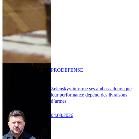
PRO
DÉFENSE
Zelenskyy informe ses ambassadeurs que
leur performance dépend des livraisons
d’armes
04.08.2026