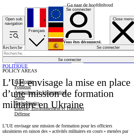
Ga naar de hoofdinhoud
Se connecter
Open sub
Close menu
English
navigation
Français
Deutsch
Vous êtes déconnecté.
Recherche
Se connecter
Español
Lumières éteintes
Se connecter
Rapporteur
Politique
Économie
Newsletters
Evénements
Em
POLITIQUE
POLICY AREAS
L’UE envisage la mise en place
Economie
Politique
d’une mission de formation
Agriculture et Alimentation
Santé
militaire en Ukraine
Technologies
Energie, Environnement et Transport
Défense
L’UE envisage une mission de formation pour les officiers
ukrainiens en raison des « activités militaires en cours » menées par