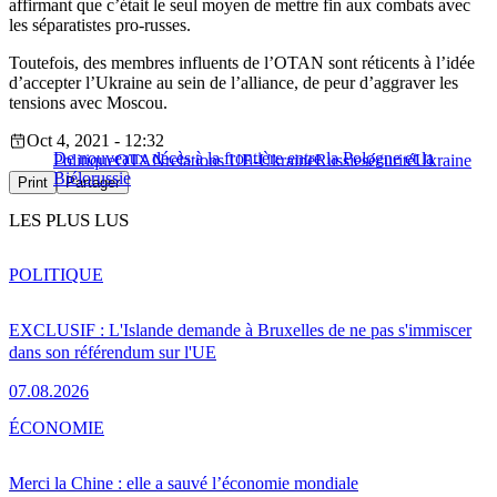
affirmant que c’était le seul moyen de mettre fin aux combats avec
les séparatistes pro-russes.
Toutefois, des membres influents de l’OTAN sont réticents à l’idée
d’accepter l’Ukraine au sein de l’alliance, de peur d’aggraver les
tensions avec Moscou.
Oct 4, 2021 - 12:32
De nouveaux décès à la frontière entre la Pologne et la
Politique
OTAN
relations UE-Ukraine
Russie
sécurité
Ukraine
Biélorussie
Print
Partager
LES PLUS LUS
POLITIQUE
EXCLUSIF : L'Islande demande à Bruxelles de ne pas s'immiscer
dans son référendum sur l'UE
07.08.2026
ÉCONOMIE
Merci la Chine : elle a sauvé l’économie mondiale