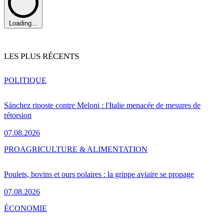
Loading...
LES PLUS RÉCENTS
POLITIQUE
Sánchez riposte contre Meloni : l'Italie menacée de mesures de
rétorsion
07.08.2026
PRO
AGRICULTURE & ALIMENTATION
Poulets, bovins et ours polaires : la grippe aviaire se propage
07.08.2026
ÉCONOMIE