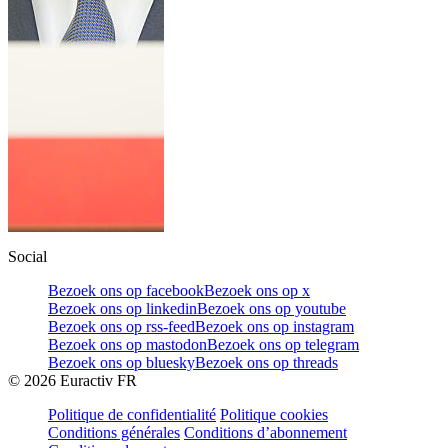
Social
Bezoek ons op facebook
Bezoek ons op x
Bezoek ons op linkedin
Bezoek ons op youtube
Bezoek ons op rss-feed
Bezoek ons op instagram
Bezoek ons op mastodon
Bezoek ons op telegram
Bezoek ons op bluesky
Bezoek ons op threads
©
2026
Euractiv FR
Politique de confidentialité
Politique cookies
Conditions générales
Conditions d’abonnement