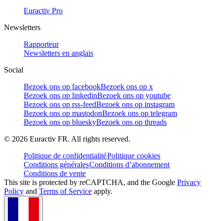
Euractiv Pro
Newsletters
Rapporteur
Newsletters en anglais
Social
Bezoek ons op facebook
Bezoek ons op x
Bezoek ons op linkedin
Bezoek ons op youtube
Bezoek ons op rss-feed
Bezoek ons op instagram
Bezoek ons op mastodon
Bezoek ons op telegram
Bezoek ons op bluesky
Bezoek ons op threads
©
2026
Euractiv FR. All rights reserved.
Politique de confidentialité
Politique cookies
Conditions générales
Conditions d’abonnement
Conditions de vente
This site is protected by reCAPTCHA, and the Google
Privacy
Policy
and
Terms of Service
apply.