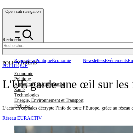
Open sub navigation
Recherche
Rapporteur
Politique
Économie
Newsletters
Evénements
Em
POLICY AREAS
POLITIQUE
Economie
Politique
L'UE garde une œil sur les
Agriculture et Alimentation
Santé
Technologies
Energie, Environnement et Transport
Défense
L’actu en capitales décrypte l’info de toute l’Europe, grâce au réseau 
Réseau EURACTIV