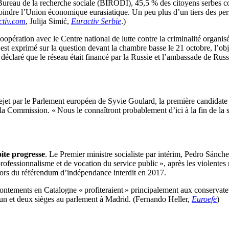
Bureau de la recherche sociale (BIRODI), 45,5 % des citoyens serbes co
joindre l’Union économique eurasiatique. Un peu plus d’un tiers des per
ctiv.com
, Julija Simić,
Euractiv Serbie
.)
oopération avec le Centre national de lutte contre la criminalité organi
est exprimé sur la question devant la chambre basse le 21 octobre, l’obj
t déclaré que le réseau était financé par la Russie et l’ambassade de Russ
ejet par le Parlement européen de Syvie Goulard, la première candidate
 Commission. « Nous le connaîtront probablement d’ici à la fin de la s
oite progresse
. Le Premier ministre socialiste par intérim, Pedro Sánche
professionnalisme et de vocation du service public », après les violente
 lors du référendum d’indépendance interdit en 2017.
rontements en Catalogne « profiteraient » principalement aux conservateu
un et deux sièges au parlement à Madrid. (Fernando Heller,
Euroefe
)