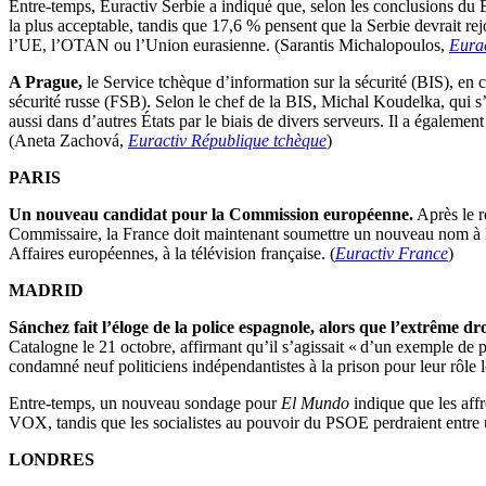
Entre-temps, Euractiv Serbie a indiqué que, selon les conclusions du 
la plus acceptable, tandis que 17,6 % pensent que la Serbie devrait re
l’UE, l’OTAN ou l’Union eurasienne. (Sarantis Michalopoulos,
Eura
A Prague,
le Service tchèque d’information sur la sécurité (BIS), en c
sécurité russe (FSB). Selon le chef de la BIS, Michal Koudelka, qui s’
aussi dans d’autres États par le biais de divers serveurs. Il a égalemen
(Aneta Zachová,
Euractiv République tchèque
)
PARIS
Un nouveau candidat pour la Commission européenne.
Après le r
Commissaire, la France doit maintenant soumettre un nouveau nom à la
Affaires européennes, à la télévision française. (
Euractiv France
)
MADRID
Sánchez fait l’éloge de la police espagnole, alors que l’extrême dr
Catalogne le 21 octobre, affirmant qu’il s’agissait « d’un exemple de 
condamné neuf politiciens indépendantistes à la prison pour leur rôle
Entre-temps, un nouveau sondage pour
El Mundo
indique que les aff
VOX, tandis que les socialistes au pouvoir du PSOE perdraient entre 
LONDRES