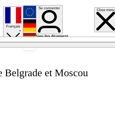
Se connecter
Close menu
English
Français
Deutsch
Vous êtes déconnecté.
Se connecter
Español
Lumières éteintes
re Belgrade et Moscou