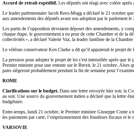
Accord de retrait expéditif.
Les députés ont réagi avec colère après a
Le leader parlementaire Jacob Rees-Mogg a déclaré le 21 octobre que la 
aux amendements des députés avant son adoption par le parlement le 
Les partis de l’opposition devraient déposer des amendements, y comp
chaque étape, le gouvernement a eu peur de cette Chambre et de la démoc
collectivités », a déclaré Valerie Vaz, la leader fantôme de la Chamb
Le vétéran conservateur Ken Clarke a dit qu’il appuierait le projet de 
La pression pour adopter le projet de loi s’est intensifiée après que
Premier ministre pour une entente sur le Brexit, le 21 octobre. Alors q
pairs siègeront probablement pendant la fin de semaine pour l’examiner
ROME
Clarifications sur le budget.
Dans une lettre envoyée hier soir, la C
au soir. Une source du gouvernement italien a déclaré que la lettre éta
budgétaire.
Entre-temps, lundi 21 octobre, le Premier ministre Giuseppe Conte a ten
les paiements par carte, l’emprisonnement des fraudeurs fiscaux et le
VARSOVIE