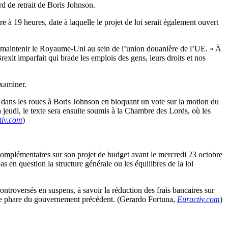
rd de retrait de Boris Johnson.
 à 19 heures, date à laquelle le projet de loi serait également ouvert
e maintenir le Royaume-Uni au sein de l’union douanière de l’UE. « À
exit imparfait qui brade les emplois des gens, leurs droits et nos
examiner.
 dans les roues à Boris Johnson en bloquant un vote sur la motion du
à jeudi, le texte sera ensuite soumis à la Chambre des Lords, où les
tiv.com
)
complémentaires sur son projet de budget avant le mercredi 23 octobre
s en question la structure générale ou les équilibres de la loi
ontroversés en suspens, à savoir la réduction des frais bancaires sur
esure phare du gouvernement précédent. (Gerardo Fortuna,
Euractiv.com
)