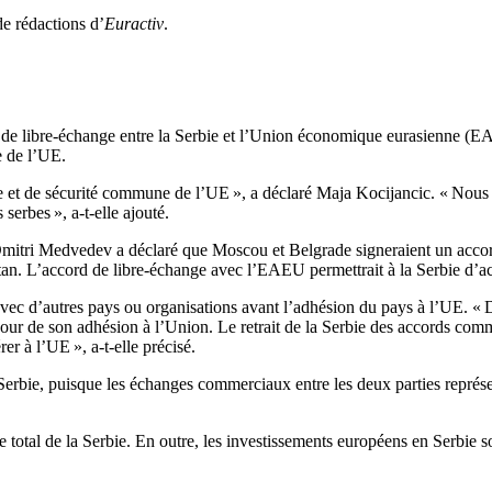
de rédactions d’
Euractiv
.
de libre-échange entre la Serbie et l’Union économique eurasienne (EAEU
e de l’UE.
re et de sécurité commune de l’UE », a déclaré Maja Kocijancic. « Nous s
serbes », a-t-elle ajouté.
e Dmitri Medvedev a déclaré que Moscou et Belgrade signeraient un acc
izstan. L’accord de libre-échange avec l’EAEU permettrait à la Serbie d
vec d’autres pays ou organisations avant l’adhésion du pays à l’UE. « D
e jour de son adhésion à l’Union. Le retrait de la Serbie des accords co
er à l’UE », a-t-elle précisé.
a Serbie, puisque les échanges commerciaux entre les deux parties repré
al de la Serbie. En outre, les investissements européens en Serbie son