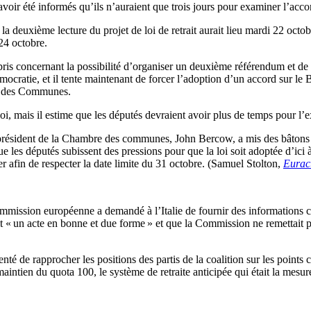
voir été informés qu’ils n’auraient que trois jours pour examiner l’acco
deuxième lecture du projet de loi de retrait aurait lieu mardi 22 octobre
24 octobre.
ris concernant la possibilité d’organiser un deuxième référendum et d
ratie, et il tente maintenant de forcer l’adoption d’un accord sur le Br
re des Communes.
loi, mais il estime que les députés devraient avoir plus de temps pour l’
 le président de la Chambre des communes, John Bercow, a mis des bâtons
ue les députés subissent des pressions pour que la loi soit adoptée d’ici 
 afin de respecter la date limite du 31 octobre. (Samuel Stolton,
Eurac
ommission européenne a demandé à l’Italie de fournir des informations 
it « un acte en bonne et due forme » et que la Commission ne remettait pa
té de rapprocher les positions des partis de la coalition sur les points c
 maintien du quota 100, le système de retraite anticipée qui était la m