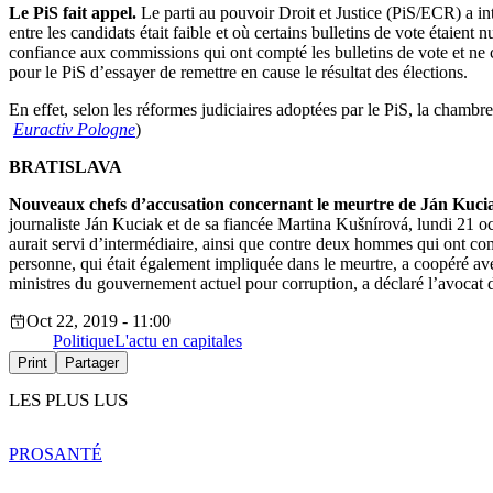
Le PiS fait appel.
Le parti au pouvoir Droit et Justice (PiS/ECR) a int
entre les candidats était faible et où certains bulletins de vote étaient
confiance aux commissions qui ont compté les bulletins de vote et ne 
pour le PiS d’essayer de remettre en cause le résultat des élections.
En effet, selon les réformes judiciaires adoptées par le PiS, la chamb
Euractiv Pologne
)
BRATISLAVA
Nouveaux chefs d’accusation concernant le meurtre de Ján Kuci
journaliste Ján Kuciak et de sa fiancée Martina Kušnírová, lundi 21 
aurait servi d’intermédiaire, ainsi que contre deux hommes qui ont co
personne, qui était également impliquée dans le meurtre, a coopéré av
ministres du gouvernement actuel pour corruption, a déclaré l’avocat
Oct 22, 2019 - 11:00
Politique
L'actu en capitales
Print
Partager
LES PLUS LUS
PRO
SANTÉ