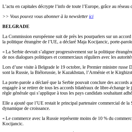
L’actu en capitales décrypte l’info de toute l’Europe, grâce au réseau 
>> Vous pouvez vous abonner à la newsletter
ici
BELGRADE
La Commission européenne suit de près les pourparlers sur un accord 
la politique étrangère de l’UE, a déclaré Maja Kocijancic, porte-parol
« La Serbie devrait s’aligner progressivement sur la politique étrangè
de nos dialogues politiques et commerciaux réguliers avec les autorités 
Lors d’une visite à Belgrade le 19 octobre, le Premier ministre russ
sont la Russie, la Biélorussie, le Kazakhstan, l’Arménie et le Kirgh
La porte-parole a déclaré que la Serbie pouvait conclure des accords a
engagée à se retirer de tous les accords bilatéraux de libre-échange l
règle générale qui s’applique à tous les pays candidats souhaitant adhér
Elle a ajouté que l’UE restait le principal partenaire commercial de l
dynamique de croissance.
« Le commerce avec la Russie représente moins de 10 % du commerce tot
Kocijancic.