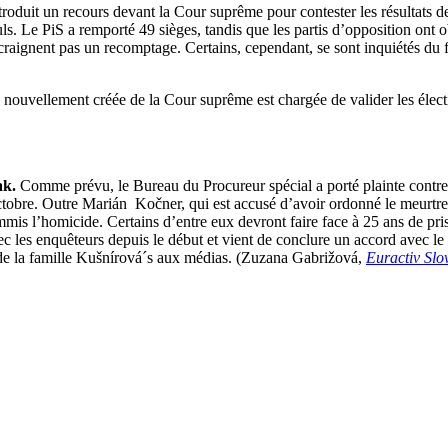
roduit un recours devant la Cour suprême pour contester les résultats des
 nuls. Le PiS a remporté 49 sièges, tandis que les partis d’opposition ont 
craignent pas un recomptage. Certains, cependant, se sont inquiétés du f
re nouvellement créée de la Cour suprême est chargée de valider les élect
ak.
Comme prévu, le Bureau du Procureur spécial a porté plainte contre 
octobre. Outre Marián Kočner, qui est accusé d’avoir ordonné le meurtre
mmis l’homicide. Certains d’entre eux devront faire face à 25 ans de pr
ec les enquêteurs depuis le début et vient de conclure un accord avec l
 de la famille Kušnírová´s aux médias. (Zuzana Gabrižová,
Euractiv Slo