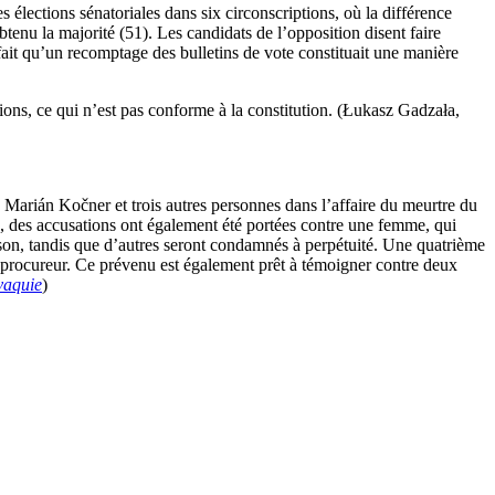
 élections sénatoriales dans six circonscriptions, où la différence
obtenu la majorité (51). Les candidats de l’opposition disent faire
ait qu’un recomptage des bulletins de vote constituait une manière
ions, ce qui n’est pas conforme à la constitution. (Łukasz Gadzała,
Marián Kočner et trois autres personnes dans l’affaire du meurtre du
, des accusations ont également été portées contre une femme, qui
ison, tandis que d’autres seront condamnés à perpétuité. Une quatrième
e procureur. Ce prévenu est également prêt à témoigner contre deux
vaquie
)