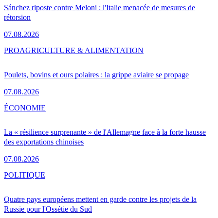
Sánchez riposte contre Meloni : l'Italie menacée de mesures de
rétorsion
07.08.2026
PRO
AGRICULTURE & ALIMENTATION
Poulets, bovins et ours polaires : la grippe aviaire se propage
07.08.2026
ÉCONOMIE
La « résilience surprenante » de l'Allemagne face à la forte hausse
des exportations chinoises
07.08.2026
POLITIQUE
Quatre pays européens mettent en garde contre les projets de la
Russie pour l'Ossétie du Sud