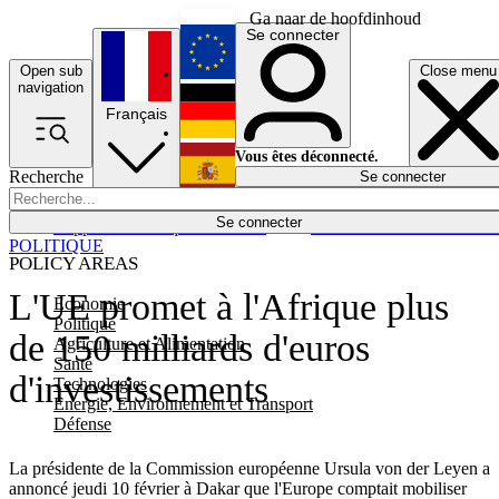
Ga naar de hoofdinhoud
Se connecter
Open sub
Close menu
English
navigation
Français
Deutsch
Vous êtes déconnecté.
Recherche
Se connecter
Español
Lumières éteintes
Se connecter
Rapporteur
Politique
Économie
Newsletters
Evénements
Em
POLITIQUE
POLICY AREAS
L'UE promet à l'Afrique plus
Economie
Politique
de 150 milliards d'euros
Agriculture et Alimentation
Santé
d'investissements
Technologies
Energie, Environnement et Transport
Défense
La présidente de la Commission européenne Ursula von der Leyen a
annoncé jeudi 10 février à Dakar que l'Europe comptait mobiliser