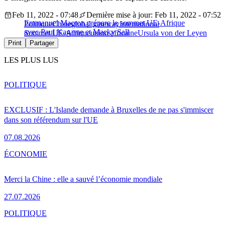
Feb 11, 2022 - 07:48
Dernière mise à jour: Feb 11, 2022 - 07:52
Emmanuel Macron prépare le sommet UE-Afrique
Politique
Chine
global gateway
International
avec Paul Kagame et Macky Sall
Sommet UE-Afrique
union africaine
Ursula von der Leyen
Print
Partager
LES PLUS LUS
POLITIQUE
EXCLUSIF : L'Islande demande à Bruxelles de ne pas s'immiscer
dans son référendum sur l'UE
07.08.2026
ÉCONOMIE
Merci la Chine : elle a sauvé l’économie mondiale
27.07.2026
POLITIQUE