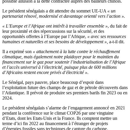
possible allusion à la dette contractée auprès des bailleurs chinois.
Le président sénégalais a dit attendre du sommet UE-UA
« un
partenariat rénové, modernisé et davantage orienté vers l’action ».
« L’Europe et l’Afrique ont intérêt à travailler ensemble »
, du fait de
leur proximité et des répercussions sur la sécurité, et des
opportunités offertes à l’Europe par l’Afrique,
« avec ses ressources
humaines et naturelles et ses besoins de développement »,
a-t-il dit.
Il a exprimé son
« attachement à la lutte contre le réchauffement
climatique, mais également notre plaidoyer pour le maintien du
financement sur le gaz pour soutenir l’industrialisation de l’Afrique
et l’accès universel à l’électricité, puisque plus de 600 millions
d’Africains restent encore privés d’électricité »
.
Le Sénégal, pays pauvre, place beaucoup d’espoir dans
l’exploitation future des champs de gaz et de pétrole découverts dans
l’Atlantique. Il prévoit de produire ses premiers barils fin 2023 ou en
2024.
Le président sénégalais s’alarme de l’engagement annoncé en 2021
pendant la conférence sur le climat COP26 par une vingtaine
d’Etats, dont les Etats-Unis et la France. Ils comptent mettre un
terme d’ici fin 2022 au financement à l’étranger de projets
d’énergies fossiles sans techniques de capture du carbone.