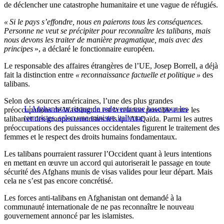
de déclencher une catastrophe humanitaire et une vague de réfugiés.
« Si le pays s’effondre, nous en paierons tous les conséquences.
Personne ne veut se précipiter pour reconnaître les talibans, mais
nous devons les traiter de manière pragmatique, mais avec des
principes
», a déclaré le fonctionnaire européen.
Le responsable des affaires étrangères de l’UE, Josep Borrell, a déjà
fait la distinction entre
« reconnaissance factuelle et politique »
des
talibans.
Selon des sources américaines, l’une des plus grandes
L’Afghanistan risque de redevenir une base pour les
préoccupations de Washington est la relation possible entre les
terroristes, selon une ministre italienne
taliban et des groupes terroristes tels qu’Al-Qaïda. Parmi les autres
préoccupations des puissances occidentales figurent le traitement des
femmes et le respect des droits humains fondamentaux.
Les talibans pourraient rassurer l’Occident quant à leurs intentions
en mettant en œuvre un accord qui autoriserait le passage en toute
sécurité des Afghans munis de visas valides pour leur départ. Mais
cela ne s’est pas encore concrétisé.
Les forces anti-talibans en Afghanistan ont demandé à la
communauté internationale de ne pas reconnaître le nouveau
gouvernement annoncé par les islamistes.