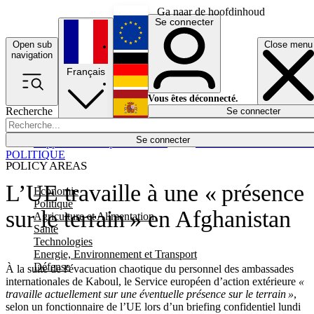
Ga naar de hoofdinhoud
Se connecter
Open sub
Close menu
English
navigation
Français
Deutsch
Vous êtes déconnecté.
Recherche
Se connecter
Español
Lumières éteintes
Se connecter
Rapporteur
Politique
Économie
Newsletters
Evénements
Em
POLITIQUE
POLICY AREAS
L’UE travaille à une « présence
Economie
Politique
sur le terrain » en Afghanistan
Agriculture et Alimentation
Santé
Technologies
Energie, Environnement et Transport
Défense
À la suite de l'évacuation chaotique du personnel des ambassades
internationales de Kaboul, le Service européen d’action extérieure
«
travaille actuellement sur une éventuelle présence sur le terrain
»
,
selon un fonctionnaire de l’UE lors d’un briefing confidentiel lundi