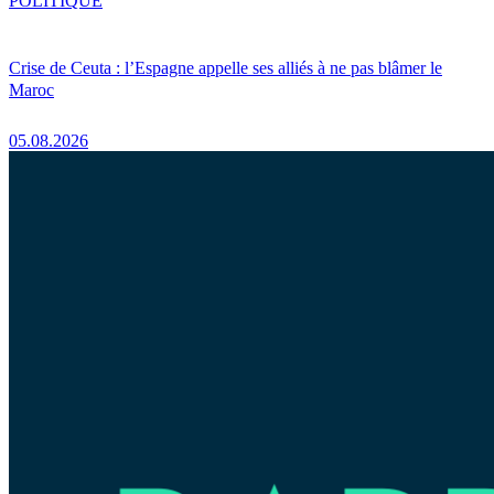
POLITIQUE
Crise de Ceuta : l’Espagne appelle ses alliés à ne pas blâmer le
Maroc
05.08.2026