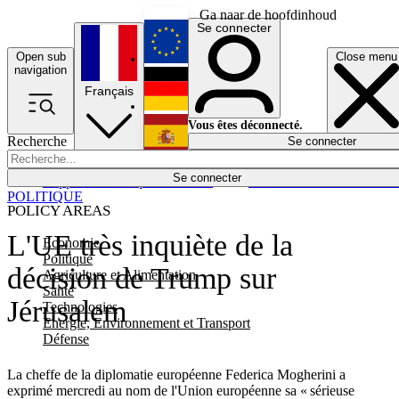
Ga naar de hoofdinhoud
Se connecter
Open sub
Close menu
English
navigation
Français
Deutsch
Vous êtes déconnecté.
Recherche
Se connecter
Español
Lumières éteintes
Se connecter
Rapporteur
Politique
Économie
Newsletters
Evénements
Em
POLITIQUE
POLICY AREAS
L'UE très inquiète de la
Economie
Politique
décision de Trump sur
Agriculture et Alimentation
Santé
Jérusalem
Technologies
Energie, Environnement et Transport
Défense
La cheffe de la diplomatie européenne Federica Mogherini a
exprimé mercredi au nom de l'Union européenne sa « sérieuse