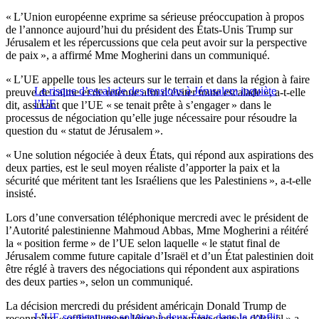
« L’Union européenne exprime sa sérieuse préoccupation à propos
de l’annonce aujourd’hui du président des États-Unis Trump sur
Jérusalem et les répercussions que cela peut avoir sur la perspective
de paix », a affirmé Mme Mogherini dans un communiqué.
« L’UE appelle tous les acteurs sur le terrain et dans la région à faire
Le risque d’escalade des tensions à Jérusalem inquiète
preuve de calme et de retenue afin d’éviter toute escalade », a-t-elle
l’UE
dit, assurant que l’UE « se tenait prête à s’engager » dans le
processus de négociation qu’elle juge nécessaire pour résoudre la
question du « statut de Jérusalem ».
« Une solution négociée à deux États, qui répond aux aspirations des
deux parties, est le seul moyen réaliste d’apporter la paix et la
sécurité que méritent tant les Israéliens que les Palestiniens », a-t-elle
insisté.
Lors d’une conversation téléphonique mercredi avec le président de
l’Autorité palestinienne Mahmoud Abbas, Mme Mogherini a réitéré
la « position ferme » de l’UE selon laquelle « le statut final de
Jérusalem comme future capitale d’Israël et d’un État palestinien doit
être réglé à travers des négociations qui répondent aux aspirations
des deux parties », selon un communiqué.
La décision mercredi du président américain Donald Trump de
L’UE soutient une solution à deux États dans le conflit
reconnaître « officiellement Jérusalem comme capitale d’Israël » a