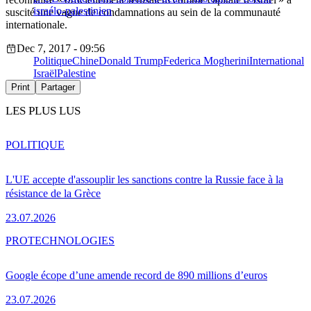
israélo-palestinien
suscité une vague de condamnations au sein de la communauté
internationale.
Dec 7, 2017 - 09:56
Politique
Chine
Donald Trump
Federica Mogherini
International
Israël
Palestine
Print
Partager
LES PLUS LUS
POLITIQUE
L'UE accepte d'assouplir les sanctions contre la Russie face à la
résistance de la Grèce
23.07.2026
PRO
TECHNOLOGIES
Google écope d’une amende record de 890 millions d’euros
23.07.2026