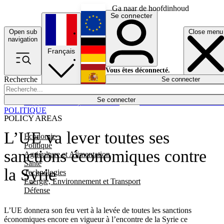
Ga naar de hoofdinhoud
Se connecter
Open sub
Close menu
English
navigation
Français
Deutsch
Vous êtes déconnecté.
Recherche
Se connecter
Español
Lumières éteintes
Se connecter
Rapporteur
Politique
Économie
Newsletters
Evénements
Em
POLITIQUE
POLICY AREAS
L’UE va lever toutes ses
Economie
Politique
sanctions économiques contre
Agriculture et Alimentation
Santé
la Syrie
Technologies
Energie, Environnement et Transport
Défense
L’UE donnera son feu vert à la levée de toutes les sanctions
économiques encore en vigueur à l’encontre de la Syrie ce