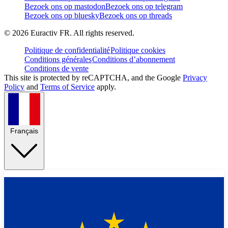
Bezoek ons op mastodon
Bezoek ons op telegram
Bezoek ons op bluesky
Bezoek ons op threads
©
2026
Euractiv FR. All rights reserved.
Politique de confidentialité
Politique cookies
Conditions générales
Conditions d’abonnement
Conditions de vente
This site is protected by reCAPTCHA, and the Google
Privacy
Policy
and
Terms of Service
apply.
Français