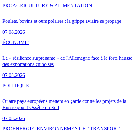
PRO
AGRICULTURE & ALIMENTATION
Poulets, bovins et ours polaires : la grippe aviaire se propage
07.08.2026
ÉCONOMIE
La « résilience surprenante » de l'Allemagne face à la forte hausse
des exportations chinoises
07.08.2026
POLITIQUE
Quatre pays européens mettent en garde contre les projets de la
Russie pour l'Ossétie du Sud
07.08.2026
PRO
ENERGIE, ENVIRONNEMENT ET TRANSPORT