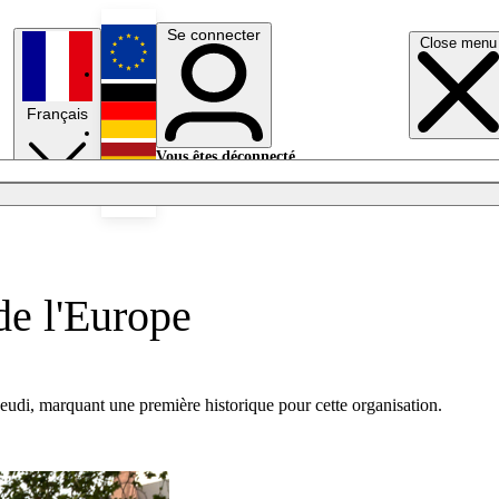
Se connecter
Close menu
English
Français
Deutsch
Vous êtes déconnecté.
Se connecter
Español
Lumières éteintes
de l'Europe
jeudi, marquant une première historique pour cette organisation.