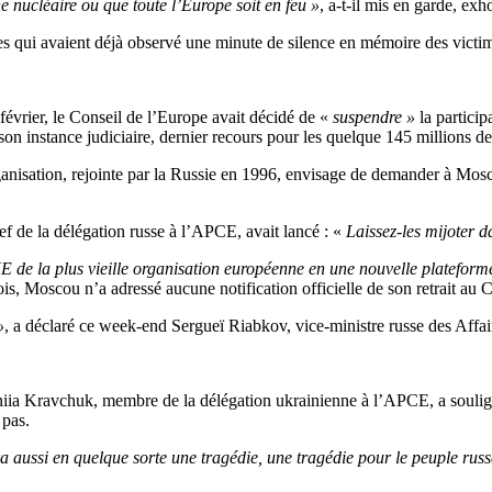
he nucléaire ou que toute l’Europe soit en feu »
, a-t-il mis en garde, ex
es qui avaient déjà observé une minute de silence en mémoire des victim
vrier, le Conseil de l’Europe avait décidé de «
suspendre »
la particip
nstance judiciaire, dernier recours pour les quelque 145 millions de cit
ganisation, rejointe par la Russie en 1996, envisage de demander à Mosco
hef de la délégation russe à l’APCE, avait lancé : «
Laissez-les mijoter d
UE de la plus vieille organisation européenne en une nouvelle plateform
ois, Moscou n’a adressé aucune notification officielle de son retrait au C
»
, a déclaré ce week-end Sergueï Riabkov, vice-ministre russe des Affai
eniia Kravchuk, membre de la délégation ukrainienne à l’APCE, a soulig
 pas.
ra aussi en quelque sorte une tragédie, une tragédie pour le peuple russ