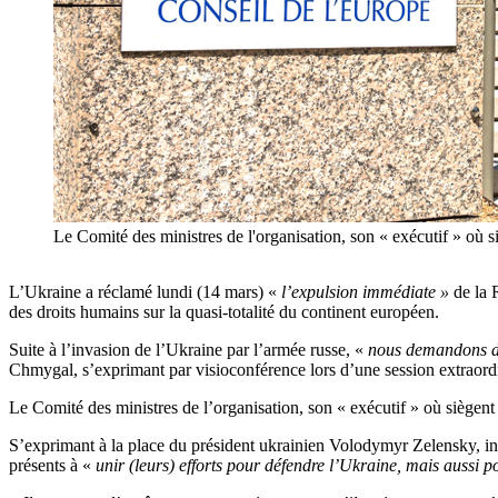
Le Comité des ministres de l'organisation, son « exécutif » où 
L’Ukraine a réclamé lundi (14 mars) «
l’expulsion immédiate »
de la R
des droits humains sur la quasi-totalité du continent européen.
Suite à l’invasion de l’Ukraine par l’armée russe, «
nous demandons de
Chmygal, s’exprimant par visioconférence lors d’une session extraord
Le Comité des ministres de l’organisation, son « exécutif » où siègent
S’exprimant à la place du président ukrainien Volodymyr Zelensky, i
présents à «
unir (leurs) efforts pour défendre l’Ukraine, mais aussi p