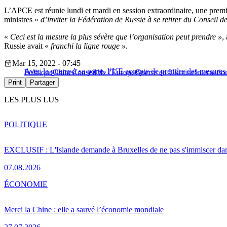
L’APCE est réunie lundi et mardi en session extraordinaire, une premi
ministres «
d’inviter la Fédération de Russie à se retirer du Conseil d
«
Ceci est la mesure la plus sévère que l’organisation peut prendre »
,
Russie avait «
franchi la ligne rouge »
.
Mar 15, 2022 - 07:45
Avec la guerre à sa porte, l’UE accepte de prendre des mesures
Politique
Chine
Conseil de l'Europe
Guerre en Ukraine
Internatio
Print
Partager
LES PLUS LUS
POLITIQUE
EXCLUSIF : L'Islande demande à Bruxelles de ne pas s'immiscer dan
07.08.2026
ÉCONOMIE
Merci la Chine : elle a sauvé l’économie mondiale