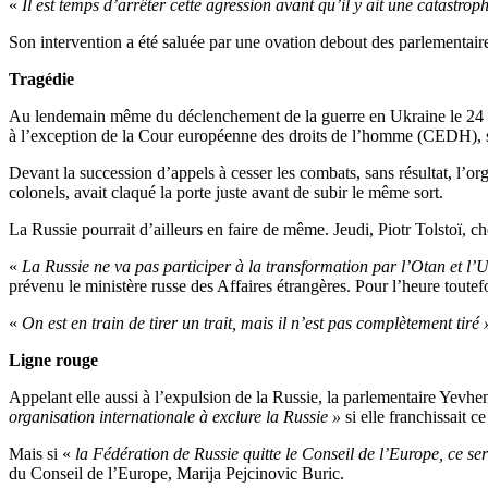
«
Il est temps d’arrêter cette agression avant qu’il y ait une catastrop
Son intervention a été saluée par une ovation debout des parlementair
Tragédie
Au lendemain même du déclenchement de la guerre en Ukraine le 24 fé
à l’exception de la Cour européenne des droits de l’homme (CEDH), son i
Devant la succession d’appels à cesser les combats, sans résultat, l’or
colonels, avait claqué la porte juste avant de subir le même sort.
La Russie pourrait d’ailleurs en faire de même. Jeudi, Piotr Tolstoï, c
«
La Russie ne va pas participer à la transformation par l’Otan et l’
prévenu le ministère russe des Affaires étrangères. Pour l’heure toutef
«
On est en train de tirer un trait, mais il n’est pas complètement tiré 
Ligne rouge
Appelant elle aussi à l’expulsion de la Russie, la parlementaire Yevh
organisation internationale à exclure la Russie »
si elle franchissait ce
Mais si «
la Fédération de Russie quitte le Conseil de l’Europe, ce se
du Conseil de l’Europe, Marija Pejcinovic Buric.