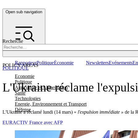
Open sub navigation
Recherche
Rapporteur
Politique
Économie
Newsletters
Evénements
Em
POLICY AREAS
POLITIQUE
Economie
Politique
L'Ukraine réclame l'expuls
Agriculture et Alimentation
Santé
Technologies
Energie, Environnement et Transport
Défense
L'Ukraine a réclamé lundi (14 mars) «
l'expulsion immédiate »
de la R
EURACTIV France avec AFP