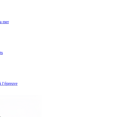
la mer
ts
à l’épreuve