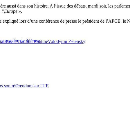
ère aussi dans son histoire. A l’issue des débats, mardi soir, les parle
e l’Europe »
.
 a expliqué lors d’une conférence de presse le président de l’APCE, le Né
 en matière de défense
nal
Russie
Vladimir Poutine
Volodymir Zelensky
s son référendum sur l'UE