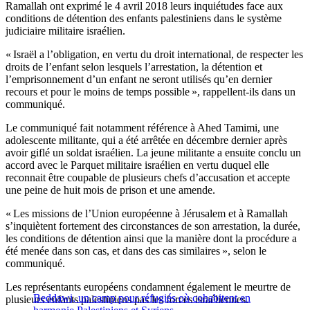
Ramallah ont exprimé le 4 avril 2018 leurs inquiétudes face aux
conditions de détention des enfants palestiniens dans le système
judiciaire militaire israélien.
« Israël a l’obligation, en vertu du droit international, de respecter les
droits de l’enfant selon lesquels l’arrestation, la détention et
l’emprisonnement d’un enfant ne seront utilisés qu’en dernier
recours et pour le moins de temps possible », rappellent-ils dans un
communiqué.
Le communiqué fait notamment référence à Ahed Tamimi, une
adolescente militante, qui a été arrêtée en décembre dernier après
avoir giflé un soldat israélien. La jeune militante a ensuite conclu un
accord avec le Parquet militaire israélien en vertu duquel elle
reconnait être coupable de plusieurs chefs d’accusation et accepte
une peine de huit mois de prison et une amende.
« Les missions de l’Union européenne à Jérusalem et à Ramallah
s’inquiètent fortement des circonstances de son arrestation, la durée,
les conditions de détention ainsi que la manière dont la procédure a
été menée dans son cas, et dans des cas similaires », selon le
communiqué.
Les représentants européens condamnent également le meurtre de
Beddawi, un camp pour réfugiés où cohabitent en
plusieurs enfants palestiniens pas les forces israéliennes.