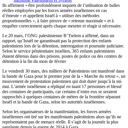
harmonie Palestiniens et Syriens
Ils affirment « être profondément inquiets de l’utilisation de balles
réelles employées par les forces armées israéliennes en cas
d’émeute » et appellent Israël à « utiliser des méthodes
proportionnelles », à faire preuve de « retenue maximale » et à
enquêter correctement après chaque meurtre et réagir si nécessaire.
Le 20 mars, l’ONG palestinienne B’Tselem a affirmé, dans un
rapport, qu’Israël ne garantissait pas la protection des enfants
palestiniens lors de la détention, interrogation et poursuite judiciaire.
Selon le service pénitentiaire israélien, 365 enfants palestiniens
étaient détenus dans des prisons, postes de police ou des centres de
détention à la fin du mois de février
Le vendredi 30 mars, des milliers de Palestiniens ont manifesté dans
la bande de Gaza pour le premier jour de la « Marche du retour », un
mouvement de protestation palestinien qui doit durer jusqu’à la mi-
mai. L’armée israélienne a répliqué en tuant 17 personnes et blessé
des centaines de participants, car certains d’entre eux se seraient
rapprochés à quelques centaines de mètres de la frontière séparant
Israël et la bande de Gaza, selon les autorités israéliennes.
Selon les organisateurs de la manifestation, les forces armées
israéliennes ont tiré sur les manifestants palestiniens alors qu’ils ne
représentaient pas de menace réelle. Il s’agit de la journée la plus
sanglante depuis la guerre de 2014 à Gaza.