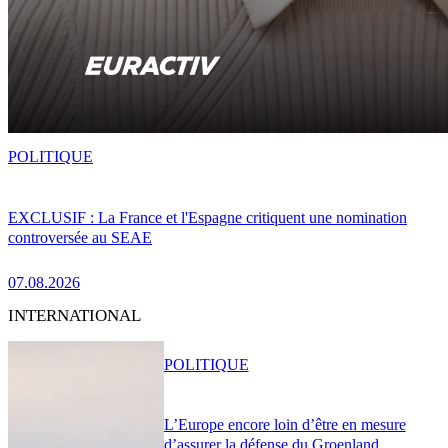
POLITIQUE
EXCLUSIF : La France et l'Espagne critiquent une nomination
controversée au SEAE
07.08.2026
INTERNATIONAL
POLITIQUE
L’Europe encore loin d’être en mesure
d’assurer la défense du Groenland