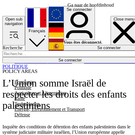
Ga naar de hoofdinhoud
Se connecter
Open sub
Close menu
English
navigation
Français
Deutsch
Vous êtes déconnecté.
Recherche
Se connecter
Español
Lumières éteintes
Se connecter
Rapporteur
Politique
Économie
Newsletters
Evénements
Em
POLITIQUE
POLICY AREAS
L’Union somme Israël de
Economie
Politique
respecter les droits des enfants
Agriculture et Alimentation
Santé
palestiniens
Technologies
Energie, Environnement et Transport
Défense
Inquiète des conditions de détention des enfants palestiniens dans le
système judiciaire militaire israélien, l’Union européenne appelle