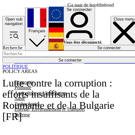
Ga naar de hoofdinhoud
Se connecter
Open sub
Close menu
English
navigation
Français
Deutsch
Vous êtes déconnecté.
Recherche
Se connecter
Español
Lumières éteintes
Se connecter
Rapporteur
Politique
Économie
Newsletters
Evénements
Em
POLITIQUE
POLICY AREAS
Lutte contre la corruption :
Economie
Politique
efforts insuffisants de la
Agriculture et Alimentation
Santé
Roumanie et de la Bulgarie
Technologies
Energie, Environnement et Transport
[FR]
Défense