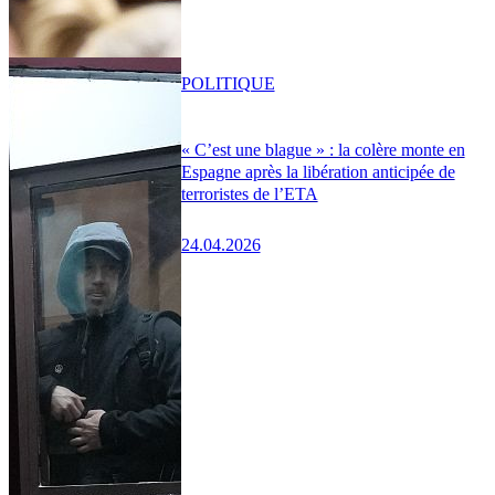
POLITIQUE
« C’est une blague » : la colère monte en
Espagne après la libération anticipée de
terroristes de l’ETA
24.04.2026