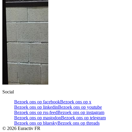
Social
Bezoek ons op facebook
Bezoek ons op x
Bezoek ons op linkedin
Bezoek ons op youtube
Bezoek ons op rss-feed
Bezoek ons op instagram
Bezoek ons op mastodon
Bezoek ons op telegram
Bezoek ons op bluesky
Bezoek ons op threads
©
2026
Euractiv FR