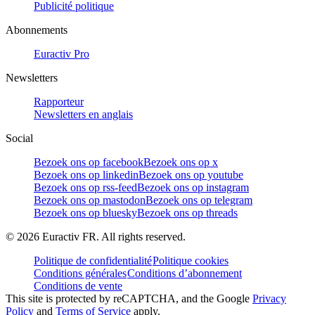
Publicité politique
Abonnements
Euractiv Pro
Newsletters
Rapporteur
Newsletters en anglais
Social
Bezoek ons op facebook
Bezoek ons op x
Bezoek ons op linkedin
Bezoek ons op youtube
Bezoek ons op rss-feed
Bezoek ons op instagram
Bezoek ons op mastodon
Bezoek ons op telegram
Bezoek ons op bluesky
Bezoek ons op threads
©
2026
Euractiv FR. All rights reserved.
Politique de confidentialité
Politique cookies
Conditions générales
Conditions d’abonnement
Conditions de vente
This site is protected by reCAPTCHA, and the Google
Privacy
Policy
and
Terms of Service
apply.