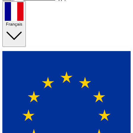
Français