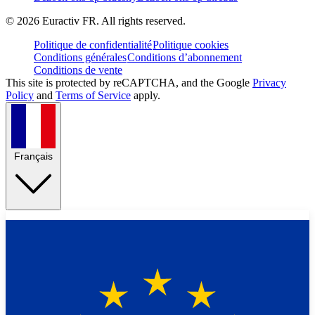
©
2026
Euractiv FR. All rights reserved.
Politique de confidentialité
Politique cookies
Conditions générales
Conditions d’abonnement
Conditions de vente
This site is protected by reCAPTCHA, and the Google
Privacy
Policy
and
Terms of Service
apply.
Français