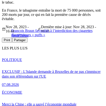
le tabac.
En France, le tabagisme entraîne la mort de 75 000 personnes, soit
200 morts par jour, ce qui en fait la première cause de décès
évitable.
Nov 28, 2023 -
Dernière mise à jour: Nov 28, 2023 -
François Braun favorable à l’interdiction des cigarettes
16:44
16:45
électroniques « puffs »
Santé
Tabac
Print
Partager
LES PLUS LUS
POLITIQUE
EXCLUSIF : L'Islande demande à Bruxelles de ne pas s'immiscer
dans son référendum sur l'UE
07.08.2026
ÉCONOMIE
Merci la Chine : elle a sauvé l’économie mondiale