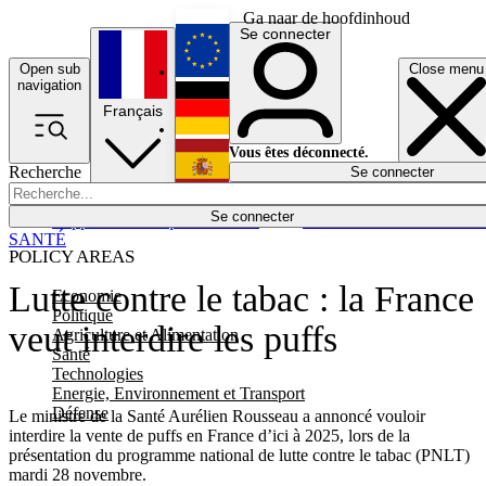
Ga naar de hoofdinhoud
Se connecter
Open sub
Close menu
English
navigation
Français
Deutsch
Vous êtes déconnecté.
Recherche
Se connecter
Español
Lumières éteintes
Se connecter
Rapporteur
Politique
Économie
Newsletters
Evénements
Em
SANTÉ
POLICY AREAS
Lutte contre le tabac : la France
Economie
Politique
veut interdire les puffs
Agriculture et Alimentation
Santé
Technologies
Energie, Environnement et Transport
Défense
Le ministre de la Santé Aurélien Rousseau a annoncé vouloir
interdire la vente de puffs en France d’ici à 2025, lors de la
présentation du programme national de lutte contre le tabac (PNLT)
mardi 28 novembre.