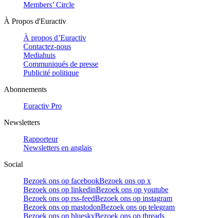
Members’ Circle
À Propos d'Euractiv
À propos d’Euractiv
Contactez-nous
Mediahuis
Communiqués de presse
Publicité politique
Abonnements
Euractiv Pro
Newsletters
Rapporteur
Newsletters en anglais
Social
Bezoek ons op facebook
Bezoek ons op x
Bezoek ons op linkedin
Bezoek ons op youtube
Bezoek ons op rss-feed
Bezoek ons op instagram
Bezoek ons op mastodon
Bezoek ons op telegram
Bezoek ons op bluesky
Bezoek ons op threads