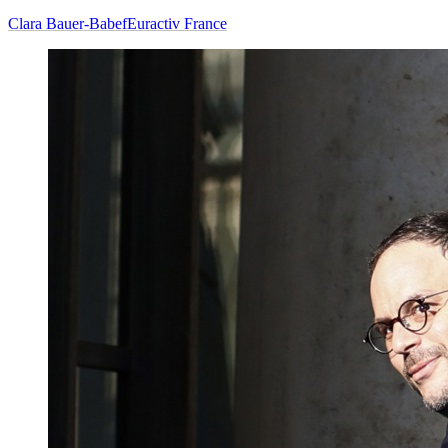
Clara Bauer-Babef
Euractiv France