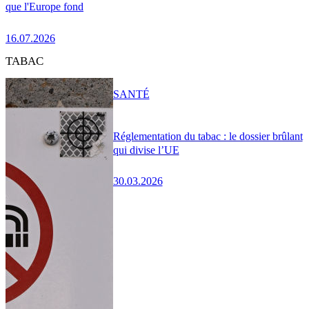
que l'Europe fond
16.07.2026
TABAC
SANTÉ
Réglementation du tabac : le dossier brûlant
qui divise l’UE
30.03.2026