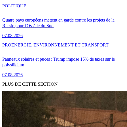
POLITIQUE
Quatre pays européens mettent en garde contre les projets de la
Russie pour l'Ossétie du Sud
07.08.2026
PRO
ENERGIE, ENVIRONNEMENT ET TRANSPORT
Panneaux solaires et puces : Trump impose 15% de taxes sur le
polysilicium
07.08.2026
PLUS DE CETTE SECTION