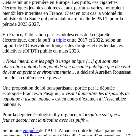
Cela serait une première en Europe. Les puffs, ces cigarettes
électroniques jetables colorées et aux parfums variés, pourraient
bientôt être interdites en France. C’est en tout cas la volonté du
ministre de la Santé qui présentait mardi matin le PNLT pour la
période 2023-2027.
En France, l’utilisation par les adolescents de la cigarette
électronique, dont la puff, a
triplé
entre 2017 et 2022, selon un
rapport de l’Observatoire français des drogues et des tendances
addictives (OFDT) publié en mars 2023.
« Nous interdirons les puffs à usage unique […] qui sont une
aberration autant d’un point de vue de santé publique que de celui
de leur empreinte environnementale »
, a déclaré Aurélien Rousseau
lors de la conférence de presse.
Une proposition de loi transpartisane, portée
par la députée
écologiste Francesca Pasquini,
« visant à interdire les dispositifs de
vapotage à usage unique »
est en cours d’examen à l’Assemblée
nationale.
Pour la députée écologiste il y urgence, «
lorsqu’on sait que les
jeunes découvrent la nicotine avec les puffs ».
Selon une
enquête
de l’ACT-Alliance contre le tabac parue en
novembre, 15 % des ados ont déjà utilisé une puff et parmi eux, 47