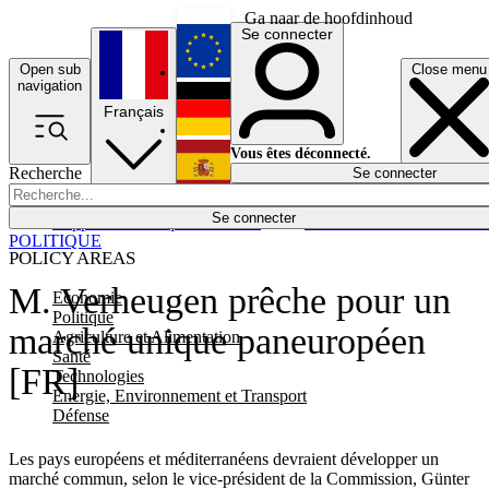
Ga naar de hoofdinhoud
Se connecter
Open sub
Close menu
English
navigation
Français
Deutsch
Vous êtes déconnecté.
Recherche
Se connecter
Español
Lumières éteintes
Se connecter
Rapporteur
Politique
Économie
Newsletters
Evénements
Em
POLITIQUE
POLICY AREAS
M. Verheugen prêche pour un
Economie
Politique
marché unique paneuropéen
Agriculture et Alimentation
Santé
[FR]
Technologies
Energie, Environnement et Transport
Défense
Les pays européens et méditerranéens devraient développer un
marché commun, selon le vice-président de la Commission, Günter