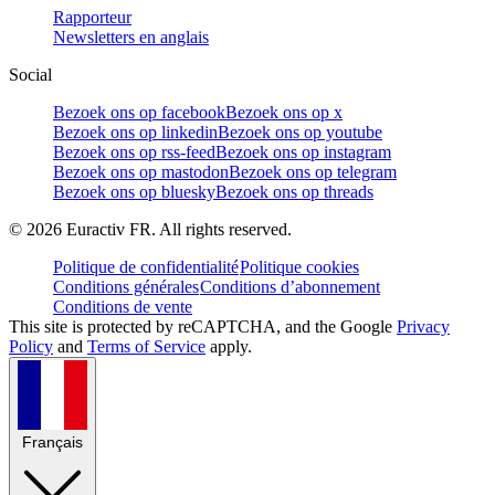
Rapporteur
Newsletters en anglais
Social
Bezoek ons op facebook
Bezoek ons op x
Bezoek ons op linkedin
Bezoek ons op youtube
Bezoek ons op rss-feed
Bezoek ons op instagram
Bezoek ons op mastodon
Bezoek ons op telegram
Bezoek ons op bluesky
Bezoek ons op threads
©
2026
Euractiv FR. All rights reserved.
Politique de confidentialité
Politique cookies
Conditions générales
Conditions d’abonnement
Conditions de vente
This site is protected by reCAPTCHA, and the Google
Privacy
Policy
and
Terms of Service
apply.
Français