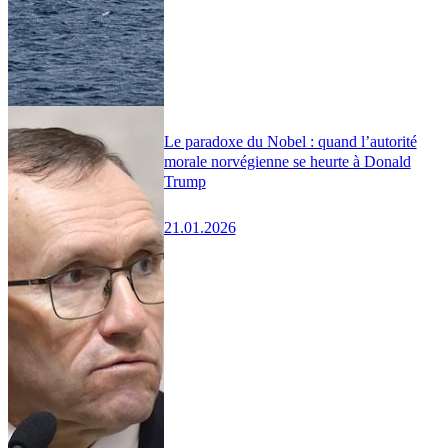
Le paradoxe du Nobel : quand l’autorité
morale norvégienne se heurte à Donald
Trump
21.01.2026