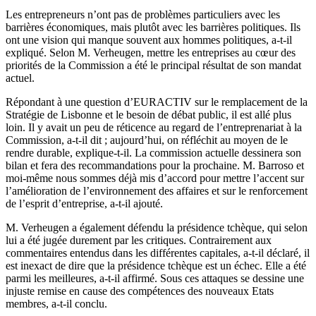
Les entrepreneurs n’ont pas de problèmes particuliers avec les
barrières économiques, mais plutôt avec les barrières politiques. Ils
ont une vision qui manque souvent aux hommes politiques, a-t-il
expliqué. Selon M. Verheugen, mettre les entreprises au cœur des
priorités de la Commission a été le principal résultat de son mandat
actuel.
Répondant à une question d’EURACTIV sur le remplacement de la
Stratégie de Lisbonne et le besoin de débat public, il est allé plus
loin. Il y avait un peu de réticence au regard de l’entreprenariat à la
Commission, a-t-il dit ; aujourd’hui, on réfléchit au moyen de le
rendre durable, explique-t-il. La commission actuelle dessinera son
bilan et fera des recommandations pour la prochaine. M. Barroso et
moi-même nous sommes déjà mis d’accord pour mettre l’accent sur
l’amélioration de l’environnement des affaires et sur le renforcement
de l’esprit d’entreprise, a-t-il ajouté.
M. Verheugen a également défendu la présidence tchèque, qui selon
lui a été jugée durement par les critiques. Contrairement aux
commentaires entendus dans les différentes capitales, a-t-il déclaré, il
est inexact de dire que la présidence tchèque est un échec. Elle a été
parmi les meilleures, a-t-il affirmé. Sous ces attaques se dessine une
injuste remise en cause des compétences des nouveaux Etats
membres, a-t-il conclu.