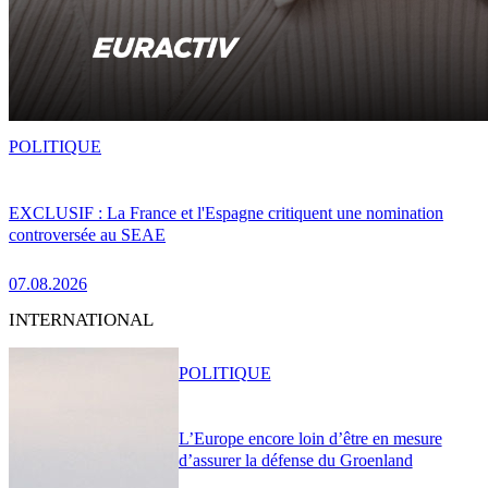
POLITIQUE
EXCLUSIF : La France et l'Espagne critiquent une nomination
controversée au SEAE
07.08.2026
INTERNATIONAL
POLITIQUE
L’Europe encore loin d’être en mesure
d’assurer la défense du Groenland