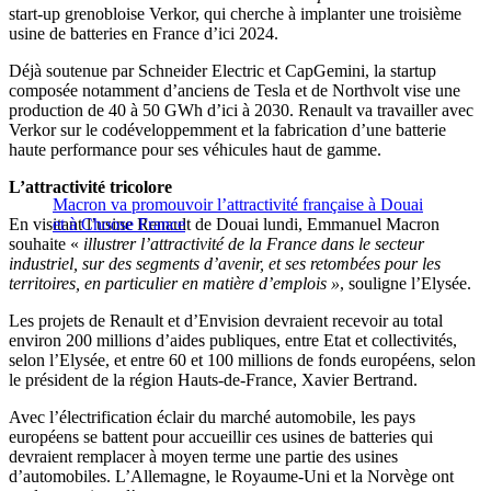
start-up grenobloise Verkor, qui cherche à implanter une troisième
usine de batteries en France d’ici 2024.
Déjà soutenue par Schneider Electric et CapGemini, la startup
composée notamment d’anciens de Tesla et de Northvolt vise une
production de 40 à 50 GWh d’ici à 2030. Renault va travailler avec
Verkor sur le codéveloppemment et la fabrication d’une batterie
haute performance pour ses véhicules haut de gamme.
L’attractivité tricolore
Macron va promouvoir l’attractivité française à Douai
En visitant l’usine Renault de Douai lundi, Emmanuel Macron
et à Choose France
souhaite «
illustrer l’attractivité de la France dans le secteur
industriel, sur des segments d’avenir, et ses retombées pour les
territoires, en particulier en matière d’emplois »
, souligne l’Elysée.
Les projets de Renault et d’Envision devraient recevoir au total
environ 200 millions d’aides publiques, entre Etat et collectivités,
selon l’Elysée, et entre 60 et 100 millions de fonds européens, selon
le président de la région Hauts-de-France, Xavier Bertrand.
Avec l’électrification éclair du marché automobile, les pays
européens se battent pour accueillir ces usines de batteries qui
devraient remplacer à moyen terme une partie des usines
d’automobiles. L’Allemagne, le Royaume-Uni et la Norvège ont