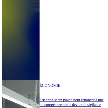
ÉCONOMIE
Friedrich Merz plaide pour renoncer à une
loi européenne sur le devoir de vigilance