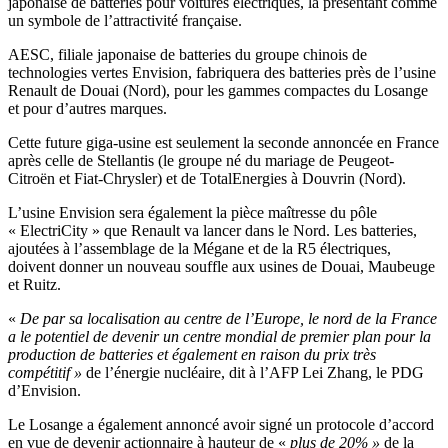
japonaise de batteries pour voitures électriques, la présentant comme
un symbole de l’attractivité française.
AESC, filiale japonaise de batteries du groupe chinois de
technologies vertes Envision, fabriquera des batteries près de l’usine
Renault de Douai (Nord), pour les gammes compactes du Losange
et pour d’autres marques.
Cette future giga-usine est seulement la seconde annoncée en France
après celle de Stellantis (le groupe né du mariage de Peugeot-
Citroën et Fiat-Chrysler) et de TotalEnergies à Douvrin (Nord).
L’usine Envision sera également la pièce maîtresse du pôle
« ElectriCity » que Renault va lancer dans le Nord. Les batteries,
ajoutées à l’assemblage de la Mégane et de la R5 électriques,
doivent donner un nouveau souffle aux usines de Douai, Maubeuge
et Ruitz.
«
De par sa localisation au centre de l’Europe, le nord de la France
a le potentiel de devenir un centre mondial de premier plan pour la
production de batteries et également en raison du prix très
compétitif »
de l’énergie nucléaire, dit à l’AFP Lei Zhang, le PDG
d’Envision.
Le Losange a également annoncé avoir signé un protocole d’accord
en vue de devenir actionnaire à hauteur de «
plus de 20% »
de la