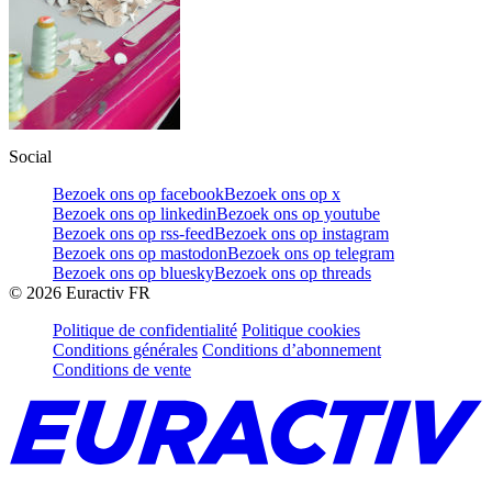
Social
Bezoek ons op facebook
Bezoek ons op x
Bezoek ons op linkedin
Bezoek ons op youtube
Bezoek ons op rss-feed
Bezoek ons op instagram
Bezoek ons op mastodon
Bezoek ons op telegram
Bezoek ons op bluesky
Bezoek ons op threads
©
2026
Euractiv FR
Politique de confidentialité
Politique cookies
Conditions générales
Conditions d’abonnement
Conditions de vente