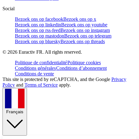
Social
Bezoek ons op facebook
Bezoek ons op x
Bezoek ons op linkedin
Bezoek ons op youtube
Bezoek ons op rss-feed
Bezoek ons op instagram
Bezoek ons op mastodon
Bezoek ons op telegram
Bezoek ons op bluesky
Bezoek ons op threads
©
2026
Euractiv FR. All rights reserved.
Politique de confidentialité
Politique cookies
Conditions générales
Conditions d’abonnement
Conditions de vente
This site is protected by reCAPTCHA, and the Google
Privacy
Policy
and
Terms of Service
apply.
Français