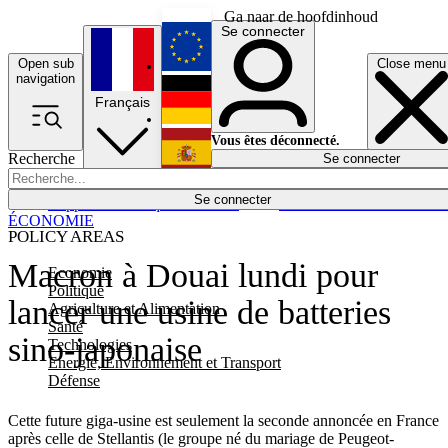
Ga naar de hoofdinhoud
Se connecter
Open sub
Close menu
English
navigation
Français
Deutsch
Vous êtes déconnecté.
Recherche
Se connecter
Español
Lumières éteintes
Se connecter
Rapporteur
Politique
Économie
Newsletters
Evénements
Em
ÉCONOMIE
POLICY AREAS
Macron à Douai lundi pour
Economie
Politique
lancer une usine de batteries
Agriculture et Alimentation
Santé
sino-japonaise
Technologies
Energie, Environnement et Transport
Défense
Cette future giga-usine est seulement la seconde annoncée en France
après celle de Stellantis (le groupe né du mariage de Peugeot-