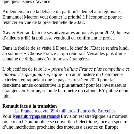
quelques usines d’avance.
Au lendemain de la débâcle du parti présidentiel aux régionales,
Emmanuel Macron veut donner la priorité à l’économie pour se
relancer en vue de la présidentielle de 2022.
Xavier Bertrand, un de ses adversaires annoncés pour 2022, lui avait
d’ailleurs grillé la politesse vendredi en confirmant le projet.
Dans la foulée de sa visite à Douai, le chef de l’Etat se rendra lundi
au sommet « Choose France », qui réunira à Versailles plus d’une
centaine de dirigeants d’entreprises étrangères.
L’objectif est de faire le «
portrait d’une France plus compétitive et
innovatrice que jamais »
, argue-t-on au ministère du Commerce
extérieur, en rappelant que le pays est resté en 2020 pour la
deuxième année consécutive le plus attractif pour les investisseurs
étrangers en Europe, selon le baromètre du cabinet EY publié début
juin.
Renault face à la transition
La France recevra 39,4 milliards d’euros de Bruxelles
Pour Renault, l’implantation d’Envision est stratégique au moment
pour son plan de relance
où le marché automobile se convertit à l’électrique, face au spectre
d’une interdiction prochaine des moteurs à essence en Europe.