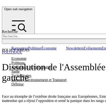
Open sub navigation
Recherche
Rapporteur
Politique
Économie
Newsletters
Evénements
Em
POLICY AREAS
POLITIQUE
Economie
Politique
Dissolution de l'Assemblée 
Agriculture et Alimentation
Santé
gauche
Technologies
Energie, Environnement et Transport
Défense
Face au triomphe de l’extrême droite française aux Européennes, Emma
inattendue qui a réjoui l’opposition et semé la panique dans les rangs d