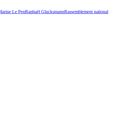
Marine Le Pen
Raphaël Glucksmann
Rassemblement national