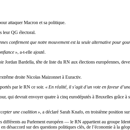
pour attaquer Macron et sa politique.
s leur QG électoral.
ennes confirment que notre mouvement est la seule alternative pour gou
onfiance »
, a-t-elle ajouté.
e voir Jordan Bardella, tête de liste du RN aux élections européennes, de
’extrême droite Nicolas Maizonnet à Euractiv.
mportés par le RN ce soir.
« En réalité, il s’agit d’un vote en faveur d’u
r, qui devrait envoyer quatre à cinq eurodéputés à Bruxelles grâce à ses
ccepter une coalition »
, a déclaré Sarah Knafo, en troisième position sur
ues différents au Parlement européen — le RN appartient au groupe Iden
 désaccord sur des questions politiques clés, de l’économie à la géopo