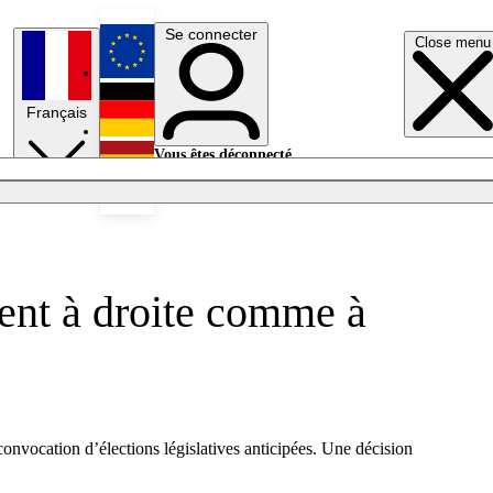
Se connecter
Close menu
English
Français
Deutsch
Vous êtes déconnecté.
Se connecter
Español
Lumières éteintes
sent à droite comme à
nvocation d’élections législatives anticipées. Une décision