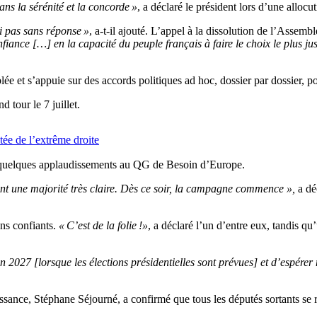
ns la sérénité et la concorde »
, a déclaré le président lors d’une allocut
ai pas sans réponse »
, a-t-il ajouté. L’appel à la dissolution de l’Asse
nfiance […] en la capacité du peuple français à faire le choix le plus ju
e et s’appuie sur des accords politiques ad hoc, dossier par dossier, pou
d tour le 7 juillet.
ée de l’extrême droite
t quelques applaudissements au QG de Besoin d’Europe.
nt une majorité très claire. Dès ce soir, la campagne commence »,
a dé
ns confiants.
« C’est de la folie !»
, a déclaré l’un d’entre eux, tandis qu
n 2027 [lorsque les élections présidentielles sont prévues] et d’espérer 
aissance, Stéphane Séjourné, a confirmé que tous les députés sortants se