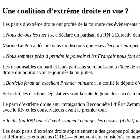
Une coalition d’extrême droite en vue ?
Les partis d’extrême droite ont profité de la tournure des évènements 
« Nous devons les tuer ! »
, a déclaré un partisan du RN à Euractiv dan
Marine Le Pen a déclaré dans un discours que
« ces élections europé
« Nous sommes prêts à prendre le pouvoir si les Français nous font c
Les responsables du parti et leurs partisans se réjouissent à l’idée d
droite qui pourrait voir le jour dès la mi-juillet.
« Bardella ferait un excellent Premier ministre »
, a confié le député d
Selon lui, les élections législatives sont la suite logique des succès re
Le parti d’extrême droite anti-immigration Reconquête ! d’Éric Zemmou
avec le RN et les conservateurs avant le premier tour.
« Je dis [au RN] que s’il veut vraiment changer les choses, [il doit] a
Les deux partis d’extrême droite appartiennent à des groupes politiq
et Réformistes européens (CRE) — et peuvent être considérés comme en