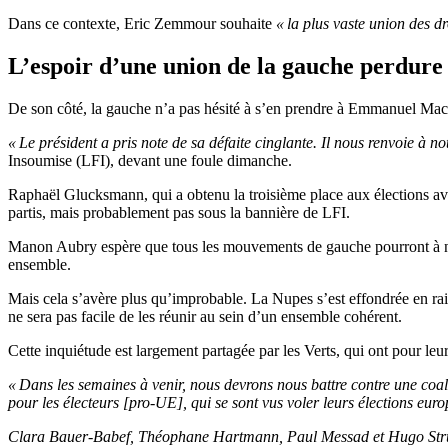
Dans ce contexte, Eric Zemmour souhaite
« la plus vaste union des dr
L’espoir d’une union de la gauche perdure
De son côté, la gauche n’a pas hésité à s’en prendre à Emmanuel Macr
« Le président a pris note de sa défaite cinglante. Il nous renvoie à no
Insoumise (LFI), devant une foule dimanche.
Raphaël Glucksmann, qui a obtenu la troisième place aux élections av
partis, mais probablement pas sous la bannière de LFI.
Manon Aubry espère que tous les mouvements de gauche pourront à nou
ensemble.
Mais cela s’avère plus qu’improbable. La Nupes s’est effondrée en rai
ne sera pas facile de les réunir au sein d’un ensemble cohérent.
Cette inquiétude est largement partagée par les Verts, qui ont pour leu
« Dans les semaines à venir, nous devrons nous battre contre une coa
pour les électeurs [pro-UE], qui se sont vus voler leurs élections eur
Clara Bauer-Babef, Théophane Hartmann, Paul Messad et Hugo Struna 