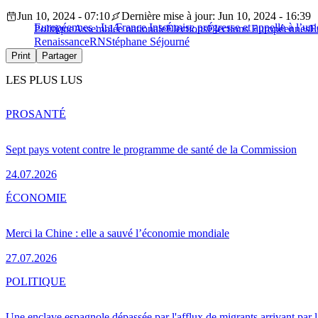
Jun 10, 2024 - 07:10
Dernière mise à jour: Jun 10, 2024 - 16:39
Européennes : La France Insoumise progresse et appelle à l’unio
Politique
Assemblée nationale
Élections
Élections Européennes
E
Renaissance
RN
Stéphane Séjourné
Print
Partager
LES PLUS LUS
PRO
SANTÉ
Sept pays votent contre le programme de santé de la Commission
24.07.2026
ÉCONOMIE
Merci la Chine : elle a sauvé l’économie mondiale
27.07.2026
POLITIQUE
Une enclave espagnole dépassée par l'afflux de migrants arrivant par 