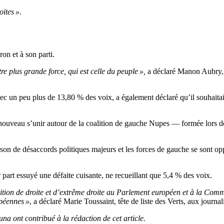
oites »
.
on et à son parti.
tre plus grande force, qui est celle du peuple »,
a déclaré Manon Aubry, c
ec un peu plus de 13,80 % des voix, a également déclaré qu’il souhaita
veau s’unir autour de la coalition de gauche Nupes — formée lors des
son de désaccords politiques majeurs et les forces de gauche se sont op
r part essuyé une défaite cuisante, ne recueillant que 5,4 % des voix.
lition de droite et d’extrême droite au Parlement européen et à la Com
opéennes »
, a déclaré Marie Toussaint, tête de liste des Verts, aux journali
ont contribué à la rédaction de cet article.