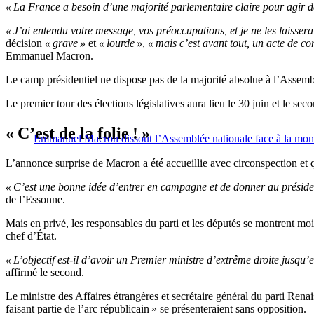
« La France a besoin d’une majorité parlementaire claire pour agir da
« J’ai entendu votre message, vos préoccupations, et je ne les laisser
décision
« grave »
et
« lourde »
,
« mais c’est avant tout, un acte de co
Emmanuel Macron.
Le camp présidentiel ne dispose pas de la majorité absolue à l’Assemblé
Le premier tour des élections législatives aura lieu le 30 juin et le secon
« C’est de la folie ! »
Emmanuel Macron dissout l’Assemblée nationale face à la mont
L’annonce surprise de Macron a été accueillie avec circonspection e
« C’est une bonne idée d’entrer en campagne et de donner au préside
de l’Essonne.
Mais en privé, les responsables du parti et les députés se montrent moi
chef d’État.
« L’objectif est-il d’avoir un Premier ministre d’extrême droite jusqu’e
affirmé le second.
Le ministre des Affaires étrangères et secrétaire général du parti Ren
faisant partie de l’arc républicain » se présenteraient sans opposition.