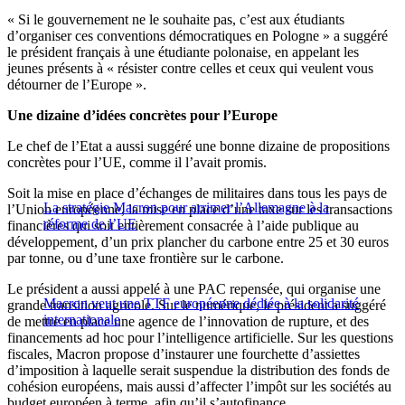
« Si le gouvernement ne le souhaite pas, c’est aux étudiants
d’organiser ces conventions démocratiques en Pologne » a suggéré
le président français à une étudiante polonaise, en appelant les
jeunes présents à « résister contre celles et ceux qui veulent vous
détourner de l’Europe ».
Une dizaine d’idées concrètes pour l’Europe
Le chef de l’Etat a aussi suggéré une bonne dizaine de propositions
concrètes pour l’UE, comme il l’avait promis.
Soit la mise en place d’échanges de militaires dans tous les pays de
La stratégie Macron pour arrimer l’Allemagne à la
l’Union européenne, la mise en place d’une taxe sur les transactions
réforme de l’UE
financières qui soit entièrement consacrée à l’aide publique au
développement, d’un prix plancher du carbone entre 25 et 30 euros
par tonne, ou d’une taxe frontière sur le carbone.
Le président a aussi appelé à une PAC repensée, qui organise une
Macron veut une TTF européenne dédiée à la solidarité
grande transition agricole. Sur le numérique, le président a suggéré
internationale
de mettre en place une agence de l’innovation de rupture, et des
financements ad hoc pour l’intelligence artificielle. Sur les questions
fiscales, Macron propose d’instaurer une fourchette d’assiettes
d’imposition à laquelle serait suspendue la distribution des fonds de
cohésion européens, mais aussi d’affecter l’impôt sur les sociétés au
budget européen à terme, afin qu’il s’autofinance.