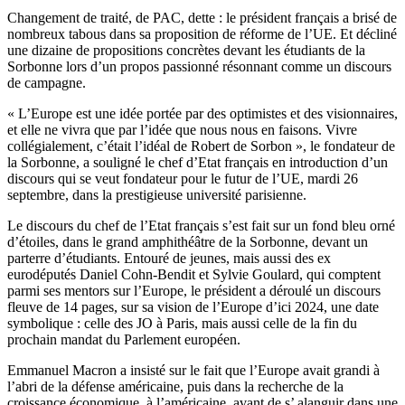
Changement de traité, de PAC, dette : le président français a brisé de
nombreux tabous dans sa proposition de réforme de l’UE. Et décliné
une dizaine de propositions concrètes devant les étudiants de la
Sorbonne lors d’un propos passionné résonnant comme un discours
de campagne.
« L’Europe est une idée portée par des optimistes et des visionnaires,
et elle ne vivra que par l’idée que nous nous en faisons. Vivre
collégialement, c’était l’idéal de Robert de Sorbon », le fondateur de
la Sorbonne, a souligné le chef d’Etat français en introduction d’un
discours qui se veut fondateur pour le futur de l’UE, mardi 26
septembre, dans la prestigieuse université parisienne.
Le discours du chef de l’Etat français s’est fait sur un fond bleu orné
d’étoiles, dans le grand amphithéâtre de la Sorbonne, devant un
parterre d’étudiants. Entouré de jeunes, mais aussi des ex
eurodéputés Daniel Cohn-Bendit et Sylvie Goulard, qui comptent
parmi ses mentors sur l’Europe, le président a déroulé un discours
fleuve de 14 pages, sur sa vision de l’Europe d’ici 2024, une date
symbolique : celle des JO à Paris, mais aussi celle de la fin du
prochain mandat du Parlement européen.
Emmanuel Macron a insisté sur le fait que l’Europe avait grandi à
l’abri de la défense américaine, puis dans la recherche de la
croissance économique, à l’américaine, avant de s’ alanguir dans une