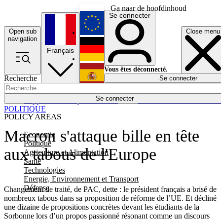
Ga naar de hoofdinhoud
Se connecter
Open sub
Close menu
English
navigation
Français
Deutsch
Vous êtes déconnecté.
Recherche
Se connecter
Español
Lumières éteintes
Se connecter
Rapporteur
Politique
Économie
Newsletters
Evénements
Em
POLITIQUE
POLICY AREAS
Macron s'attaque bille en tête
Economie
Politique
aux tabous de l'Europe
Agriculture et Alimentation
Santé
Technologies
Energie, Environnement et Transport
Défense
Changement de traité, de PAC, dette : le président français a brisé de
nombreux tabous dans sa proposition de réforme de l’UE. Et décliné
une dizaine de propositions concrètes devant les étudiants de la
Sorbonne lors d’un propos passionné résonant comme un discours