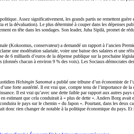
tique. Assez significativement, les grands partis ne remettent guère en 
 et la dévaluation). Le plus déterminé à couper dans les dépenses publiqu
ellement en tête dans les sondages. Son leader, Juha Sipilä, promet de ré
ationale (Kokoomus, conservateur) a demandé un rapport à l’ancien Premi
clame une modération salariale, voire une baisse des salaires et une réf
de 6 milliards d’euros de la dépense publique sur la prochaine législatu
Verts (donnés chacun à environ 9 % des voix). Les Sociaux-démocrates dem
uotidien
Helsingin Sanomat
a publié une tribune d’un économiste de l’un
 d’une forte austérité. Il est vrai que, compte tenu de l’importance de l
issance. Il est vrai qu’avec une dette faible par rapport aux autres pay
e en estimant que cela conduirait à « plus de dette ». Anders Borg avait
nduira le pays sur le chemin « du Japon ». Pourtant, dans les deux cas,
it donc rien changer de notable à la politique économique du pays. Et il