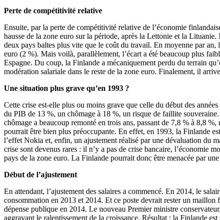
Perte de compétitivité relative
Ensuite, par la perte de compétitivité relative de l’économie finlandai
hausse de la zone euro sur la période, après la Lettonie et la Lituanie.
deux pays baltes plus vite que le coût du travail. En moyenne par an, l’
euro (2 %). Mais voilà, parallèlement, l’écart a été beaucoup plus fa
Espagne. Du coup, la Finlande a mécaniquement perdu du terrain qu’elle
modération salariale dans le reste de la zone euro. Finalement, il arriv
Une situation plus grave qu’en 1993 ?
Cette crise est-elle plus ou moins grave que celle du début des années 
du PIB de 13 %, un chômage à 18 %, un risque de faillite souveraine. 
chômage a beaucoup remonté en trois ans, passant de 7,8 % à 8,8 %, m
pourrait être bien plus préoccupante. En effet, en 1993, la Finlande est
l’effet Nokia et, enfin, un ajustement réalisé par une dévaluation du m
crise sont devenus rares : il n’y a pas de crise bancaire, l’économie 
pays de la zone euro. La Finlande pourrait donc être menacée par une
Début de l’ajustement
En attendant, l’ajustement des salaires a commencé. En 2014, le salai
consommation en 2013 et 2014. Et ce poste devrait rester un maillon fai
dépense publique en 2014. Le nouveau Premier ministre conservateur, 
aggravant le ralentissement de la croissance. Résultat : la Finlande es