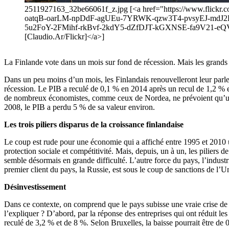
2511927163_32be66061f_z.jpg [<a href="https://www.flic
oatqB-oarLM-npDdF-agUEu-7YRWK-qzw3T4-pvsyEJ-mdJ2
5u2FoY-2FMihf-rkBvf-2kdY5-dZfDJT-kGXNSE-fa9V21-eQ
[Claudio.Ar/Flickr]</a>]
La Finlande vote dans un mois sur fond de récession. Mais les grands par
Dans un peu moins d’un mois, les Finlandais renouvelleront leur parle
récession. Le PIB a reculé de 0,1 % en 2014 après un recul de 1,2 % 
de nombreux économistes, comme ceux de Nordea, ne prévoient qu’une 
2008, le PIB a perdu 5 % de sa valeur environ.
Les trois piliers disparus de la croissance finlandaise
Le coup est rude pour une économie qui a affiché entre 1995 et 2010 un
protection sociale et compétitivité. Mais, depuis, un à un, les piliers 
semble désormais en grande difficulté. L’autre force du pays, l’industri
premier client du pays, la Russie, est sous le coup de sanctions de l’U
Désinvestissement
Dans ce contexte, on comprend que le pays subisse une vraie crise de 
l’expliquer ? D’abord, par la réponse des entreprises qui ont réduit l
reculé de 3,2 % et de 8 %. Selon Bruxelles, la baisse pourrait être de