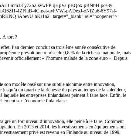
X-3nWnAr-Lmm33-y72b2-svwFP-qHpVa-pBQox-pBNbH-pce3y-
Q6ZH-4ZFhtB-4Cnsst-qyhVWi-pADexJ-oNfZu6-6Y97sf-
NQ-iAbevU-hKr1n2" target="_blank" rel="noopener">
. À tort ?
fet, l’an dernier, conclut sa troisième année consécutive de
ropéenne prévoit une reprise de 0,8 % de la richesse nationale, mais
devenir officiellement « l’homme malade de la zone euro ». Depuis
de son modèle basé sur une subtile alchimie entre innovation,
ter jusqu’à un quart de la richesse du pays au temps de la splendeur,
laquelle les entreprises finlandaises peinent à faire face. Enfin, le
rellement sur l’économie finlandaise.
algré un fort niveau d’innovation, elle peine à le faire. Comment
adaptation. En 2013 et 2014, les investissements en équipements ont
l’investissement privé est revenu en Finlande au niveau de 1999.