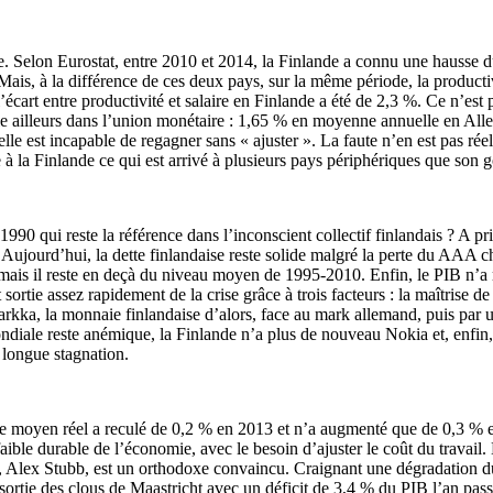
se. Selon Eurostat, entre 2010 et 2014, la Finlande a connu une hausse du 
 Mais, à la différence de ces deux pays, sur la même période, la productiv
écart entre productivité et salaire en Finlande a été de 2,3 %. Ce n’est 
ible ailleurs dans l’union monétaire : 1,65 % en moyenne annuelle en A
 est incapable de regagner sans « ajuster ». La faute n’en est pas réell
e à la Finlande ce qui est arrivé à plusieurs pays périphériques que son 
1990 qui reste la référence dans l’inconscient collectif finlandais ? A p
Aujourd’hui, la dette finlandaise reste solide malgré la perte du AAA 
ais il reste en deçà du niveau moyen de 1995-2010. Enfin, le PIB n’a re
 sortie assez rapidement de la crise grâce à trois facteurs : la maîtrise 
arkka, la monnaie finlandaise d’alors, face au mark allemand, puis par u
mondiale reste anémique, la Finlande n’a plus de nouveau Nokia et, enfin,
 longue stagnation.
re moyen réel a reculé de 0,2 % en 2013 et n’a augmenté que de 0,3 % en
ble durable de l’économie, avec le besoin d’ajuster le coût du travail. M
Alex Stubb, est un orthodoxe convaincu. Craignant une dégradation du d
t sortie des clous de Maastricht avec un déficit de 3,4 % du PIB l’an pas