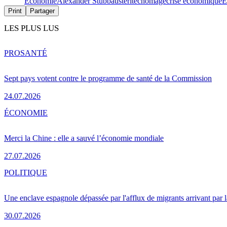
Économie
Alexander Stubb
austerité
chômage
crise économique
É
Print
Partager
LES PLUS LUS
PRO
SANTÉ
Sept pays votent contre le programme de santé de la Commission
24.07.2026
ÉCONOMIE
Merci la Chine : elle a sauvé l’économie mondiale
27.07.2026
POLITIQUE
Une enclave espagnole dépassée par l'afflux de migrants arrivant par 
30.07.2026