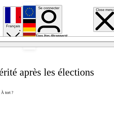
Se connecter
Close menu
English
Français
Deutsch
Vous êtes déconnecté.
Se connecter
Español
Lumières éteintes
érité après les élections
 À tort ?