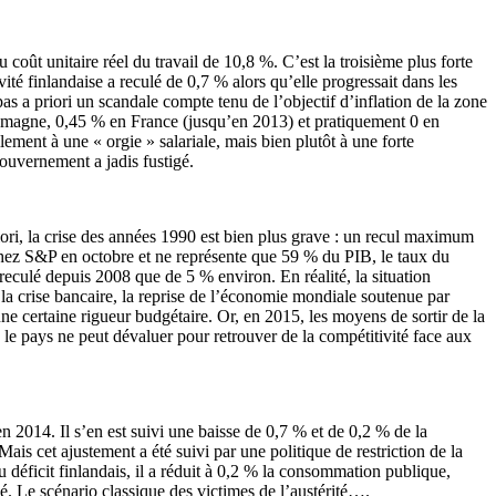
coût unitaire réel du travail de 10,8 %. C’est la troisième plus forte
ité finlandaise a reculé de 0,7 % alors qu’elle progressait dans les
pas a priori un scandale compte tenu de l’objectif d’inflation de la zone
llemagne, 0,45 % en France (jusqu’en 2013) et pratiquement 0 en
ement à une « orgie » salariale, mais bien plutôt à une forte
gouvernement a jadis fustigé.
riori, la crise des années 1990 est bien plus grave : un recul maximum
chez S&P en octobre et ne représente que 59 % du PIB, le taux du
culé depuis 2008 que de 5 % environ. En réalité, la situation
de la crise bancaire, la reprise de l’économie mondiale soutenue par
ne certaine rigueur budgétaire. Or, en 2015, les moyens de sortir de la
 le pays ne peut dévaluer pour retrouver de la compétitivité face aux
 2014. Il s’en est suivi une baisse de 0,7 % et de 0,2 % de la
ais cet ajustement a été suivi par une politique de restriction de la
éficit finlandais, il a réduit à 0,2 % la consommation publique,
sé. Le scénario classique des victimes de l’austérité….