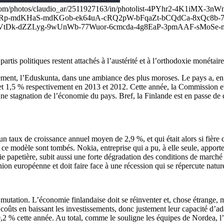
kr.com/photos/claudio_ar/2511927163/in/photolist-4PYhr2-4K1iM
Rp-mdKHaS-mdKGob-ek64uA-cRQ2pW-bFqaZt-bCQdCa-8xQc8b-7p
VtDk-dZZLyg-9wUnWb-77Wuor-6cmcda-4g8EaP-3pmAAF-sMoSe-mRK
tis politiques restent attachés à l’austérité et à l’orthodoxie monétaire
ment, l’Eduskunta, dans une ambiance des plus moroses. Le pays a, en ef
et 1,5 % respectivement en 2013 et 2012. Cette année, la Commission eu
stagnation de l’économie du pays. Bref, la Finlande est en passe de 
 taux de croissance annuel moyen de 2,9 %, et qui était alors si fière 
de ce modèle sont tombés. Nokia, entreprise qui a pu, à elle seule, appor
e papetière, subit aussi une forte dégradation des conditions de marché à 
nion européenne et doit faire face à une récession qui se répercute natu
mutation. L’économie finlandaise doit se réinventer et, chose étrange, m
es coûts en baissant les investissements, donc justement leur capacité d’
 0,2 % cette année. Au total, comme le souligne les équipes de Nordea, 