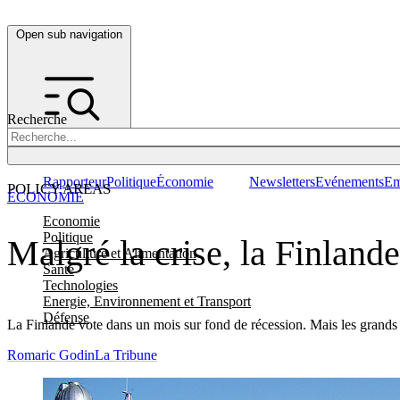
Open sub navigation
Recherche
Rapporteur
Politique
Économie
Newsletters
Evénements
Em
POLICY AREAS
ÉCONOMIE
Economie
Politique
Malgré la crise, la Finlande 
Agriculture et Alimentation
Santé
Technologies
Energie, Environnement et Transport
Défense
La Finlande vote dans un mois sur fond de récession. Mais les grands par
Romaric Godin
La Tribune