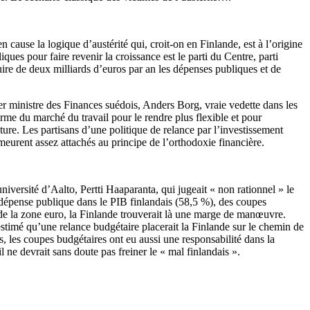
cause la logique d’austérité qui, croit-on en Finlande, est à l’origine
es pour faire revenir la croissance est le parti du Centre, parti
duire de deux milliards d’euros par an les dépenses publiques et de
er ministre des Finances suédois, Anders Borg, vraie vedette dans les
orme du marché du travail pour le rendre plus flexible et pour
re. Les partisans d’une politique de relance par l’investissement
eurent assez attachés au principe de l’orthodoxie financière.
iversité d’Aalto, Pertti Haaparanta, qui jugeait « non rationnel » le
a dépense publique dans le PIB finlandais (58,5 %), des coupes
s de la zone euro, la Finlande trouverait là une marge de manœuvre.
 estimé qu’une relance budgétaire placerait la Finlande sur le chemin de
 les coupes budgétaires ont eu aussi une responsabilité dans la
 ne devrait sans doute pas freiner le « mal finlandais ».