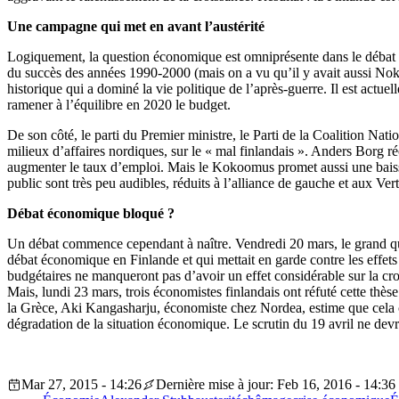
Une campagne qui met en avant l’austérité
Logiquement, la question économique est omniprésente dans le débat poli
du succès des années 1990-2000 (mais on a vu qu’il y avait aussi Nokia
historique qui a dominé la vie politique de l’après-guerre. Il est actu
ramener à l’équilibre en 2020 le budget.
De son côté, le parti du Premier ministre, le Parti de la Coalition N
milieux d’affaires nordiques, sur le « mal finlandais ». Anders Borg ré
augmenter le taux d’emploi. Mais le Kokoomus promet aussi une baisse 
public sont très peu audibles, réduits à l’alliance de gauche et aux 
Débat économique bloqué ?
Un débat commence cependant à naître. Vendredi 20 mars, le grand q
débat économique en Finlande et qui mettait en garde contre les effets
budgétaires ne manqueront pas d’avoir un effet considérable sur la cro
Mais, lundi 23 mars, trois économistes finlandais ont réfuté cette thès
la Grèce, Aki Kangasharju, économiste chez Nordea, estime que cela co
dégradation de la situation économique. Le scrutin du 19 avril ne devra
Mar 27, 2015 - 14:26
Dernière mise à jour: Feb 16, 2016 - 14:36