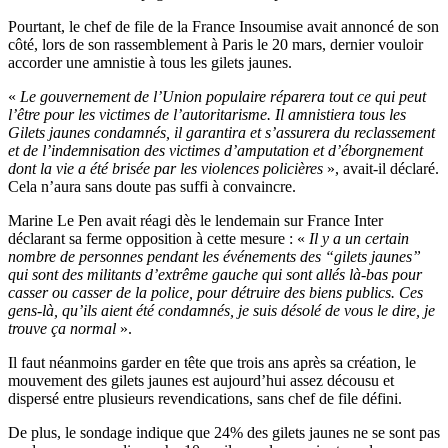
Pourtant, le chef de file de la France Insoumise avait annoncé de son
côté, lors de son rassemblement à Paris le 20 mars, dernier vouloir
accorder une amnistie à tous les gilets jaunes.
«
Le gouvernement de l’Union populaire réparera tout ce qui peut
l’être pour les victimes de l’autoritarisme. Il amnistiera tous les
Gilets jaunes condamnés, il garantira et s’assurera du reclassement
et de l’indemnisation des victimes d’amputation et d’éborgnement
dont la vie a été brisée par les violences policières
», avait-il déclaré.
Cela n’aura sans doute pas suffi à convaincre.
Marine Le Pen avait réagi dès le lendemain sur France Inter
déclarant sa ferme opposition à cette mesure : «
Il y a un certain
nombre de personnes pendant les événements des “gilets jaunes”
qui sont des militants d’extrême gauche qui sont allés là-bas pour
casser ou casser de la police, pour détruire des biens publics. Ces
gens-là, qu’ils aient été condamnés, je suis désolé de vous le dire, je
trouve ça normal
».
Il faut néanmoins garder en tête que trois ans après sa création, le
mouvement des gilets jaunes est aujourd’hui assez décousu et
dispersé entre plusieurs revendications, sans chef de file défini.
De plus, le sondage indique que 24% des gilets jaunes ne se sont pas