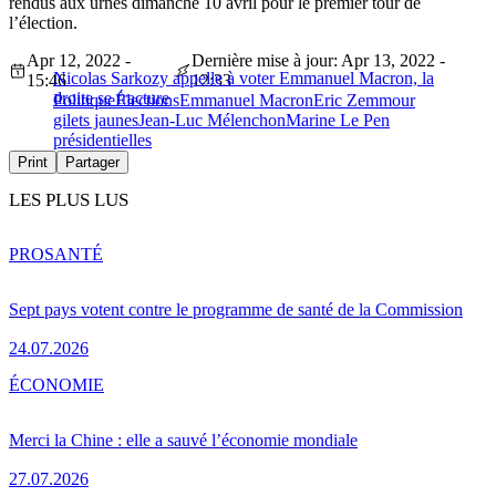
rendus aux urnes dimanche 10 avril pour le premier tour de
l’élection.
Apr 12, 2022 -
Dernière mise à jour: Apr 13, 2022 -
Nicolas Sarkozy appelle à voter Emmanuel Macron, la
15:46
12:33
droite se fracture
Politique
Élections
Emmanuel Macron
Eric Zemmour
gilets jaunes
Jean-Luc Mélenchon
Marine Le Pen
présidentielles
Print
Partager
LES PLUS LUS
PRO
SANTÉ
Sept pays votent contre le programme de santé de la Commission
24.07.2026
ÉCONOMIE
Merci la Chine : elle a sauvé l’économie mondiale
27.07.2026