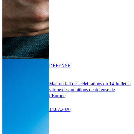
DÉFENSE
Macron fait des célébrations du 14 Juillet la
vitrine des ambitions de défense de
l’Europe
14.07.2026