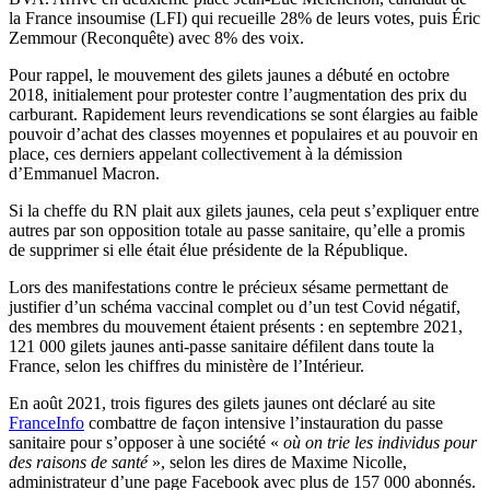
la France insoumise (LFI) qui recueille 28% de leurs votes, puis Éric
Zemmour (Reconquête) avec 8% des voix.
Pour rappel, le mouvement des gilets jaunes a débuté en octobre
2018, initialement pour protester contre l’augmentation des prix du
carburant. Rapidement leurs revendications se sont élargies au faible
pouvoir d’achat des classes moyennes et populaires et au pouvoir en
place, ces derniers appelant collectivement à la démission
d’Emmanuel Macron.
Si la cheffe du RN plait aux gilets jaunes, cela peut s’expliquer entre
autres par son opposition totale au passe sanitaire, qu’elle a promis
de supprimer si elle était élue présidente de la République.
Lors des manifestations contre le précieux sésame permettant de
justifier d’un schéma vaccinal complet ou d’un test Covid négatif,
des membres du mouvement étaient présents : en septembre 2021,
121 000 gilets jaunes anti-passe sanitaire défilent dans toute la
France, selon les chiffres du ministère de l’Intérieur.
En août 2021, trois figures des gilets jaunes ont déclaré au site
FranceInfo
combattre de façon intensive l’instauration du passe
sanitaire pour s’opposer à une société «
où on trie les individus pour
des raisons de santé
», selon les dires de Maxime Nicolle,
administrateur d’une page Facebook avec plus de 157 000 abonnés.