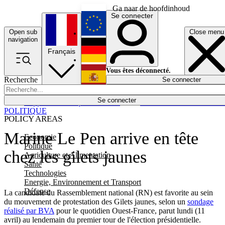
Ga naar de hoofdinhoud
Se connecter
Open sub
Close menu
English
navigation
Français
Deutsch
Vous êtes déconnecté.
Recherche
Se connecter
Español
Lumières éteintes
Se connecter
Rapporteur
Politique
Économie
Newsletters
Evénements
Em
POLITIQUE
POLICY AREAS
Marine Le Pen arrive en tête
Economie
Politique
chez les gilets jaunes
Agriculture et Alimentation
Santé
Technologies
Energie, Environnement et Transport
Défense
La candidate du Rassemblement national (RN) est favorite au sein
du mouvement de protestation des Gilets jaunes, selon un
sondage
réalisé par BVA
pour le quotidien Ouest-France, parut lundi (11
avril) au lendemain du premier tour de l'élection présidentielle.