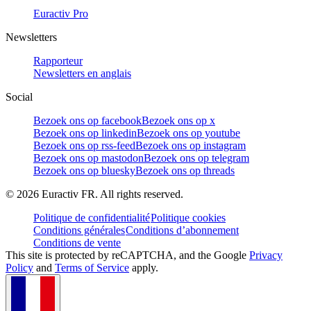
Euractiv Pro
Newsletters
Rapporteur
Newsletters en anglais
Social
Bezoek ons op facebook
Bezoek ons op x
Bezoek ons op linkedin
Bezoek ons op youtube
Bezoek ons op rss-feed
Bezoek ons op instagram
Bezoek ons op mastodon
Bezoek ons op telegram
Bezoek ons op bluesky
Bezoek ons op threads
©
2026
Euractiv FR. All rights reserved.
Politique de confidentialité
Politique cookies
Conditions générales
Conditions d’abonnement
Conditions de vente
This site is protected by reCAPTCHA, and the Google
Privacy
Policy
and
Terms of Service
apply.