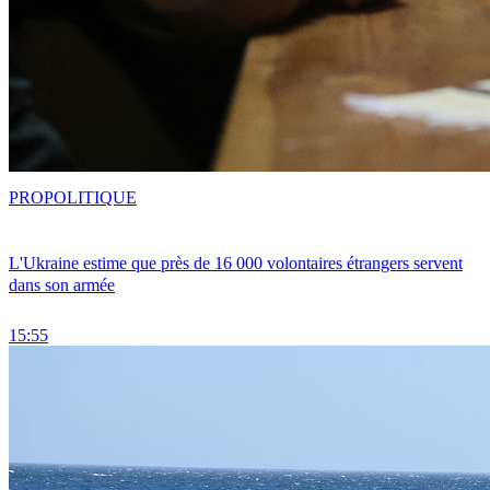
PRO
POLITIQUE
L'Ukraine estime que près de 16 000 volontaires étrangers servent
dans son armée
15:55