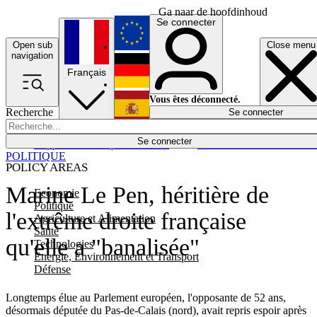
Ga naar de hoofdinhoud
Se connecter
Open sub
Close menu
English
navigation
Français
Deutsch
Vous êtes déconnecté.
Recherche
Se connecter
Español
Lumières éteintes
Se connecter
Rapporteur
Politique
Économie
Newsletters
Evénements
Em
POLITIQUE
POLICY AREAS
Marine Le Pen, héritière de
Economie
Politique
l'extrême droite française
Agriculture et Alimentation
Santé
qu'elle a "banalisée"
Technologies
Energie, Environnement et Transport
Défense
Longtemps élue au Parlement européen, l'opposante de 52 ans,
désormais députée du Pas-de-Calais (nord), avait repris espoir après