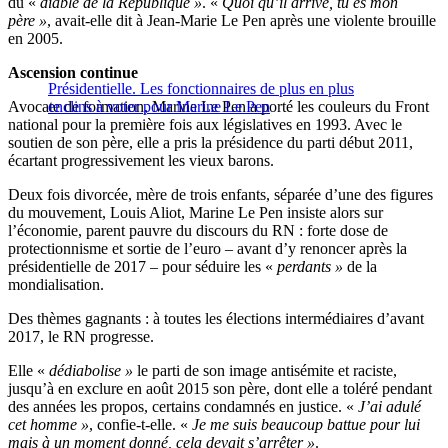
du «
diable de la République »
. «
Quoi qu’il arrive, tu es mon
père »
, avait-elle dit à Jean-Marie Le Pen après une violente brouille
en 2005.
Ascension continue
Présidentielle. Les fonctionnaires de plus en plus
Avocate de formation, Marine Le Pen a porté les couleurs du Front
enclins à voter pour Marine Le Pen
national pour la première fois aux législatives en 1993. Avec le
soutien de son père, elle a pris la présidence du parti début 2011,
écartant progressivement les vieux barons.
Deux fois divorcée, mère de trois enfants, séparée d’une des figures
du mouvement, Louis Aliot, Marine Le Pen insiste alors sur
l’économie, parent pauvre du discours du RN : forte dose de
protectionnisme et sortie de l’euro – avant d’y renoncer après la
présidentielle de 2017 – pour séduire les «
perdants »
de la
mondialisation.
Des thèmes gagnants : à toutes les élections intermédiaires d’avant
2017, le RN progresse.
Elle «
dédiabolise »
le parti de son image antisémite et raciste,
jusqu’à en exclure en août 2015 son père, dont elle a toléré pendant
des années les propos, certains condamnés en justice. «
J’ai adulé
cet homme »
, confie-t-elle. «
Je me suis beaucoup battue pour lui
mais à un moment donné, cela devait s’arrêter »
.