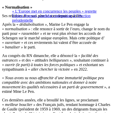
« Normalisation »
« L’Europe met en concurrence les peuples » regrette
Ses relations avec son père se sont depuis apaisées.
Fabien Roussel, candidat communiste à l’élection
présidentielle
Après la «
dédiabolisation »
, Marine Le Pen engage la
«
normalisation »
: elle renonce à sortir de l’euro, change le nom du
parti pour «
rassembler »
et ne veut plus réviser les accords de
Schengen sur le marché unique européen. Mais cette politique d’
«
ouverture
» et ces revirements lui valent d’être accusée de
«
banaliser »
le parti.
Au congrès du RN dimanche, elle a dénoncé la «
facilité des
outrances »
et des «
attitudes belliqueuses »
, souhaitant continuer à
«
ouvrir (le parti) à toutes les forces politiques »
et exhortant ses
sympathisants à «
aller chercher la victoire »
en 2022.
«
Nous avons su nous affranchir d’une immaturité politique peu
compatible avec des ambitions nationales et donner à notre
mouvement les qualités nécessaires à un parti de gouvernement »
, a
estimé Mme Le Pen.
Ces dernières années, elle a brouillé les lignes, se proclamant
«
meilleur bouclier »
des Français juifs, rendant hommage à Charles
de Gaulle (président de 1959 à 1969, un des dirigeants français les