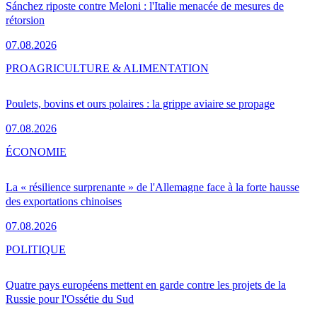
Sánchez riposte contre Meloni : l'Italie menacée de mesures de
rétorsion
07.08.2026
PRO
AGRICULTURE & ALIMENTATION
Poulets, bovins et ours polaires : la grippe aviaire se propage
07.08.2026
ÉCONOMIE
La « résilience surprenante » de l'Allemagne face à la forte hausse
des exportations chinoises
07.08.2026
POLITIQUE
Quatre pays européens mettent en garde contre les projets de la
Russie pour l'Ossétie du Sud