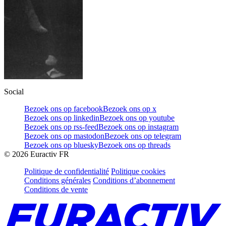
Social
Bezoek ons op facebook
Bezoek ons op x
Bezoek ons op linkedin
Bezoek ons op youtube
Bezoek ons op rss-feed
Bezoek ons op instagram
Bezoek ons op mastodon
Bezoek ons op telegram
Bezoek ons op bluesky
Bezoek ons op threads
©
2026
Euractiv FR
Politique de confidentialité
Politique cookies
Conditions générales
Conditions d’abonnement
Conditions de vente