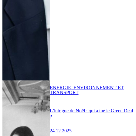
ENERGIE, ENVIRONNEMENT ET
TRANSPORT
L’intrigue de Noël : qui a tué le Green Deal
?
24.12.2025