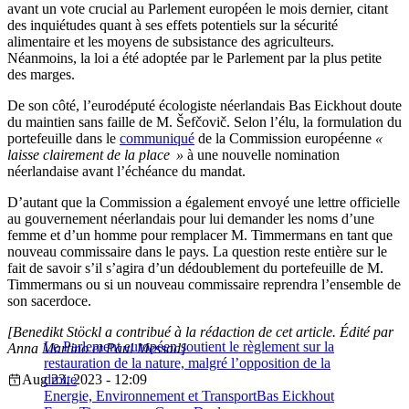
avant un vote crucial au Parlement européen le mois dernier, citant
des inquiétudes quant à ses effets potentiels sur la sécurité
alimentaire et les moyens de subsistance des agriculteurs.
Néanmoins, la loi a été adoptée par le Parlement par la plus petite
des marges.
De son côté, l’eurodéputé écologiste néerlandais Bas Eickhout doute
du maintien sans faille de M. Šefčovič. Selon l’élu, la formulation du
portefeuille dans le
communiqué
de la Commission européenne
«
laisse clairement de la place »
à une nouvelle nomination
néerlandaise avant l’échéance du mandat.
D’autant que la Commission a également envoyé une lettre officielle
au gouvernement néerlandais pour lui demander les noms d’une
femme et d’un homme pour remplacer M. Timmermans en tant que
nouveau commissaire dans le pays. La question reste entière sur le
fait de savoir s’il s’agira d’un dédoublement du portefeuille de M.
Timmermans ou si un nouveau commissaire reprendra l’ensemble de
son sacerdoce.
[Benedikt Stöckl a contribué à la rédaction de cet article. Édité par
Le Parlement européen soutient le règlement sur la
Anna Martino et Paul Messad]
restauration de la nature, malgré l’opposition de la
Aug 23, 2023 - 12:09
droite
Energie, Environnement et Transport
Bas Eickhout