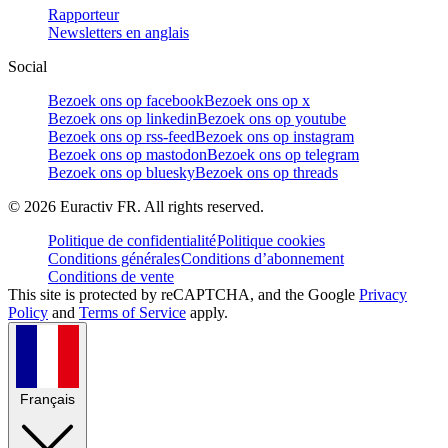
Rapporteur
Newsletters en anglais
Social
Bezoek ons op facebook
Bezoek ons op x
Bezoek ons op linkedin
Bezoek ons op youtube
Bezoek ons op rss-feed
Bezoek ons op instagram
Bezoek ons op mastodon
Bezoek ons op telegram
Bezoek ons op bluesky
Bezoek ons op threads
©
2026
Euractiv FR. All rights reserved.
Politique de confidentialité
Politique cookies
Conditions générales
Conditions d’abonnement
Conditions de vente
This site is protected by reCAPTCHA, and the Google
Privacy
Policy
and
Terms of Service
apply.
Français