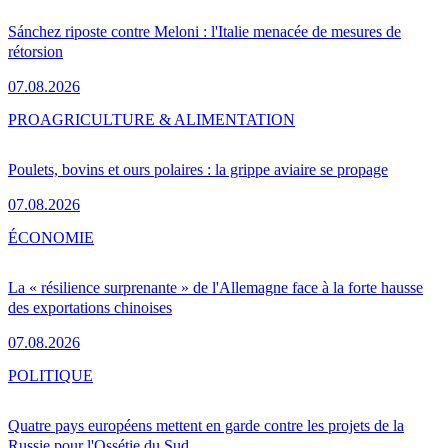
Sánchez riposte contre Meloni : l'Italie menacée de mesures de
rétorsion
07.08.2026
PRO
AGRICULTURE & ALIMENTATION
Poulets, bovins et ours polaires : la grippe aviaire se propage
07.08.2026
ÉCONOMIE
La « résilience surprenante » de l'Allemagne face à la forte hausse
des exportations chinoises
07.08.2026
POLITIQUE
Quatre pays européens mettent en garde contre les projets de la
Russie pour l'Ossétie du Sud