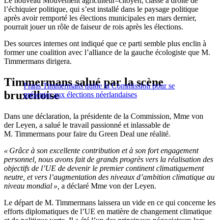
Le nouveau Mouvement agriculteur–citoyen, classé à droite de
l’échiquier politique, qui s’est installé dans le paysage politique
après avoir remporté les élections municipales en mars dernier,
pourrait jouer un rôle de faiseur de rois après les élections.
Des sources internes ont indiqué que ce parti semble plus enclin à
former une coalition avec l’alliance de la gauche écologiste que M.
Timmermans dirigera.
Timmermans salué par la scène
Frans Timmermans quitte la Commission pour se
bruxelloise
présenter aux élections néerlandaises
Dans une déclaration, la présidente de la Commission, Mme von
der Leyen, a salué le travail passionné et inlassable de
M. Timmermans pour faire du Green Deal une réalité.
« Grâce à son excellente contribution et à son fort engagement
personnel, nous avons fait de grands progrès vers la réalisation des
objectifs de l’UE de devenir le premier continent climatiquement
neutre, et vers l’augmentation des niveaux d’ambition climatique au
niveau mondial »,
a déclaré Mme von der Leyen.
Le départ de M. Timmermans laissera un vide en ce qui concerne les
efforts diplomatiques de l’UE en matière de changement climatique