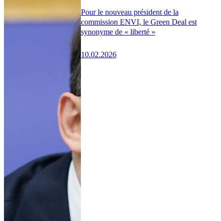
Pour le nouveau président de la
commission ENVI, le Green Deal est
synonyme de « liberté »
10.02.2026