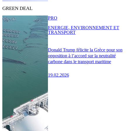
GREEN DEAL
PRO
ENERGIE, ENVIRONNEMENT ET
TRANSPORT
Donald Trump félicite la Grèce pour son
opposition à l’accord sur la neutralité
carbone dans le transport maritime
19.02.2026