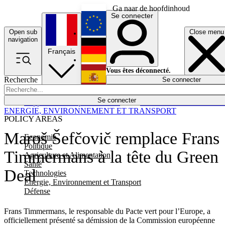
Ga naar de hoofdinhoud
Se connecter
Open sub
Close menu
English
navigation
Français
Deutsch
Vous êtes déconnecté.
Recherche
Se connecter
Español
Lumières éteintes
Se connecter
Rapporteur
Politique
Économie
Newsletters
Evénements
Em
ENERGIE, ENVIRONNEMENT ET TRANSPORT
POLICY AREAS
Maroš Šefčovič remplace Frans
Economie
Politique
Timmermans à la tête du Green
Agriculture et Alimentation
Santé
Deal
Technologies
Energie, Environnement et Transport
Défense
Frans Timmermans, le responsable du Pacte vert pour l’Europe, a
officiellement présenté sa démission de la Commission européenne