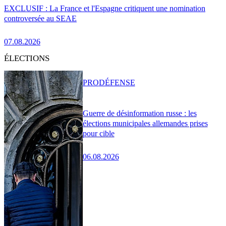
EXCLUSIF : La France et l'Espagne critiquent une nomination
controversée au SEAE
07.08.2026
ÉLECTIONS
PRO
DÉFENSE
Guerre de désinformation russe : les
élections municipales allemandes prises
pour cible
06.08.2026