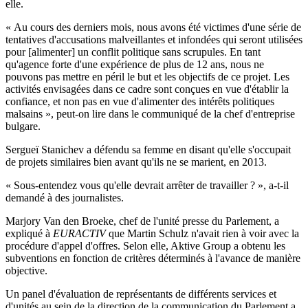
elle.
« Au cours des derniers mois, nous avons été victimes d'une série de
tentatives d'accusations malveillantes et infondées qui seront utilisées
pour [alimenter] un conflit politique sans scrupules. En tant
qu'agence forte d'une expérience de plus de 12 ans, nous ne
pouvons pas mettre en péril le but et les objectifs de ce projet. Les
activités envisagées dans ce cadre sont conçues en vue d'établir la
confiance, et non pas en vue d'alimenter des intérêts politiques
malsains », peut-on lire dans le communiqué de la chef d'entreprise
bulgare.
Sergueï Stanichev a défendu sa femme en disant qu'elle s'occupait
de projets similaires bien avant qu'ils ne se marient, en 2013.
« Sous-entendez vous qu'elle devrait arrêter de travailler ? », a-t-il
demandé à des journalistes.
Marjory Van den Broeke, chef de l'unité presse du Parlement, a
expliqué à
EURACTIV
que Martin Schulz n'avait rien à voir avec la
procédure d'appel d'offres. Selon elle, Aktive Group a obtenu les
subventions en fonction de critères déterminés à l'avance de manière
objective.
Un panel d'évaluation de représentants de différents services et
d'unités au sein de la direction de la communication du Parlement a