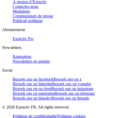
À propos d’Euractiv
Contactez-nous
Mediahuis
Communiqués de presse
Publicité politique
Abonnements
Euractiv Pro
Newsletters
Rapporteur
Newsletters en anglais
Social
Bezoek ons op facebook
Bezoek ons op x
Bezoek ons op linkedin
Bezoek ons op youtube
Bezoek ons op rss-feed
Bezoek ons op instagram
Bezoek ons op mastodon
Bezoek ons op telegram
Bezoek ons op bluesky
Bezoek ons op threads
©
2026
Euractiv FR. All rights reserved.
Politique de confidentialité
Politique cookies