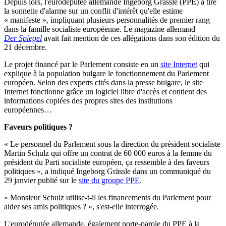
Depuis lors, l'eurodéputée allemande Ingeborg Grässle (PPE) a tiré
la sonnette d'alarme sur un conflit d'intérêt qu'elle estime
« manifeste », impliquant plusieurs personnalités de premier rang
dans la famille socialiste européenne. Le magazine allemand
Der Spiegel
avait fait mention de ces allégations dans son édition du
21 décembre.
Le projet financé par le Parlement consiste en un
site Internet
qui
explique à la population bulgare le fonctionnement du Parlement
européen. Selon des experts cités dans la presse bulgare, le site
Internet fonctionne grâce un logiciel libre d'accès et contient des
informations copiées des propres sites des institutions
européennes…
Faveurs politiques ?
« Le personnel du Parlement sous la direction du président socialiste
Martin Schulz qui offre un contrat de 60 000 euros à la femme du
président du Parti socialiste européen, ça ressemble à des faveurs
politiques », a indiqué Ingeborg Grässle dans un communiqué du
29 janvier publié sur le
site du groupe PPE
.
« Monsieur Schulz utilise-t-il les financements du Parlement pour
aider ses amis politiques ? », s'est-elle interrogée.
L'eurodéputée allemande, également porte-parole du PPE à la