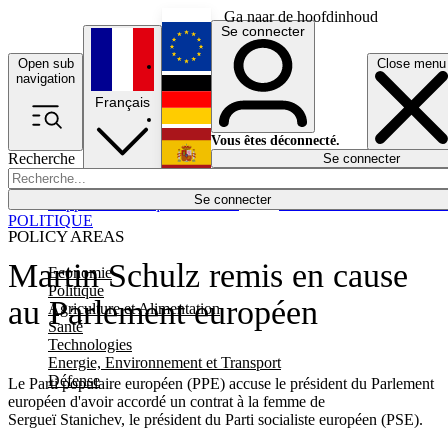
Ga naar de hoofdinhoud
Se connecter
Open sub
Close menu
English
navigation
Français
Deutsch
Vous êtes déconnecté.
Recherche
Se connecter
Español
Lumières éteintes
Se connecter
Rapporteur
Politique
Économie
Newsletters
Evénements
Em
POLITIQUE
POLICY AREAS
Martin Schulz remis en cause
Economie
Politique
au Parlement européen
Agriculture et Alimentation
Santé
Technologies
Energie, Environnement et Transport
Défense
Le Parti populaire européen (PPE) accuse le président du Parlement
européen d'avoir accordé un contrat à la femme de
Sergueï Stanichev, le président du Parti socialiste européen (PSE).