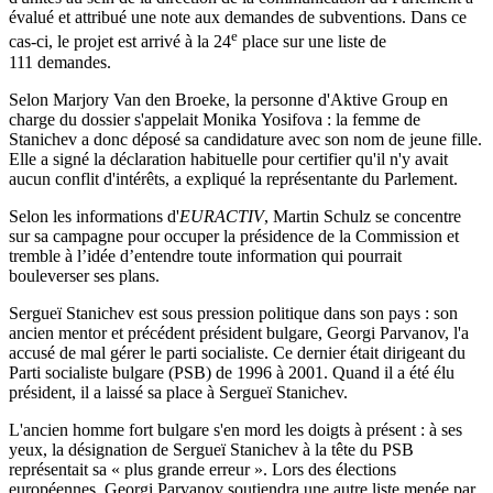
évalué et attribué une note aux demandes de subventions. Dans ce
e
cas-ci, le projet est arrivé à la 24
place sur une liste de
111 demandes.
Selon Marjory Van den Broeke, la personne d'Aktive Group en
charge du dossier s'appelait Monika Yosifova : la femme de
Stanichev a donc déposé sa candidature avec son nom de jeune fille.
Elle a signé la déclaration habituelle pour certifier qu'il n'y avait
aucun conflit d'intérêts, a expliqué la représentante du Parlement.
Selon les informations d'
EURACTIV
, Martin Schulz se concentre
sur sa campagne pour occuper la présidence de la Commission et
tremble à l’idée d’entendre toute information qui pourrait
bouleverser ses plans.
Sergueï Stanichev est sous pression politique dans son pays : son
ancien mentor et précédent président bulgare, Georgi Parvanov, l'a
accusé de mal gérer le parti socialiste. Ce dernier était dirigeant du
Parti socialiste bulgare (PSB) de 1996 à 2001. Quand il a été élu
président, il a laissé sa place à Sergueï Stanichev.
L'ancien homme fort bulgare s'en mord les doigts à présent : à ses
yeux, la désignation de Sergueï Stanichev à la tête du PSB
représentait sa « plus grande erreur ». Lors des élections
européennes, Georgi Parvanov soutiendra une autre liste menée par