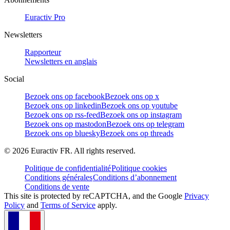
Euractiv Pro
Newsletters
Rapporteur
Newsletters en anglais
Social
Bezoek ons op facebook
Bezoek ons op x
Bezoek ons op linkedin
Bezoek ons op youtube
Bezoek ons op rss-feed
Bezoek ons op instagram
Bezoek ons op mastodon
Bezoek ons op telegram
Bezoek ons op bluesky
Bezoek ons op threads
©
2026
Euractiv FR. All rights reserved.
Politique de confidentialité
Politique cookies
Conditions générales
Conditions d’abonnement
Conditions de vente
This site is protected by reCAPTCHA, and the Google
Privacy
Policy
and
Terms of Service
apply.