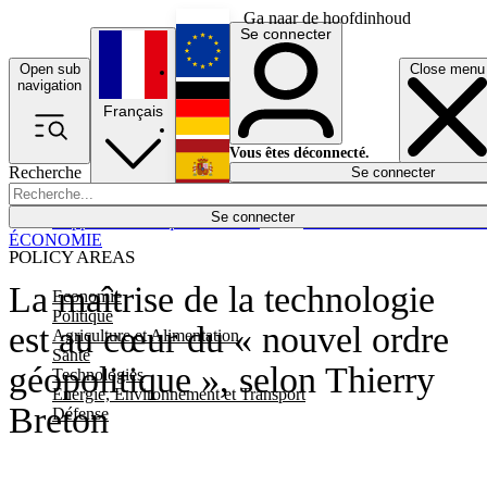
Ga naar de hoofdinhoud
Se connecter
Open sub
Close menu
English
navigation
Français
Deutsch
Vous êtes déconnecté.
Recherche
Se connecter
Español
Lumières éteintes
Se connecter
Rapporteur
Politique
Économie
Newsletters
Evénements
Em
ÉCONOMIE
POLICY AREAS
La maîtrise de la technologie
Economie
Politique
est au cœur du « nouvel ordre
Agriculture et Alimentation
Santé
géopolitique », selon Thierry
Technologies
Energie, Environnement et Transport
Breton
Défense