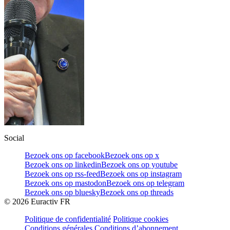
Social
Bezoek ons op facebook
Bezoek ons op x
Bezoek ons op linkedin
Bezoek ons op youtube
Bezoek ons op rss-feed
Bezoek ons op instagram
Bezoek ons op mastodon
Bezoek ons op telegram
Bezoek ons op bluesky
Bezoek ons op threads
©
2026
Euractiv FR
Politique de confidentialité
Politique cookies
Conditions générales
Conditions d’abonnement