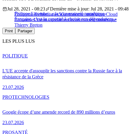
Jul 28, 2021 - 08:23
Dernière mise à jour: Jul 28, 2021 - 09:48
Philippe Latombe : « la souveraineté numérique
Économie
Technologies
5G
autonomie stratégique
Cloud
française, c’est la capacité à choisir nos dépendances »
Économie
IA
semi-conducteurs
souveraineté numérique
Thierry Breton
Print
Partager
LES PLUS LUS
POLITIQUE
L'UE accepte d'assouplir les sanctions contre la Russie face à la
résistance de la Grèce
23.07.2026
PRO
TECHNOLOGIES
Google écope d’une amende record de 890 millions d’euros
23.07.2026
PRO
SANTÉ