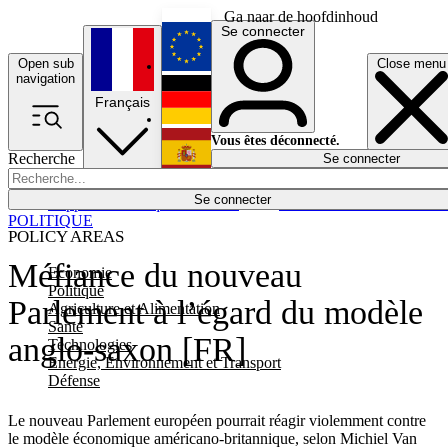
Ga naar de hoofdinhoud
Se connecter
Open sub
Close menu
English
navigation
Français
Deutsch
Vous êtes déconnecté.
Recherche
Se connecter
Español
Lumières éteintes
Se connecter
Rapporteur
Politique
Économie
Newsletters
Evénements
Em
POLITIQUE
POLICY AREAS
Méfiance du nouveau
Economie
Politique
Parlement à l’égard du modèle
Agriculture et Alimentation
Santé
anglo-saxon [FR]
Technologies
Energie, Environnement et Transport
Défense
Le nouveau Parlement européen pourrait réagir violemment contre
le modèle économique américano-britannique, selon Michiel Van