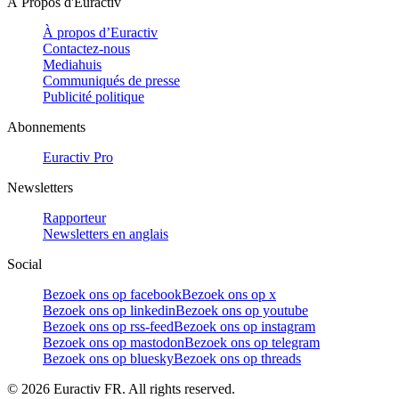
À Propos d'Euractiv
À propos d’Euractiv
Contactez-nous
Mediahuis
Communiqués de presse
Publicité politique
Abonnements
Euractiv Pro
Newsletters
Rapporteur
Newsletters en anglais
Social
Bezoek ons op facebook
Bezoek ons op x
Bezoek ons op linkedin
Bezoek ons op youtube
Bezoek ons op rss-feed
Bezoek ons op instagram
Bezoek ons op mastodon
Bezoek ons op telegram
Bezoek ons op bluesky
Bezoek ons op threads
©
2026
Euractiv FR. All rights reserved.