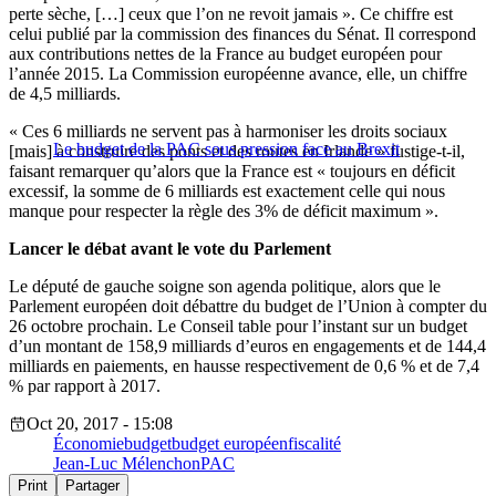
perte sèche, […] ceux que l’on ne revoit jamais ». Ce chiffre est
celui publié par la commission des finances du Sénat. Il correspond
aux contributions nettes de la France au budget européen pour
l’année 2015. La Commission européenne avance, elle, un chiffre
de 4,5 milliards.
« Ces 6 milliards ne servent pas à harmoniser les droits sociaux
Le budget de la PAC sous pression face au Brexit
[mais] à construire des ponts et des routes en Irlande » fustige-t-il,
faisant remarquer qu’alors que la France est « toujours en déficit
excessif, la somme de 6 milliards est exactement celle qui nous
manque pour respecter la règle des 3% de déficit maximum ».
Lancer le débat avant le vote du Parlement
Le député de gauche soigne son agenda politique, alors que le
Parlement européen doit débattre du budget de l’Union à compter du
26 octobre prochain. Le Conseil table pour l’instant sur un budget
d’un montant de 158,9 milliards d’euros en engagements et de 144,4
milliards en paiements, en hausse respectivement de 0,6 % et de 7,4
% par rapport à 2017.
Oct 20, 2017 - 15:08
Économie
budget
budget européen
fiscalité
Jean-Luc Mélenchon
PAC
Print
Partager