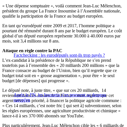
« Une dépense somptuaire », voilà comment Jean-Luc Mélenchon,
président du groupe La France Insoumise à l’Assemblée nationale,
qualifie la participation de la France au budget européen.
En tant qu’eurodéputé entre 2009 et 2017, l’homme politique a
pourtant été rémunéré durant 8 ans par le budget européen. Le coût
global d’un député européen représente 30.000 à 40.000 euros par
mois, soit 3,4 millions sur 8 ans.
Attaque en règle contre la PAC
Factchecking : les eurodéputés sont-ils trop payés ?
L’ex-candidat à la présidence de la République ne s’en prend
toutefois pas à l’ensemble des « 20 milliards 200 millions » que la
France consacre au budget de l’Union, bien qu’il regrette que ce
budget total soit en « grosse augmentation », pour être « le seul
budget [de dépenses] qui progresse ».
Le député note, à juste titre, « que sur ces 20 milliards, 14
Après le FN, les Insoumis s’en prennent au drapeau
reviennent dans les caisses de la France » mais regrette que cet
européen
argent serve, en priorité, à financer la politique agricole commune :
« Ces 14 milliards, c’est notre fric [ qui sert à] subventionner, selon
les règles européennes, une agriculture productiviste et chimique »
lance-t-il à ses 370 000 abonnés sur YouTube.
Plus particulièrement, Jean-Luc Mélenchon cible les « 6 milliards de