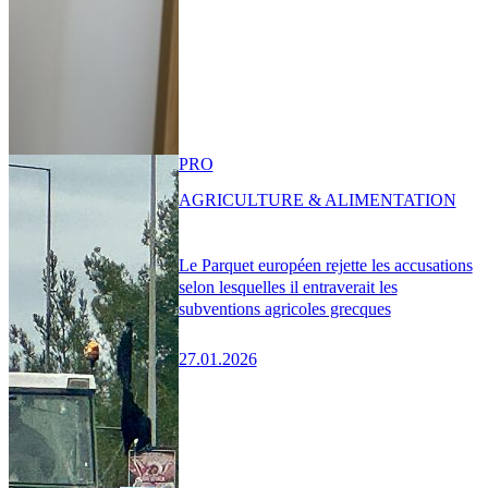
PRO
AGRICULTURE & ALIMENTATION
Le Parquet européen rejette les accusations
selon lesquelles il entraverait les
subventions agricoles grecques
27.01.2026