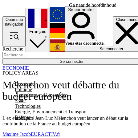
Ga naar de hoofdinhoud
Se connecter
Open sub
Close menu
English
navigation
Français
Deutsch
Vous êtes déconnecté.
Recherche
Se connecter
Español
Lumières éteintes
Se connecter
Rapporteur
Politique
Économie
Newsletters
Evénements
Em
ÉCONOMIE
POLICY AREAS
Mélenchon veut débattre du
Economie
Politique
budget européen
Agriculture et Alimentation
Santé
Technologies
Energie, Environnement et Transport
Défense
L'ex eurodéputé Jean-Luc Mélenchon veut lancer un débat sur la
contribution de la France au budget européen.
Maxime Jacob
EURACTIV.fr