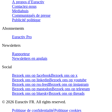
À propos d’Euractiv
Contactez-nous
Mediahuis
Communiqués de presse
Publicité politique
Abonnements
Euractiv Pro
Newsletters
Rapporteur
Newsletters en anglais
Social
Bezoek ons op facebook
Bezoek ons op x
Bezoek ons op linkedin
Bezoek ons op youtube
Bezoek ons op rss-feed
Bezoek ons op instagram
Bezoek ons op mastodon
Bezoek ons op telegram
Bezoek ons op bluesky
Bezoek ons op threads
©
2026
Euractiv FR. All rights reserved.
Politique de confidentialité
Politique cookies