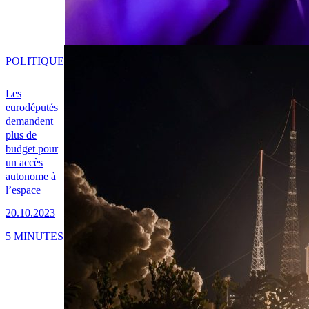
POLITIQUE
Les
eurodéputés
demandent
plus de
budget pour
un accès
autonome à
l’espace
20.10.2023
5 MINUTES