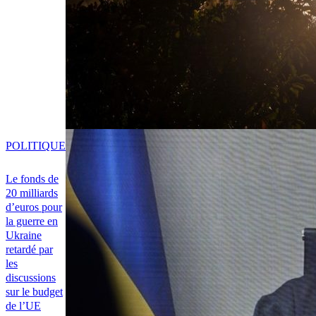
POLITIQUE
Le fonds de
20 milliards
d’euros pour
la guerre en
Ukraine
retardé par
les
discussions
sur le budget
de l’UE