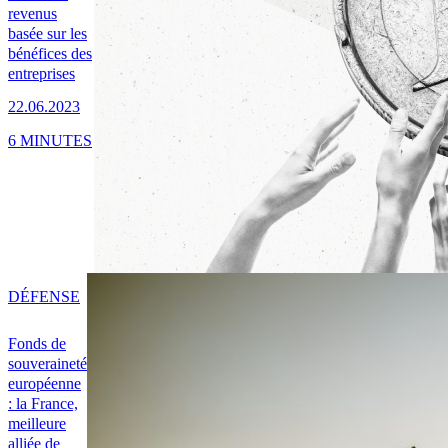
revenus
basée sur les
bénéfices des
entreprises
22.06.2023
6 MINUTES
DÉFENSE
Fonds de
souveraineté
européenne
: la France,
meilleure
alliée de