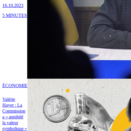
16.10.2023
5 MINUTES
ÉCONOMIE
Valérie
Hayer : La
Commission
a « annihilé
la valeur
symbolique »