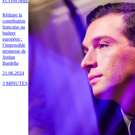
ÉCONOMIE
Réduire la
contribution
française au
budget
européen :
l’impossible
promesse de
Jordan
Bardella
21.06.2024
3 MINUTES