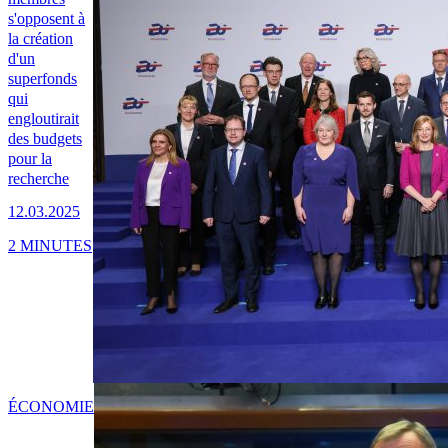
s'opposent à
la création
d'un
superfonds
qui
engloutirait
des budgets
pour la
recherche
12.03.2025
2 MINUTES
ÉCONOMIE