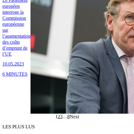
Le Parlement
européen
interroge la
Commission
européenne
sur
l’augmentation
des coûts
d’emprunt de
l’UE
10.05.2023
6 MINUTES
1
2
3
…
8
Next
LES PLUS LUS