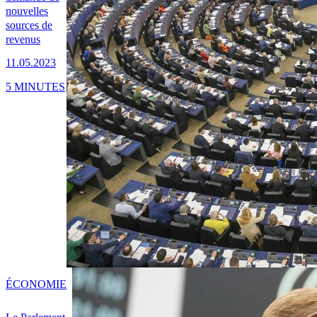
nouvelles
sources de
revenus
11.05.2023
5 MINUTES
ÉCONOMIE