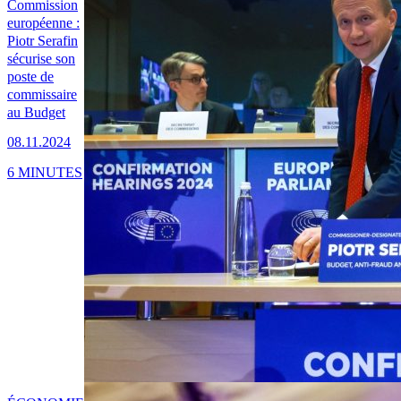
Commission
européenne :
Piotr Serafin
sécurise son
poste de
commissaire
au Budget
08.11.2024
6 MINUTES