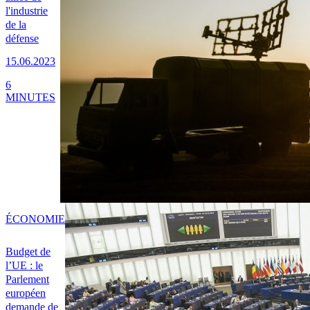
l'industrie
de la
défense
15.06.2023
6
MINUTES
ÉCONOMIE
Budget de
l’UE : le
Parlement
européen
demande de