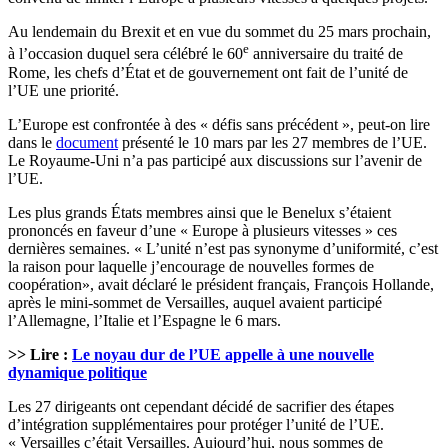
Au lendemain du Brexit et en vue du sommet du 25 mars prochain,
e
à l’occasion duquel sera célébré le 60
anniversaire du traité de
Rome, les chefs d’État et de gouvernement ont fait de l’unité de
l’UE une priorité.
L’Europe est confrontée à des « défis sans précédent », peut-on lire
dans le
document
présenté le 10 mars par les 27 membres de l’UE.
Le Royaume-Uni n’a pas participé aux discussions sur l’avenir de
l’UE.
Les plus grands États membres ainsi que le Benelux s’étaient
prononcés en faveur d’une « Europe à plusieurs vitesses » ces
dernières semaines. « L’unité n’est pas synonyme d’uniformité, c’est
la raison pour laquelle j’encourage de nouvelles formes de
coopération», avait déclaré le président français, François Hollande,
après le mini-sommet de Versailles, auquel avaient participé
l’Allemagne, l’Italie et l’Espagne le 6 mars.
>> Lire :
Le noyau dur de l’UE appelle à une nouvelle
dynamique politique
Les 27 dirigeants ont cependant décidé de sacrifier des étapes
d’intégration supplémentaires pour protéger l’unité de l’UE.
« Versailles c’était Versailles. Aujourd’hui, nous sommes de