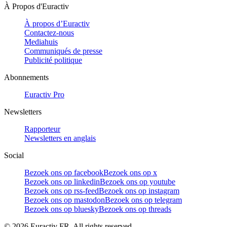
À Propos d'Euractiv
À propos d’Euractiv
Contactez-nous
Mediahuis
Communiqués de presse
Publicité politique
Abonnements
Euractiv Pro
Newsletters
Rapporteur
Newsletters en anglais
Social
Bezoek ons op facebook
Bezoek ons op x
Bezoek ons op linkedin
Bezoek ons op youtube
Bezoek ons op rss-feed
Bezoek ons op instagram
Bezoek ons op mastodon
Bezoek ons op telegram
Bezoek ons op bluesky
Bezoek ons op threads
©
2026
Euractiv FR. All rights reserved.