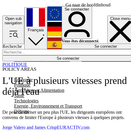
Ga naar de hoofdinhoud
Se connecter
Open sub
Close menu
English
navigation
Français
Deutsch
Vous êtes déconnecté.
Recherche
Se connecter
Español
Lumières éteintes
Se connecter
Rapporteur
Politique
Économie
Newsletters
Evénements
Em
POLITIQUE
POLICY AREAS
L'UE à plusieurs vitesses prend
Economie
Politique
déjà l'eau
Agriculture et Alimentation
Santé
Technologies
Energie, Environnement et Transport
Défense
De peur de diviser un peu plus l'UE, les dirigeants européens ont
convenu de limiter l'Europe à plusieurs vitesses à quelques projets.
Jorge Valero and James Crisp
EURACTIV.com