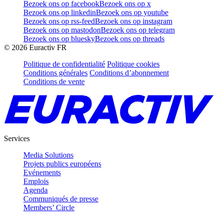
Bezoek ons op facebook
Bezoek ons op x
Bezoek ons op linkedin
Bezoek ons op youtube
Bezoek ons op rss-feed
Bezoek ons op instagram
Bezoek ons op mastodon
Bezoek ons op telegram
Bezoek ons op bluesky
Bezoek ons op threads
©
2026
Euractiv FR
Politique de confidentialité
Politique cookies
Conditions générales
Conditions d’abonnement
Conditions de vente
Services
Media Solutions
Projets publics européens
Evénements
Emplois
Agenda
Communiqués de presse
Members’ Circle