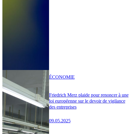
ÉCONOMIE
Friedrich Merz plaide pour renoncer à une
loi européenne sur le devoir de vigilance
des entreprises
09.05.2025