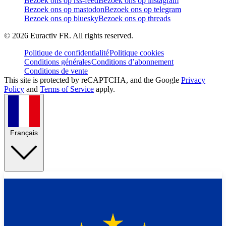
Bezoek ons op rss-feed
Bezoek ons op instagram
Bezoek ons op mastodon
Bezoek ons op telegram
Bezoek ons op bluesky
Bezoek ons op threads
©
2026
Euractiv FR. All rights reserved.
Politique de confidentialité
Politique cookies
Conditions générales
Conditions d’abonnement
Conditions de vente
This site is protected by reCAPTCHA, and the Google
Privacy
Policy
and
Terms of Service
apply.
Français