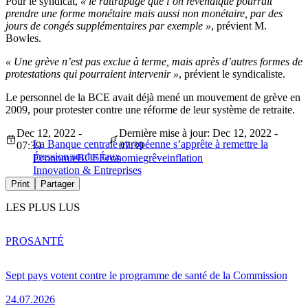
Pour le syndicat,
« le rattrapage que l’on revendique pourrait
prendre une forme monétaire mais aussi non monétaire, par des
jours de congés supplémentaires par exemple »
, prévient M.
Bowles.
« Une grève n’est pas exclue à terme, mais après d’autres formes de
protestations qui pourraient intervenir »
, prévient le syndicaliste.
Le personnel de la BCE avait déjà mené un mouvement de grève en
2009, pour protester contre une réforme de leur système de retraite.
Dec 12, 2022 -
Dernière mise à jour: Dec 12, 2022 -
La Banque centrale européenne s’apprête à remettre la
07:39
07:39
pression sur les taux
Économie
BCE
Économie
grêve
inflation
Innovation & Entreprises
Print
Partager
LES PLUS LUS
PRO
SANTÉ
Sept pays votent contre le programme de santé de la Commission
24.07.2026