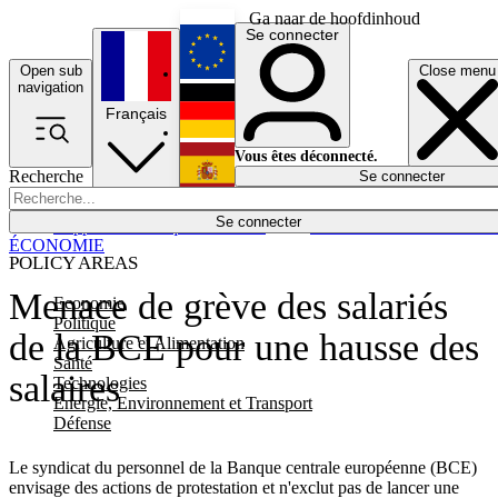
Ga naar de hoofdinhoud
Se connecter
Open sub
Close menu
English
navigation
Français
Deutsch
Vous êtes déconnecté.
Recherche
Se connecter
Español
Lumières éteintes
Se connecter
Rapporteur
Politique
Économie
Newsletters
Evénements
Em
ÉCONOMIE
POLICY AREAS
Menace de grève des salariés
Economie
Politique
de la BCE pour une hausse des
Agriculture et Alimentation
Santé
salaires
Technologies
Energie, Environnement et Transport
Défense
Le syndicat du personnel de la Banque centrale européenne (BCE)
envisage des actions de protestation et n'exclut pas de lancer une