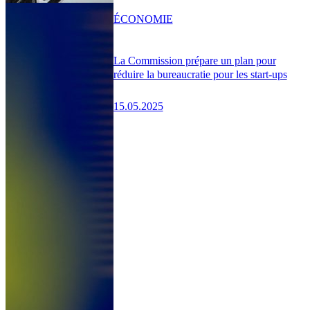
ÉCONOMIE
La Commission prépare un plan pour
réduire la bureaucratie pour les start-ups
15.05.2025