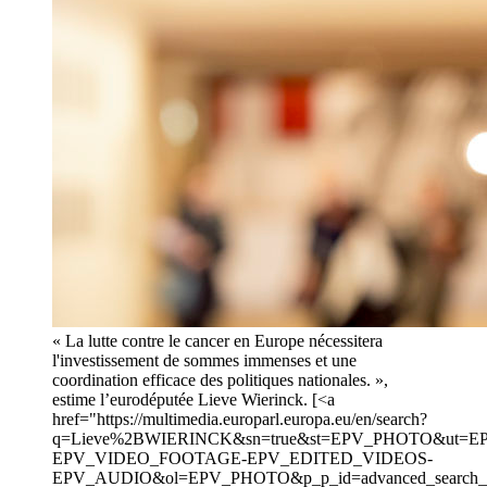
« La lutte contre le cancer en Europe nécessitera
l'investissement de sommes immenses et une
coordination efficace des politiques nationales. »,
estime l’eurodéputée Lieve Wierinck. [<a
href="https://multimedia.europarl.europa.eu/en/search?
q=Lieve%2BWIERINCK&sn=true&st=EPV_PHOTO&ut=E
EPV_VIDEO_FOOTAGE-EPV_EDITED_VIDEOS-
EPV_AUDIO&ol=EPV_PHOTO&p_p_id=advanced_search_portle