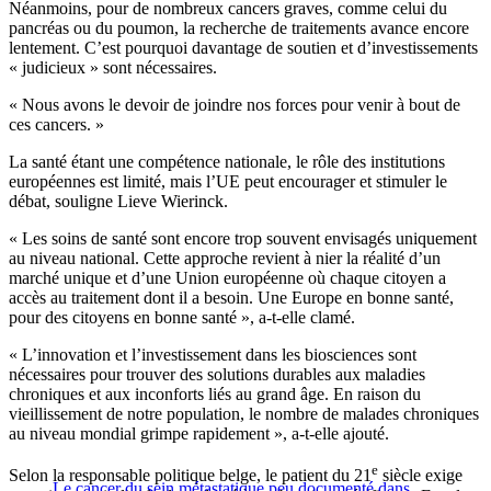
Néanmoins, pour de nombreux cancers graves, comme celui du
pancréas ou du poumon, la recherche de traitements avance encore
lentement. C’est pourquoi davantage de soutien et d’investissements
« judicieux » sont nécessaires.
« Nous avons le devoir de joindre nos forces pour venir à bout de
ces cancers. »
La santé étant une compétence nationale, le rôle des institutions
européennes est limité, mais l’UE peut encourager et stimuler le
débat, souligne Lieve Wierinck.
« Les soins de santé sont encore trop souvent envisagés uniquement
au niveau national. Cette approche revient à nier la réalité d’un
marché unique et d’une Union européenne où chaque citoyen a
accès au traitement dont il a besoin. Une Europe en bonne santé,
pour des citoyens en bonne santé », a-t-elle clamé.
« L’innovation et l’investissement dans les biosciences sont
nécessaires pour trouver des solutions durables aux maladies
chroniques et aux inconforts liés au grand âge. En raison du
vieillissement de notre population, le nombre de malades chroniques
au niveau mondial grimpe rapidement », a-t-elle ajouté.
e
Selon la responsable politique belge, le patient du 21
siècle exige
Le cancer du sein métastatique peu documenté dans