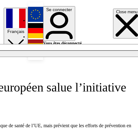
Se connecter
Close menu
English
Français
Deutsch
Vous êtes déconnecté.
Se connecter
Español
Lumières éteintes
européen salue l’initiative
que de santé de l’UE, mais prévient que les efforts de prévention en