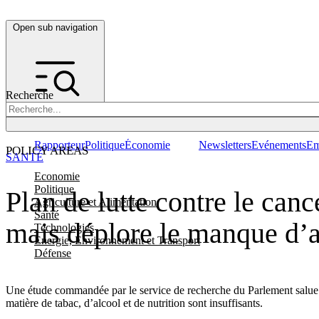
Open sub navigation
Recherche
Rapporteur
Politique
Économie
Newsletters
Evénements
Em
POLICY AREAS
SANTÉ
Economie
Politique
Plan de lutte contre le canc
Agriculture et Alimentation
Santé
mais déplore le manque d’ac
Technologies
Energie, Environnement et Transport
Défense
Une étude commandée par le service de recherche du Parlement salue le
matière de tabac, d’alcool et de nutrition sont insuffisants.