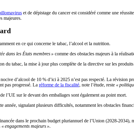
pillomavirus
et de dépistage du cancer est considéré comme une réussite
es majeures.
tard
amment en ce qui concerne le tabac, l’alcool et la nutrition.
tée dans les États membres »
comme des obstacles majeurs à la réalisatio
on du tabac, la mise à jour plus complète de la directive sur les produits
cive d’alcool de 10 % d’ici à 2025 n’est pas respecté. La révision prom
’ont pas progressé. La
réforme de la fiscalité
, note l’étude, reste
« politiq
e de l’UE sur le devant des emballages sont également au point mort.
te année, signalant plusieurs difficultés, notamment les obstacles financ
 financée dans le prochain budget pluriannuel de l’Union (2028-2034), m
s
« engagements majeurs »
.