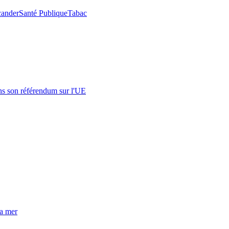
 cander
Santé Publique
Tabac
s son référendum sur l'UE
la mer