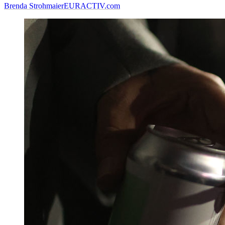
Brenda Strohmaier
EURACTIV.com