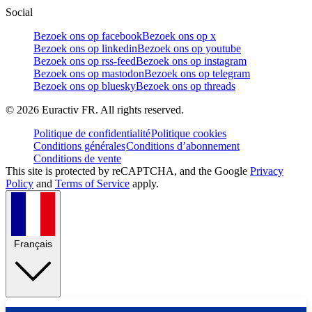
Social
Bezoek ons op facebook
Bezoek ons op x
Bezoek ons op linkedin
Bezoek ons op youtube
Bezoek ons op rss-feed
Bezoek ons op instagram
Bezoek ons op mastodon
Bezoek ons op telegram
Bezoek ons op bluesky
Bezoek ons op threads
©
2026
Euractiv FR. All rights reserved.
Politique de confidentialité
Politique cookies
Conditions générales
Conditions d’abonnement
Conditions de vente
This site is protected by reCAPTCHA, and the Google
Privacy
Policy
and
Terms of Service
apply.
Français