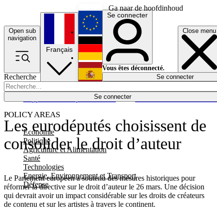
Ga naar de hoofdinhoud
Se connecter
Open sub
Close menu
English
navigation
Français
Deutsch
Vous êtes déconnecté.
Recherche
Se connecter
Español
Lumières éteintes
Se connecter
Rapporteur
Politique
Économie
Newsletters
Evénements
Em
POLICY AREAS
Les eurodéputés choisissent de
Economie
consolider le droit d’auteur
Politique
Agriculture et Alimentation
Santé
Technologies
Energie, Environnement et Transport
Le Parlement européen a soutenu des mesures historiques pour
Défense
réformer la directive sur le droit d’auteur le 26 mars. Une décision
qui devrait avoir un impact considérable sur les droits de créateurs
de contenu et sur les artistes à travers le continent.