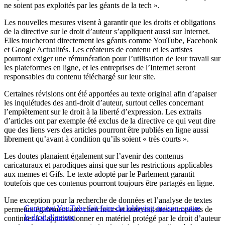
ne soient pas exploités par les géants de la tech ».
Les nouvelles mesures visent à garantir que les droits et obligations
de la directive sur le droit d’auteur s’appliquent aussi sur Internet.
Elles toucheront directement les géants comme YouTube, Facebook
et Google Actualités. Les créateurs de contenu et les artistes
pourront exiger une rémunération pour l’utilisation de leur travail sur
les plateformes en ligne, et les entreprises de l’Internet seront
responsables du contenu téléchargé sur leur site.
Certaines révisions ont été apportées au texte original afin d’apaiser
les inquiétudes des anti-droit d’auteur, surtout celles concernant
l’empiètement sur le droit à la liberté d’expression. Les extraits
d’articles ont par exemple été exclus de la directive ce qui veut dire
que des liens vers des articles pourront être publiés en ligne aussi
librement qu’avant à condition qu’ils soient « très courts ».
Les doutes planaient également sur l’avenir des contenus
caricaturaux et parodiques ainsi que sur les restrictions applicables
aux memes et Gifs. Le texte adopté par le Parlement garantit
toutefois que ces contenus pourront toujours être partagés en ligne.
Une exception pour la recherche de données et l’analyse de textes
Comment YouTube fait faire du lobbying maison contre
permettra également aux chercheurs et universitaires européens de
le droit d’auteur
continuer à s’approvisionner en matériel protégé par le droit d’auteur