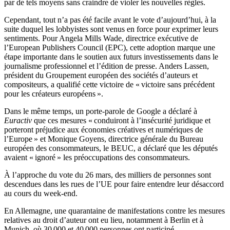
par de tels moyens sans craindre de violer les nouvelles règles.
Cependant, tout n’a pas été facile avant le vote d’aujourd’hui, à la
suite duquel les lobbyistes sont venus en force pour exprimer leurs
sentiments. Pour Angela Mills Wade, directrice exécutive de
l’European Publishers Council (EPC), cette adoption marque une
étape importante dans le soutien aux futurs investissements dans le
journalisme professionnel et l’édition de presse. Anders Lassen,
président du Groupement européen des sociétés d’auteurs et
compositeurs, a qualifié cette victoire de « victoire sans précédent
pour les créateurs européens ».
Dans le même temps, un porte-parole de Google a déclaré à
Euractiv
que ces mesures « conduiront à l’insécurité juridique et
porteront préjudice aux économies créatives et numériques de
l’Europe » et Monique Goyens, directrice générale du Bureau
européen des consommateurs, le BEUC, a déclaré que les députés
avaient « ignoré » les préoccupations des consommateurs.
À l’approche du vote du 26 mars, des milliers de personnes sont
descendues dans les rues de l’UE pour faire entendre leur désaccord
au cours du week-end.
En Allemagne, une quarantaine de manifestations contre les mesures
relatives au droit d’auteur ont eu lieu, notamment à Berlin et à
Munich, où 30 000 et 40 000 personnes ont participé