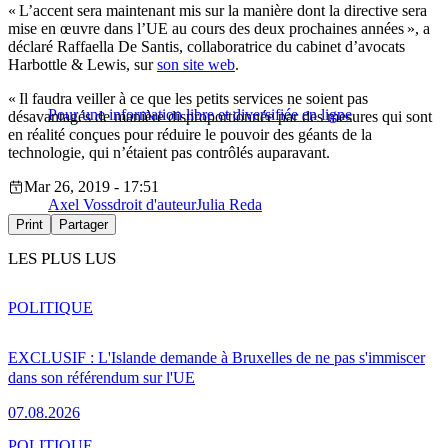
« L’accent sera maintenant mis sur la manière dont la directive sera
mise en œuvre dans l’UE au cours des deux prochaines années », a
déclaré Raffaella De Santis, collaboratrice du cabinet d’avocats
Harbottle & Lewis, sur
son site web
.
« Il faudra veiller à ce que les petits services ne soient pas
Pour une information libre et diversifiée en ligne
désavantagés de manière disproportionnée par des mesures qui sont
en réalité conçues pour réduire le pouvoir des géants de la
technologie, qui n’étaient pas contrôlés auparavant.
Mar 26, 2019 - 17:51
Axel Voss
droit d'auteur
Julia Reda
Print
Partager
LES PLUS LUS
POLITIQUE
EXCLUSIF : L'Islande demande à Bruxelles de ne pas s'immiscer
dans son référendum sur l'UE
07.08.2026
POLITIQUE