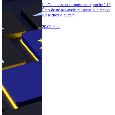
La Commission européenne reproche à 13
États de ne pas avoir transposé la directive
sur le droit d’auteur
20.05.2022