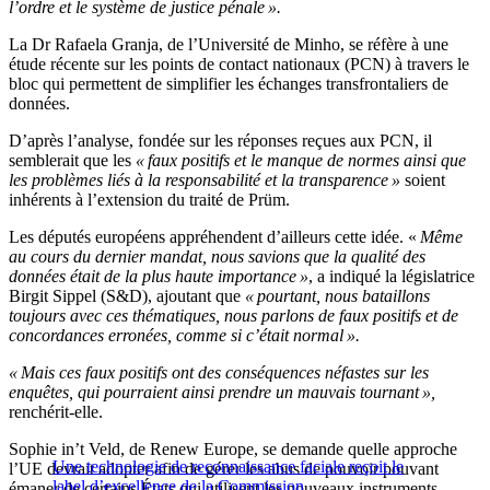
l’ordre et le système de justice pénale ».
La Dr Rafaela Granja, de l’Université de Minho, se réfère à une
étude récente sur les points de contact nationaux (PCN) à travers le
bloc qui permettent de simplifier les échanges transfrontaliers de
données.
D’après l’analyse, fondée sur les réponses reçues aux PCN, il
semblerait que les
« faux positifs et le manque de normes ainsi que
les problèmes liés à la responsabilité et la transparence »
soient
inhérents à l’extension du traité de Prüm.
Les députés européens appréhendent d’ailleurs cette idée. «
Même
au cours du dernier mandat, nous savions que la qualité des
données était de la plus haute importance »
, a indiqué la législatrice
Birgit Sippel (S&D), ajoutant que
« pourtant, nous bataillons
toujours avec ces thématiques, nous parlons de faux positifs et de
concordances erronées, comme si c’était normal ».
« Mais ces faux positifs ont des conséquences néfastes sur les
enquêtes, qui pourraient ainsi prendre un mauvais tournant »,
renchérit-elle.
Sophie in’t Veld, de Renew Europe, se demande quelle approche
Une technologie de reconnaissance faciale reçoit le
l’UE devrait adopter afin de gérer les abus de pouvoir pouvant
label d’excellence de la Commission
émaner de certains États qui utilisent les nouveaux instruments