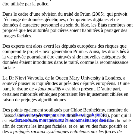
être utilisée par la police.
Dans le cadre d’une révision du traité de Prüm (2005), qui prévoit
l’échange de données génétiques, d’empreintes digitales et de
données à caractère personnel au sein du bloc, les États membres ont
proposé que les autorités policières soient habilitées à partager des
images faciales.
Des experts ont alors averti les députés européens des risques que
comprend le projet « next-generation Prüm ». Ainsi, les droits liés à
la vie privée pourraient être entravés si de nouvelles catégories de
données étaient introduites dans le traité, comme la reconnaissance
faciale.
La Dr Niovi Vavoula, de la Queen Mary University à Londres, a
soulevé plusieurs inquiétudes auprès des députés européens. D’une
part, le risque de
« faux positifs »
est bien présent. D’autre part,
certaines minorités ethniques pourraient être injustement ciblées en
raison de préjugés algorithmiques.
Des points également soulignés par Chloé Berthélémy, membre de
L’autorité européenne de protection des données
l’association européenne pour les droits en ligne (EDRi), pour qui il
demande un moratoire sur la reconnaissance faciale
est était
« troublant »
de penser à étendre le champ d’action du traité
afin de couvrir les images faciales, et ce, au vu des faux positifs et
des
« préjugés raciaux systémiques entretenus par les forces de