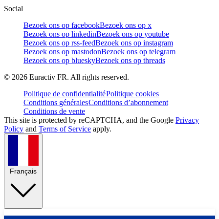
Social
Bezoek ons op facebook
Bezoek ons op x
Bezoek ons op linkedin
Bezoek ons op youtube
Bezoek ons op rss-feed
Bezoek ons op instagram
Bezoek ons op mastodon
Bezoek ons op telegram
Bezoek ons op bluesky
Bezoek ons op threads
©
2026
Euractiv FR. All rights reserved.
Politique de confidentialité
Politique cookies
Conditions générales
Conditions d’abonnement
Conditions de vente
This site is protected by reCAPTCHA, and the Google
Privacy
Policy
and
Terms of Service
apply.
Français