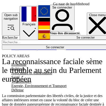
Ga naar de hoofdinhoud
Se connecter
Open sub
Close menu
English
navigation
Français
Deutsch
Vous êtes déconnecté.
Recherche
Se connecter
Español
Lumières éteintes
Se connecter
Rapporteur
Politique
Économie
Newsletters
Evénements
Em
POLICY AREAS
La reconnaissance faciale sème
Economie
le trouble au sein du Parlement
Politique
Agriculture et Alimentation
européen
Santé
Technologies
Energie, Environnement et Transport
Défense
La commission parlementaire des libertés civiles, de la justice et des
affaires intérieures remet en cause la volonté du bloc de créer une
base de données paneuropéenne de reconnaissance faciale destinée à