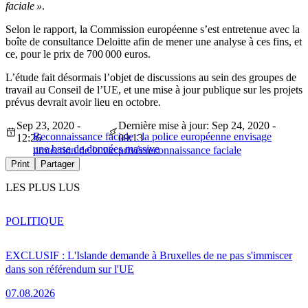
faciale »
.
Selon le rapport, la Commission européenne s’est entretenue avec la
boîte de consultance Deloitte afin de mener une analyse à ces fins, et
ce, pour le prix de 700 000 euros.
L’étude fait désormais l’objet de discussions au sein des groupes de
travail au Conseil de l’UE, et une mise à jour publique sur les projets
prévus devrait avoir lieu en octobre.
Sep 23, 2020 -
Dernière mise à jour: Sep 24, 2020 -
Reconnaissance faciale : la police européenne envisage
12:26
09:13
une base de données massive
protection de la vie privée
reconnaissance faciale
Print
Partager
LES PLUS LUS
POLITIQUE
EXCLUSIF : L'Islande demande à Bruxelles de ne pas s'immiscer
dans son référendum sur l'UE
07.08.2026