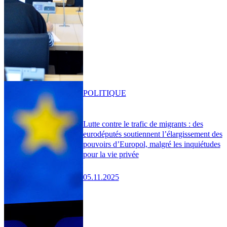
POLITIQUE
Lutte contre le trafic de migrants : des
eurodéputés soutiennent l’élargissement des
pouvoirs d’Europol, malgré les inquiétudes
pour la vie privée
05.11.2025