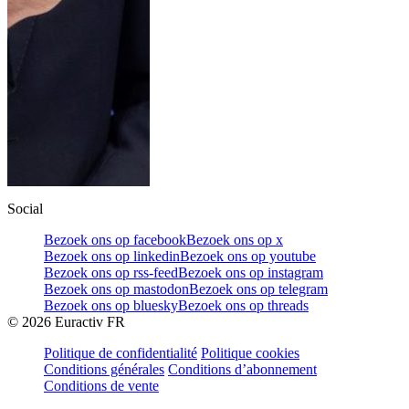
Social
Bezoek ons op facebook
Bezoek ons op x
Bezoek ons op linkedin
Bezoek ons op youtube
Bezoek ons op rss-feed
Bezoek ons op instagram
Bezoek ons op mastodon
Bezoek ons op telegram
Bezoek ons op bluesky
Bezoek ons op threads
©
2026
Euractiv FR
Politique de confidentialité
Politique cookies
Conditions générales
Conditions d’abonnement
Conditions de vente