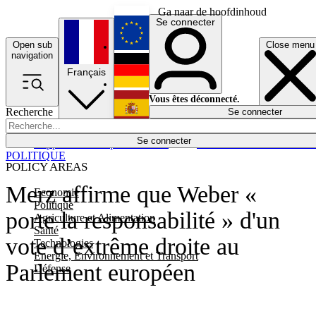
Ga naar de hoofdinhoud
Se connecter
Open sub
Close menu
English
navigation
Français
Deutsch
Vous êtes déconnecté.
Recherche
Se connecter
Español
Lumières éteintes
Se connecter
Rapporteur
Politique
Économie
Newsletters
Evénements
Em
POLITIQUE
POLICY AREAS
Merz affirme que Weber «
Economie
Politique
porte la responsabilité » d'un
Agriculture et Alimentation
Santé
vote d’extrême droite au
Technologies
Energie, Environnement et Transport
Parlement européen
Défense