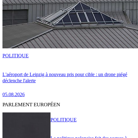
POLITIQUE
L'aéroport de Leipzig à nouveau pris pour cible : un drone piégé
déclenche l'alerte
05.08.2026
PARLEMENT EUROPÉEN
POLITIQUE