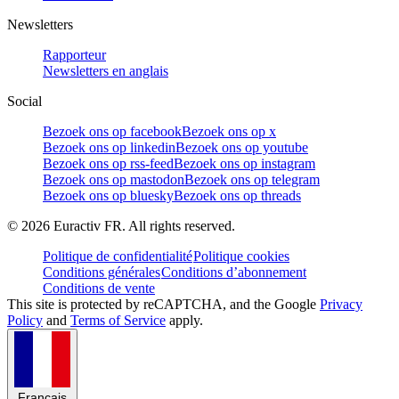
Newsletters
Rapporteur
Newsletters en anglais
Social
Bezoek ons op facebook
Bezoek ons op x
Bezoek ons op linkedin
Bezoek ons op youtube
Bezoek ons op rss-feed
Bezoek ons op instagram
Bezoek ons op mastodon
Bezoek ons op telegram
Bezoek ons op bluesky
Bezoek ons op threads
©
2026
Euractiv FR. All rights reserved.
Politique de confidentialité
Politique cookies
Conditions générales
Conditions d’abonnement
Conditions de vente
This site is protected by reCAPTCHA, and the Google
Privacy
Policy
and
Terms of Service
apply.
Français