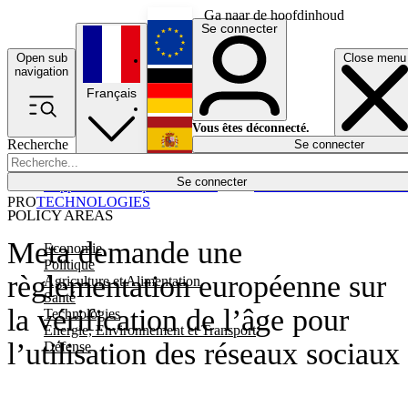
Ga naar de hoofdinhoud
Se connecter
Open sub
Close menu
English
navigation
Français
Deutsch
Vous êtes déconnecté.
Recherche
Se connecter
Español
Lumières éteintes
Se connecter
Rapporteur
Politique
Économie
Newsletters
Evénements
Em
PRO
TECHNOLOGIES
POLICY AREAS
Meta demande une
Economie
Politique
règlementation européenne sur
Agriculture et Alimentation
Santé
la vérification de l’âge pour
Technologies
Energie, Environnement et Transport
l’utilisation des réseaux sociaux
Défense