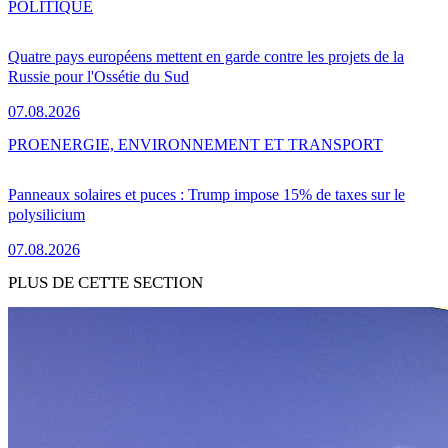
POLITIQUE
Quatre pays européens mettent en garde contre les projets de la
Russie pour l'Ossétie du Sud
07.08.2026
PRO
ENERGIE, ENVIRONNEMENT ET TRANSPORT
Panneaux solaires et puces : Trump impose 15% de taxes sur le
polysilicium
07.08.2026
PLUS DE CETTE SECTION