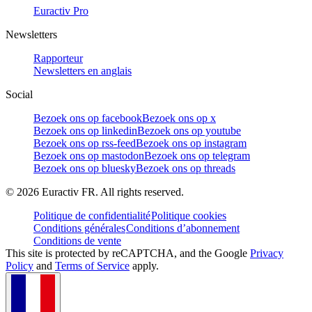
Euractiv Pro
Newsletters
Rapporteur
Newsletters en anglais
Social
Bezoek ons op facebook
Bezoek ons op x
Bezoek ons op linkedin
Bezoek ons op youtube
Bezoek ons op rss-feed
Bezoek ons op instagram
Bezoek ons op mastodon
Bezoek ons op telegram
Bezoek ons op bluesky
Bezoek ons op threads
©
2026
Euractiv FR. All rights reserved.
Politique de confidentialité
Politique cookies
Conditions générales
Conditions d’abonnement
Conditions de vente
This site is protected by reCAPTCHA, and the Google
Privacy
Policy
and
Terms of Service
apply.