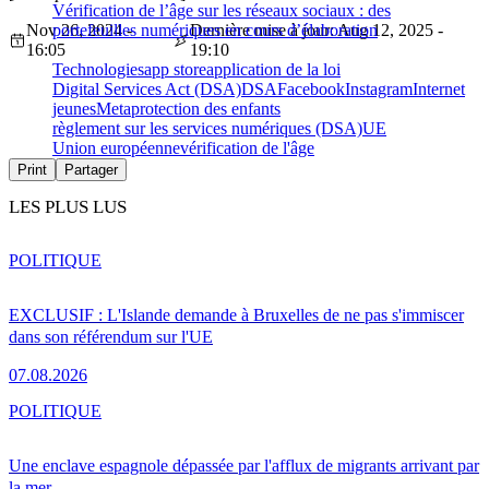
Vérification de l’âge sur les réseaux sociaux : des
Nov 26, 2024 -
portefeuilles numériques en cours d’élaboration
Dernière mise à jour: Aug 12, 2025 -
16:05
19:10
Technologies
app store
application de la loi
Digital Services Act (DSA)
DSA
Facebook
Instagram
Internet
jeunes
Meta
protection des enfants
règlement sur les services numériques (DSA)
UE
Union européenne
vérification de l'âge
Print
Partager
LES PLUS LUS
POLITIQUE
EXCLUSIF : L'Islande demande à Bruxelles de ne pas s'immiscer
dans son référendum sur l'UE
07.08.2026
POLITIQUE
Une enclave espagnole dépassée par l'afflux de migrants arrivant par
la mer