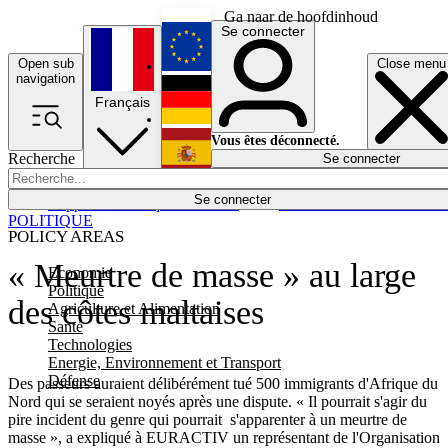
Ga naar de hoofdinhoud
Se connecter
Open sub
Close menu
English
navigation
Français
Deutsch
Vous êtes déconnecté.
Recherche
Se connecter
Español
Lumières éteintes
Se connecter
Rapporteur
Politique
Économie
Newsletters
Evénements
Em
POLITIQUE
POLICY AREAS
« Meurtre de masse » au large
Economie
Politique
des côtes maltaises
Agriculture et Alimentation
Santé
Technologies
Energie, Environnement et Transport
Défense
Des passeurs auraient délibérément tué 500 immigrants d'Afrique du
Nord qui se seraient noyés après une dispute. « Il pourrait s'agir du
pire incident du genre qui pourrait s'apparenter à un meurtre de
masse », a expliqué à EURACTIV un représentant de l'Organisation