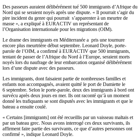
Des passeurs auraient délibérément tué 500 immigrants d’Afrique du
Nord qui se seraient noyés après une dispute. « Il pourrait s’agir du
pire incident du genre qui pourrait s’apparenter à un meurtre de
masse », a expliqué à EURACTIV un représentant de
l’Organisation internationale pour les migrations (OIM).
Le drame des immigrants en Méditerranée a pris une tournure
encore plus meurtrière début septembre. Leonard Doyle, porte-
parole de l’OIM, a confirmé à EURACTIV que 500 immigrants,
tentant de passer de l’Afrique du Nord à l’Europe, seraient morts
noyés lors du naufrage de leur embarcation organisé délibérément
lors d’une dispute avec des passeurs.
Les immigrants, dont faisaient partie de nombreuses familles et
enfants non accompagnés, avaient quitté le port de Damiette le
6 septembre. Selon le porte-parole, deux des immigrants à bord ont
survécu après deux jours en mer. Ils ont raconté qu’à un moment
donné les trafiquants se sont disputés avec les immigrants et que le
bateau a ensuite coulé.
« Certains [immigrants] ont été recueillis par un vaisseau maltais et
par un bateau grec. Nous avons interrogé ces deux survivants, ils
affirment faire partie des survivants, ce que d’autres personnes ont
confirmé », indique Leonard Doyle.