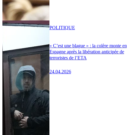
POLITIQUE
« C’est une blague » : la colère monte en
Espagne après la libération anticipée de
terroristes de l’ETA
24.04.2026