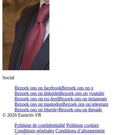
Social
Bezoek ons op facebook
Bezoek ons op x
Bezoek ons op linkedin
Bezoek ons op youtube
Bezoek ons op rss-feed
Bezoek ons op instagram
Bezoek ons op mastodon
Bezoek ons op telegram
Bezoek ons op bluesky
Bezoek ons op threads
©
2026
Euractiv FR
Politique de confidentialité
Politique cookies
Conditions générales
Conditions d’abonnement