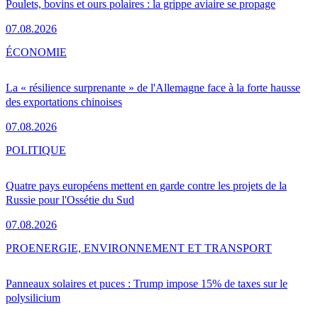
Poulets, bovins et ours polaires : la grippe aviaire se propage
07.08.2026
ÉCONOMIE
La « résilience surprenante » de l'Allemagne face à la forte hausse
des exportations chinoises
07.08.2026
POLITIQUE
Quatre pays européens mettent en garde contre les projets de la
Russie pour l'Ossétie du Sud
07.08.2026
PRO
ENERGIE, ENVIRONNEMENT ET TRANSPORT
Panneaux solaires et puces : Trump impose 15% de taxes sur le
polysilicium