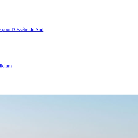
e pour l'Ossétie du Sud
licium