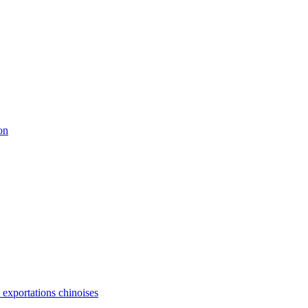
on
s exportations chinoises