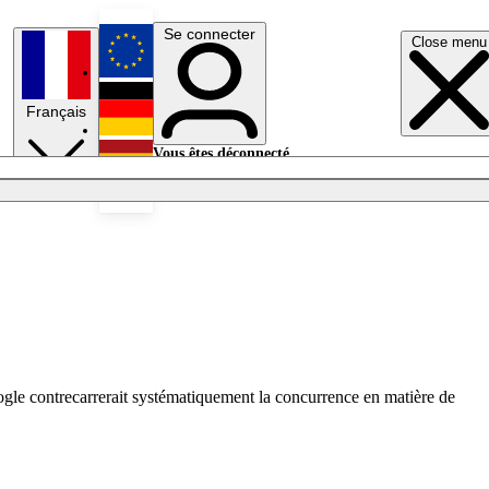
Se connecter
Close menu
English
Français
Deutsch
Vous êtes déconnecté.
Se connecter
Español
Lumières éteintes
oogle contrecarrerait systématiquement la concurrence en matière de