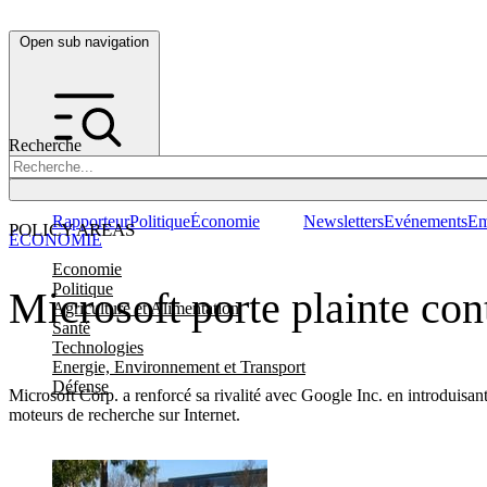
Open sub navigation
Recherche
Rapporteur
Politique
Économie
Newsletters
Evénements
Em
POLICY AREAS
ÉCONOMIE
Economie
Politique
Microsoft porte plainte co
Agriculture et Alimentation
Santé
Technologies
Energie, Environnement et Transport
Défense
Microsoft Corp. a renforcé sa rivalité avec Google Inc. en introduisan
moteurs de recherche sur Internet.