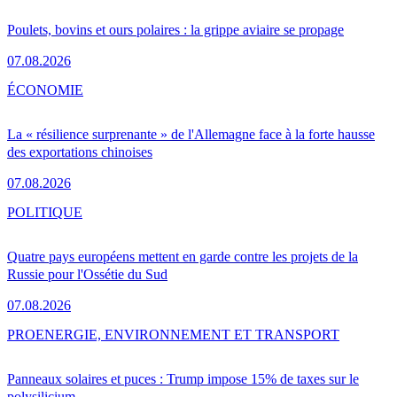
Poulets, bovins et ours polaires : la grippe aviaire se propage
07.08.2026
ÉCONOMIE
La « résilience surprenante » de l'Allemagne face à la forte hausse
des exportations chinoises
07.08.2026
POLITIQUE
Quatre pays européens mettent en garde contre les projets de la
Russie pour l'Ossétie du Sud
07.08.2026
PRO
ENERGIE, ENVIRONNEMENT ET TRANSPORT
Panneaux solaires et puces : Trump impose 15% de taxes sur le
polysilicium