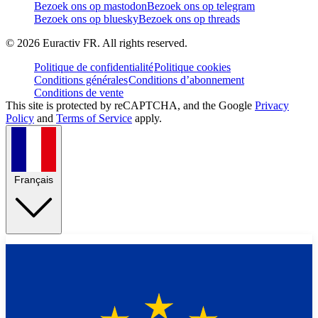
Bezoek ons op mastodon
Bezoek ons op telegram
Bezoek ons op bluesky
Bezoek ons op threads
©
2026
Euractiv FR. All rights reserved.
Politique de confidentialité
Politique cookies
Conditions générales
Conditions d’abonnement
Conditions de vente
This site is protected by reCAPTCHA, and the Google
Privacy
Policy
and
Terms of Service
apply.
Français