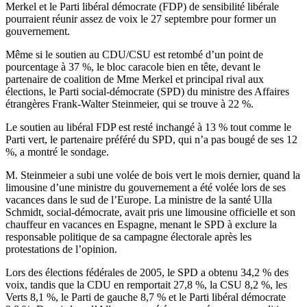
Merkel et le Parti libéral démocrate (FDP) de sensibilité libérale
pourraient réunir assez de voix le 27 septembre pour former un
gouvernement.
Même si le soutien au CDU/CSU est retombé d’un point de
pourcentage à 37 %, le bloc caracole bien en tête, devant le
partenaire de coalition de Mme Merkel et principal rival aux
élections, le Parti social-démocrate (SPD) du ministre des Affaires
étrangères Frank-Walter Steinmeier, qui se trouve à 22 %.
Le soutien au libéral FDP est resté inchangé à 13 % tout comme le
Parti vert, le partenaire préféré du SPD, qui n’a pas bougé de ses 12
%, a montré le sondage.
M. Steinmeier a subi une volée de bois vert le mois dernier, quand la
limousine d’une ministre du gouvernement a été volée lors de ses
vacances dans le sud de l’Europe. La ministre de la santé Ulla
Schmidt, social-démocrate, avait pris une limousine officielle et son
chauffeur en vacances en Espagne, menant le SPD à exclure la
responsable politique de sa campagne électorale après les
protestations de l’opinion.
Lors des élections fédérales de 2005, le SPD a obtenu 34,2 % des
voix, tandis que la CDU en remportait 27,8 %, la CSU 8,2 %, les
Verts 8,1 %, le Parti de gauche 8,7 % et le Parti libéral démocrate