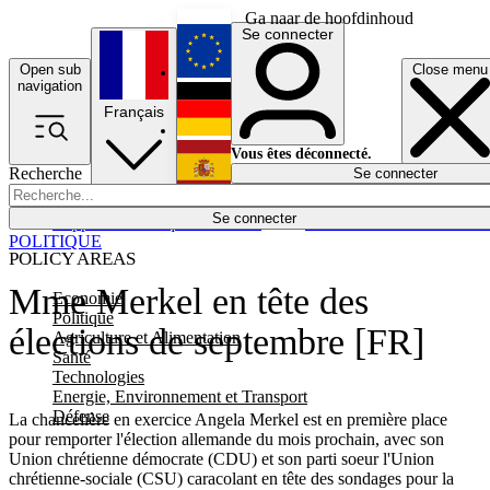
Ga naar de hoofdinhoud
Se connecter
Open sub
Close menu
English
navigation
Français
Deutsch
Vous êtes déconnecté.
Recherche
Se connecter
Español
Lumières éteintes
Se connecter
Rapporteur
Politique
Économie
Newsletters
Evénements
Em
POLITIQUE
POLICY AREAS
Mme Merkel en tête des
Economie
Politique
élections de septembre [FR]
Agriculture et Alimentation
Santé
Technologies
Energie, Environnement et Transport
Défense
La chancelière en exercice Angela Merkel est en première place
pour remporter l'élection allemande du mois prochain, avec son
Union chrétienne démocrate (CDU) et son parti soeur l'Union
chrétienne-sociale (CSU) caracolant en tête des sondages pour la