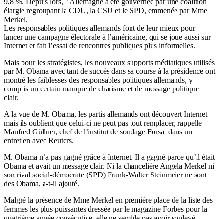
9,8 %. Depuis lors, l’Allemagne a été gouvernée par une coalition
élargie regroupant la CDU, la CSU et le SPD, emmenée par Mme
Merkel.
Les responsables politiques allemands font de leur mieux pour
lancer une campagne électorale à l’américaine, qui se joue aussi sur
Internet et fait l’essai de rencontres publiques plus informelles.
Mais pour les stratégistes, les nouveaux supports médiatiques utilisés
par M. Obama avec tant de succès dans sa course à la présidence ont
montré les faiblesses des responsables politiques allemands, y
compris un certain manque de charisme et de message politique
clair.
A la vue de M. Obama, les partis allemands ont découvert Internet
mais ils oublient que celui-ci ne peut pas tout remplacer, rappelle
Manfred Güllner, chef de l’institut de sondage Forsa dans un
entretien avec Reuters.
M. Obama n’a pas gagné grâce à Internet. Il a gagné parce qu’il était
Obama et avait un message clair. Ni la chancelière Angela Merkel ni
son rival social-démocrate (SPD) Frank-Walter Steinmeier ne sont
des Obama, a-t-il ajouté.
Malgré la présence de Mme Merkel en première place de la liste des
femmes les plus puissantes dressée par le magazine Forbes pour la
quatrième année consécutive, elle ne semble pas avoir soulevé