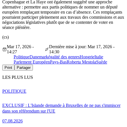
Copenhague et La Haye ont également suggéré une approche
alternative : permettre aux partis politiques de nommer un député
européen remplaçant temporaire en cas d’absence. Ces remplaçants
pourraient participer pleinement aux travaux des commissions et aux
négociations législatives plutôt que de se contenter de voter en
séance plénière.
(cs)
Mar 17, 2026 -
Dernière mise à jour: Mar 17, 2026 -
14:27
14:30
Politique
Danemark
égalité des genres
Hongrie
Italie
Parlement Européen
Pays-Bas
Roberta Mestola
Suède
Print
Partager
LES PLUS LUS
POLITIQUE
EXCLUSIF : L'Islande demande à Bruxelles de ne pas s'immiscer
dans son référendum sur l'UE
07.08.2026