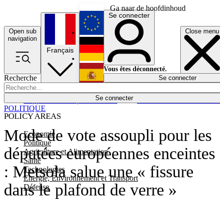
Ga naar de hoofdinhoud
Se connecter
Open sub
Close menu
English
navigation
Français
Deutsch
Vous êtes déconnecté.
Recherche
Se connecter
Español
Lumières éteintes
Se connecter
Rapporteur
Politique
Économie
Newsletters
Evénements
Em
POLITIQUE
POLICY AREAS
Mode de vote assoupli pour les
Economie
Politique
députées européennes enceintes
Agriculture et Alimentation
Santé
: Metsola salue une « fissure
Technologies
Energie, Environnement et Transport
dans le plafond de verre »
Défense