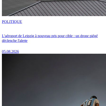
POLITIQUE
L'aéroport de Leipzig à nouveau pris pour cible : un drone piégé
déclenche l'alerte
05.08.2026