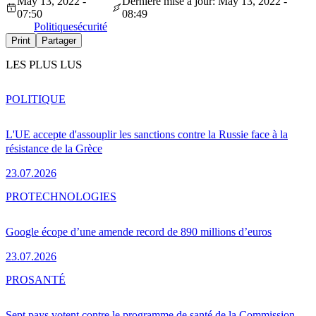
May 13, 2022 -
Dernière mise à jour: May 13, 2022 -
07:50
08:49
Politique
sécurité
Print
Partager
LES PLUS LUS
POLITIQUE
L'UE accepte d'assouplir les sanctions contre la Russie face à la
résistance de la Grèce
23.07.2026
PRO
TECHNOLOGIES
Google écope d’une amende record de 890 millions d’euros
23.07.2026
PRO
SANTÉ
Sept pays votent contre le programme de santé de la Commission