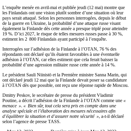
L’enquête menée en avril-mai et publiée jeudi (12 mai) montre que
les Finlandais ont une vision plutôt sombre d’une situation où leur
pays serait attaqué. Selon les personnes interrogées, depuis le début
de la guerre en Ukraine, la probabilité d’une attaque russe visant
également la Finlande dès cette année a presque triplé pour atteindre
19 %. D’ici 2027, le risque de telles mesures russes passe à 30 %,
estiment les 2 800 Finlandais ayant participé à l’enquête.
Interrogées sur l’adhésion de la Finlande à l’OTAN, 76 % des
répondants ont déclaré qu’ils étaient favorables à une éventuelle
adhésion à l’OTAN, car elles estiment que cela ferait baisser la
probabilité d’une agression militaire russe cette année à 14 %.
Le président Sauli Niinistö et la Première ministre Sanna Marin, qui
ont déclaré jeudi 12 mai que la Finlande devait poser sa candidature
à l’OTAN dès que possible, ont reçu une réponse rapide de Moscou.
Dmitry Peskov, le secrétaire de presse du président Vladimir
Poutine, a décrit l’adhésion de la Finlande à l’OTAN comme une
«
menace »
.
« Bien sûr, tout cela sera pris en compte dans une
analyse spéciale et l’élaboration des mesures nécessaires afin
d’équilibrer la situation et d’assurer notre sécurité »
, a-t-il déclaré
selon l’agence de presse TASS.