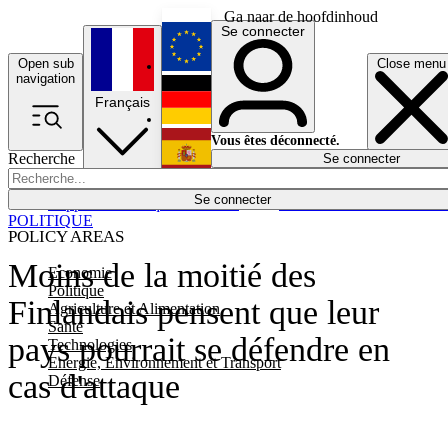
Ga naar de hoofdinhoud
Se connecter
Open sub
Close menu
English
navigation
Français
Deutsch
Vous êtes déconnecté.
Recherche
Se connecter
Español
Lumières éteintes
Se connecter
Rapporteur
Politique
Économie
Newsletters
Evénements
Em
POLITIQUE
POLICY AREAS
Moins de la moitié des
Economie
Politique
Finlandais pensent que leur
Agriculture et Alimentation
Santé
pays pourrait se défendre en
Technologies
Energie, Environnement et Transport
cas d'attaque
Défense