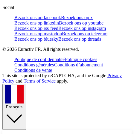
Social
Bezoek ons op facebook
Bezoek ons op x
Bezoek ons op linkedin
Bezoek ons op youtube
Bezoek ons op rss-feed
Bezoek ons op instagram
Bezoek ons op mastodon
Bezoek ons op telegram
Bezoek ons op bluesky
Bezoek ons op threads
©
2026
Euractiv FR. All rights reserved.
Politique de confidentialité
Politique cookies
Conditions générales
Conditions d’abonnement
Conditions de vente
This site is protected by reCAPTCHA, and the Google
Privacy
Policy
and
Terms of Service
apply.
Français