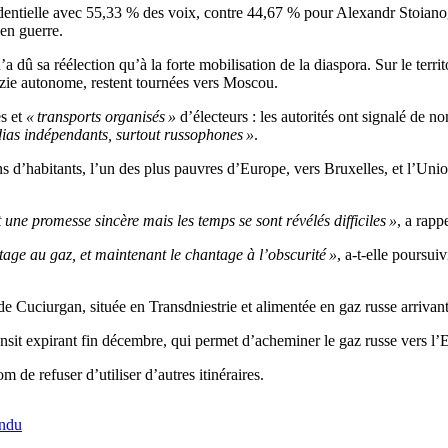
entielle avec 55,33 % des voix, contre 44,67 % pour Alexandr Stoianoglo
en guerre.
 dû sa réélection qu’à la forte mobilisation de la diaspora. Sur le territ
ouzie autonome, restent tournées vers Moscou.
es et
« transports organisés »
d’électeurs : les autorités ont signalé de 
édias indépendants, surtout russophones »
.
d’habitants, l’un des plus pauvres d’Europe, vers Bruxelles, et l’Unio
une promesse sincère mais les temps se sont révélés difficiles »
, a rap
antage au gaz, et maintenant le chantage à l’obscurité »
, a-t-elle poursui
e Cuciurgan, située en Transdniestrie et alimentée en gaz russe arrivant
nsit expirant fin décembre, qui permet d’acheminer le gaz russe vers l’
de refuser d’utiliser d’autres itinéraires.
andu