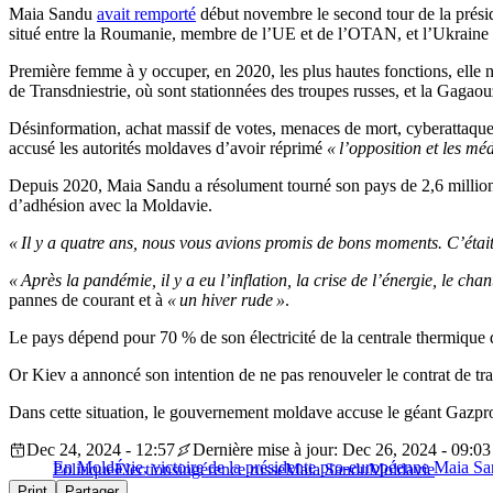
Maia Sandu
avait remporté
début novembre le second tour de la présid
situé entre la Roumanie, membre de l’UE et de l’OTAN, et l’Ukraine 
Première femme à y occuper, en 2020, les plus hautes fonctions, elle n’a
de Transdniestrie, où sont stationnées des troupes russes, et la Gaga
Désinformation, achat massif de votes, menaces de mort, cyberattaqu
accusé les autorités moldaves d’avoir réprimé
« l’opposition et les m
Depuis 2020, Maia Sandu a résolument tourné son pays de 2,6 millions 
d’adhésion avec la Moldavie.
« Il y a quatre ans, nous vous avions promis de bons moments. C’était 
« Après la pandémie, il y a eu l’inflation, la crise de l’énergie, le ch
pannes de courant et à
« un hiver rude »
.
Le pays dépend pour 70 % de son électricité de la centrale thermique d
Or Kiev a annoncé son intention de ne pas renouveler le contrat de tra
Dans cette situation, le gouvernement moldave accuse le géant Gazprom 
Dec 24, 2024 - 12:57
Dernière mise à jour: Dec 26, 2024 - 09:03
En Moldavie, victoire de la présidente pro-européenne Maia S
Politique
Élections
ingérence russe
Maia Sandu
Moldavie
Print
Partager