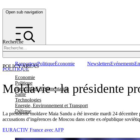
Open sub navigation
Recherche
Rapporteur
Politique
Économie
Newsletters
Evénements
Em
POLICY AREAS
POLITIQUE
Economie
Politique
Moldavie : la présidente 
Agriculture et Alimentation
Santé
Technologies
Energie, Environnement et Transport
Défense
La présidente moldave Maia Sandu a été investie mardi 24 décembre po
accusations d’ingérences de Moscou dans cette ex-république soviétiq
EURACTIV France avec AFP