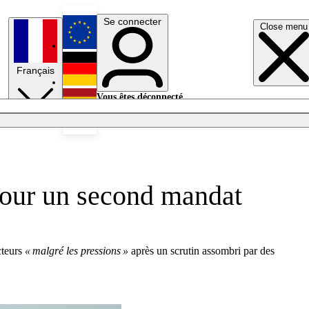
Se connecter
Close menu
English
Français
Deutsch
Vous êtes déconnecté.
Se connecter
Español
Lumières éteintes
pour un second mandat
cteurs
« malgré les pressions »
après un scrutin assombri par des